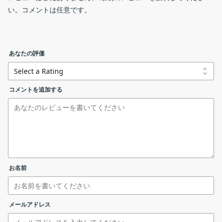
い。コメントは任意です。
AMD Cleanup Utility は、Windows PC から、AMD ディスプレイ
開始時の確認画面
ドライバとオーディオドライバ、および AMD ソフトウェアコン
ポーネントを削除するツールです。
あなたの評価
AMD Cleanup Utility の機能
amdcleanuputility.exe
AMD Cleanup Utility の主な機能です。
コメントを追加する
リンクエラーを報告する
機能
概要
メイン機
クリーンアップ前の確認画面
AMD ドライバの削除
能
基本的な使い方
・AMD グラフィックスドライバ、オーディオド
機能詳細
ライバ、Radeon ソフトウェアをシステムから
お名前
削除する
1.基本的な使い方
AMD Cleanup Utility を起動すると、セーフモードで実行す
メールアドレス
システムから AMD ドライバを削除します
るかどうか聞かれます。セーフモードで実行する場合は［
は