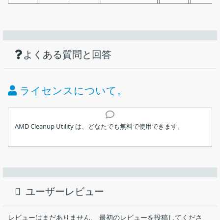
機能
ダウンロード
仕様
画像
AMD のグラフィックス／オーディオドライ
バをシステムから一括削除するツール
使い方
AMD グラフィックスドライバ、オーディオドライバ、
よくある質問と回答
価格：
無料
Radeon ソフトウェアをシステムから削除する
ライセンス：
フリーウェア
ライセンスについて。
動作環境：
Windows 7｜8｜8.1｜10｜11
インストール
メーカー：
AMD
AMD Cleanup Utility は、どなたでも無料で使用できます。
実行ファイル
使用言語：
英語
1.インストール方法
Windows PC から AMD のディスプレイドライバとオーディオド
ライバ、AMD（Radeon）ソフトウェアを完全に削除するドライ
最終更新日：
6か月前 (2026/02/03)
AMD Cleanup Utility は、インストール不要で使用できます。
バアンインストールツール。通常のアンインストールやインスト
ユーザーレビュー
ール手順が失敗した場合に役に立ちます。
ダウンロード数：
1010
ダウンロードした実行ファイルを実行すると、アプリケーシ
ョンを使用できます。
AMD Cleanup Utility の概要
レビューはまだありません、 最初のレビューを投稿してくださ