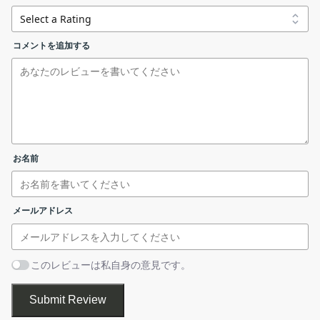
<..PCCSRVDownload>に存在するPatternフォルダ内に、こ
は、クライアントコンポーネントを手動で更新することが必要に
のパターンファイルを圧縮した vsapi.zip が自動的に作成さ
なります。
れます。
コメントを追加する
管理下のクライアントへ自動的に配信が行われます。
従来型スキャンとスマートスキャンのパターンファイルを
手動で更新
トレンドマイクロのウイルスパターンファイルは、トレンドマイ
icrc$hcoth.zip
consumer smart scan agent pattern
クロのマルウェア対策製品の最新のウイルスデータベースから更
サーバのスマートスキャンパターンファイ
新されたウイルスパターンファイルの集まりで、セキュリティサ
ルを手動で更新するには
お名前
ーバがインターネットや一部のエージェントに接続されていない
whatsnew_Smart_Scan_Pattern.txt
consumer smart scan p
場合に手動でパターンファイルを更新できます。
ここでダウンロードできるファイルは従来型パターンファイルと
メールアドレス
lpt268.zip
cpr conventional enterprise (windows)
スマートスキャンパターンファイルです。従来型パターンファイ
1. icrc $ oth.zip ファイルをダウンロードしてください。
ルの種別はオフィシャルパターンファイルリリース（OPR）とコ
2. パターンファイル icrc $ oth.xxx（icrc $ oth.zip）を PCCSRV フ
cpr268.zip
cpr conventional enterprise (tmcm)
ントロールパターンファイルリリース（CPR）の 2 種類がありま
このレビューは私自身の意見です。
ォルダーに抽出します。
す。
Submit Review
ptn268.tar
cpr conventional enterprise (unix)
OPR は、トレンドマイクロが確認したウイルスのパターンの最新