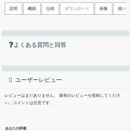
説明
機能
仕様
ダウンロード
画像
使い方
機能
ダウンロード
仕様
画像
サーバー・クライアントのパターンファイ
ルを手動で更新
使い方
スキャンパターンファイルの手動更新
よくある質問と回答
価格：
無料
ライセンス：
フリーウェア
動作環境：
Windows｜Linix
サーバのパターンファイルを手動で更新す
ユーザーレビュー
る方法
メーカー：
Trend Micro Incorporated.
このウイルスパターンファイル は、ユーザーが手動でサーバーま
たはクライアントのパターンファイルを最新に更新するためのフ
レビューはまだありません、 最初のレビューを投稿してくださ
使用言語：
日本語
ァイルです。このパターンファイルは企業向け製品のパターンフ
い。コメントは任意です。
ウイルスパターンファイル（ファイル名：lpt $ vpn.xxx）
ァイルです、個人向け製品には使用できません。
最終更新日：
9時間前 (2026/08/09)
を、サーバの PCCSRV フォルダの直下に直接コピーしてくだ
クライアントコンポーネントが大幅に古くなっているときや、更
さい。 「xxx」はパターンファイルのバージョンです。
ダウンロード数：
124446
新が重要な場合、アウトブレーク（大規模感染）が発生したとき
あなたの評価