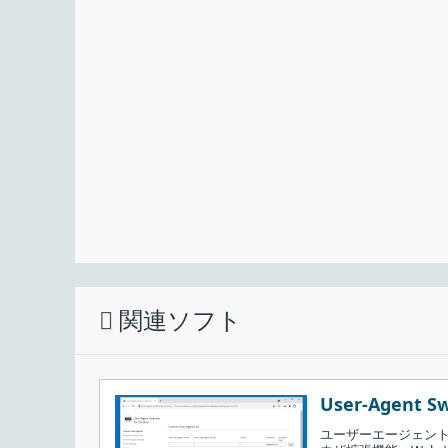
プライベート（シークレット）モードと To
インストールが完了しました。ショートカッ
Firefox のプライベートモードや Chrome のシ
Menu & Desktop short cuts
」のチェックを
ラウザの内部に閲覧履歴・Cookie とサイトデー
［
完了
］をクリックしてセットアップウィザ
た情報を記憶しない（ブラウザ終了時に削除する）
にインターネットにアクセスできるわけではありま
ウジングと同じように Web サイトには IP アド
は追跡可能です。
Tor Browser は、ユーザーの IP アドレスを隠
して追跡や検閲を回避するので完全なプライベートな
などの情報を記憶しないプライベートモードの両方
関連ソフト
Tor Browser を使う場合の注意点
Tor Browser は、ブラウジングを匿名化できなくなる可能
User-Agent Sw
のインストールを推奨していません。それらのアドオ
ユーザーエージェント（
護してセキュリティを高めたい場合に使用すると良