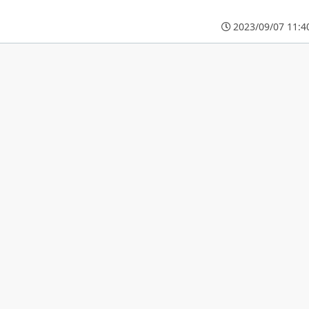
2023/09/07 11:4
す。この画面は Tor 起動時に毎度表示されます。