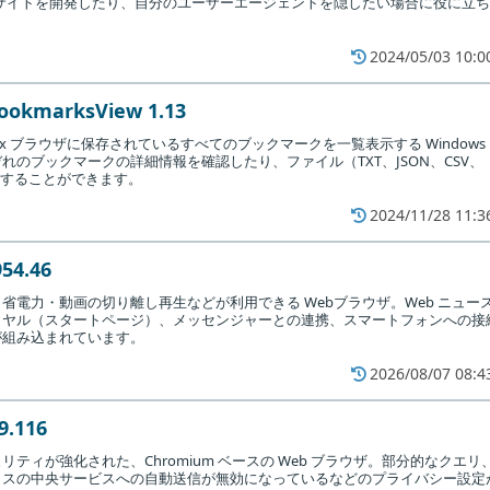
 サイトを開発したり、自分のユーザーエージェントを隠したい場合に役に立ち
ザ
2024/05/03 10:0
b を利用するためのすべての機能が装備されています。デフォルトでは
okmarksView 1.13
になっていないので、設定を確認してから使い始めることをおすすめし
irefox ブラウザに保存されているすべてのブックマークを一覧表示する Windows
れのブックマークの詳細情報を確認したり、ファイル（TXT、JSON、CSV、
が表示されます。通常は（プロキシを使わない場合は）［
接続
］ボ
保存することができます。
2024/11/28 11:3
954.46
・省電力・動画の切り離し再生などが利用できる Webブラウザ。Web ニュー
イヤル（スタートページ）、メッセンジャーとの連携、スマートフォンへの接
が組み込まれています。
2026/08/07 08:4
9.116
ティが強化された、Chromium ベースの Web ブラウザ。部分的なクエリ
クスの中央サービスへの自動送信が無効になっているなどのプライバシー設定