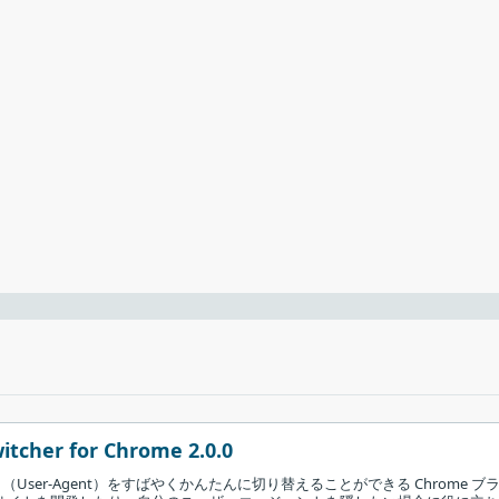
r との違い
トをスタートメニューとデスクトップに作成しない場合は「
Add St
ークレットモードは、ブ
外します。
タ・フォームに入力し
ードを閉じます。
だけなので、安全
せん。通常のブラ
レスが送信され、行動
して識別できないように
ブラウジングができます。Tor はその匿名のモードと同時に、履
でブラウジングします。
性があるため、AdBlock Plus や uBlock Origin などのアド
itcher for Chrome 2.0.0
ンを使う用途は通常のブラウザで行って、Tor はプライバシーを
User-Agent）をすばやくかんたんに切り替えることができる Chrome ブ
いでしょう。