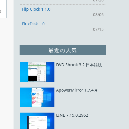
Flip Clock 1.1.0
0
08/06
FluxDisk 1.0
07/15
最近の人気
DVD Shrink 3.2 日本語版
ApowerMirror 1.7.4.4
LINE 7.15.0.2962