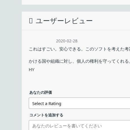
も備えています。
インストーラを実行するとインストールで使
最終更新日：
して進みます。
Tor Browser の概要
ユーザーレビュー
ダウンロード数：
tor-browser-windows-i…-portable-15.0.19
Tor（トーア）Browser は、リレー分散型ネッ
す。訪問したサイトに IP アドレスなどの情報を
2020-02-28
ません。
tor-browser-windows-x…-portable-15.0.19
これはすごい。安心できる。このソフトを考えた考
かける国や組織に対し、個人の権利を守ってくれる
Tor Browser の機能（Firefox との違い）
tor-browser-macos-15.0.19.dmg
HY
Tor Browser は、Mozilla Firefox ベー
tor-browser-linux-i686-15.0.19.tar.xz
インストール先の指定画面です。デフォルト
Tor
通信を匿名化する T
あなたの評価
照］をクリックしてインストール先を選択し
NoScript
スクリプトをブロック
［
インストール
］をクリックするとインスト
tor-browser-linux-x86_64-15.0.19.tar.xz
HTTPS-Everywhere
HTTP 接続を暗号化す
コメントを追加する
セキュリティ設定
JavaScript
公式サイト からダウンロード
そ