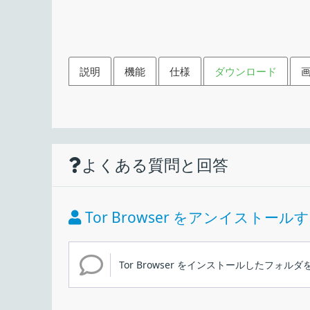
説明
機能
仕様
ダウンロード
機能
ダウンロード
使い方
仕様
画像
匿名でインターネットにアク
よくある質問と回答
Web ページの閲覧
価格：
追跡、監視、検閲を回避
ライセンス：
HTTP 接続を暗号化
Tor Browser をアンイストー
インストール方法
プライベートブラウジングモード
動作環境：
プロキシ設定
Tor Browser をインストールしたフォル
メーカー：
匿名でインターネットにアクセスできる Web ブ
1.Windows 版
ブラウザ画面
使用言語：
閲をスルーして安全にプライベートなブラウジング