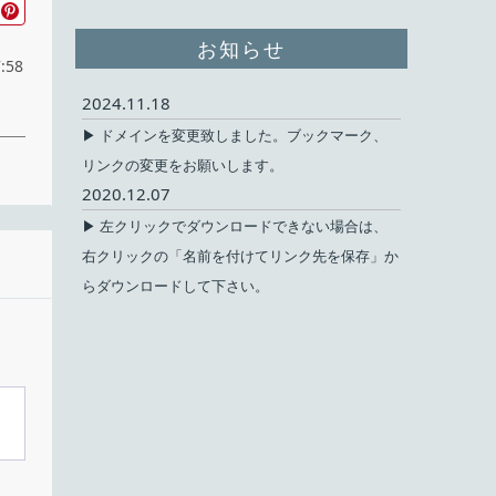
お知らせ
:58
2024.11.18
▶ ドメインを変更致しました。ブックマーク、
リンクの変更をお願いします。
2020.12.07
▶ 左クリックでダウンロードできない場合は、
右クリックの「名前を付けてリンク先を保存」か
無料
らダウンロードして下さい。
ェア
id
ect
、検
本語
ド