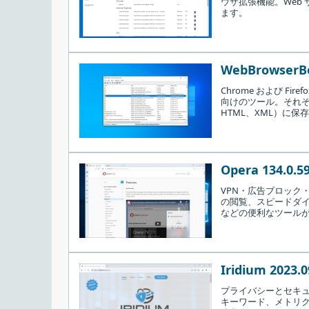
ウザ拡張機能。Web
ます。
初心者から専門家まで使える安全なブラウ
Tor Browser には、安全にオンラインの We
WebBrowserBo
2.起動時の画面
Cookie のブロックやトラッキング防止はオン
Chrome および F
す。
向けのツール。それぞ
初回起動時にはネットワーク接続の設定画面
HTML、XML）に
ンをクリックします。
Opera 134.0.5
VPN・広告ブロック
の閲覧、スピードダ
などの便利なツール
Iridium 2023.0
プライバシーとセキュリ
キーワード、メトリ