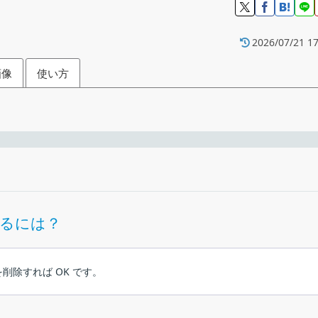
2026/07/21 17
画像
使い方
セスできるウェブブラウザ
フリーウ
ルするには？
Windows XP｜Vista｜7｜8｜8.1｜10・Mac・Linux・Andro
ダを削除すれば OK です。
Tor Proj
ラウザ。高い匿名性とプライバシー保護技術を使用して、追跡や監視
セキュリティ設定
日
を行うことができます。一般的なブラウザと同じプライベートモー