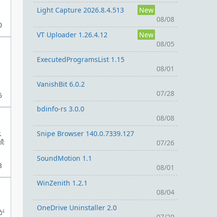
Light Capture 2026.8.4.513
New
08/08
0
VT Uploader 1.26.4.12
New
08/05
ま
ExecutedProgramsList 1.15
08/01
タ
VanishBit 6.0.2
07/28
6
bdinfo-rs 3.0.0
08/08
Snipe Browser 140.0.7339.127
ス
続
07/26
SoundMotion 1.1
3
08/01
WinZenith 1.2.1
08/04
、
OneDrive Uninstaller 2.0
が
07/20