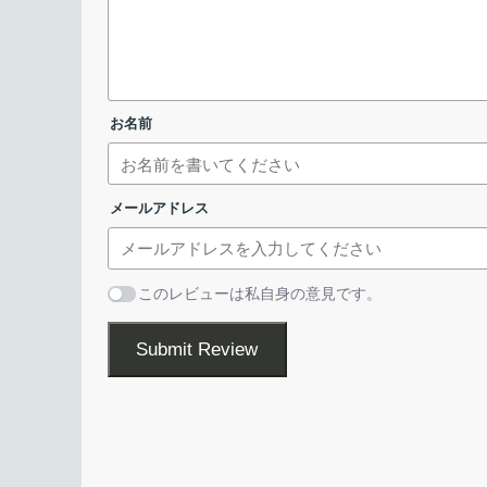
プライベートブラウジング
閲覧履歴やフォー
Google Play からダウンロード
トラッキング防止
追跡をブロック、Co
そのほか
Sync、ログイン
お名前
作者に寄付する
セキュリティ設定
メールアドレス
Tor Browser のオプションには、セキュリティ
定が含まれています。デフォルトでは JavaScript
すが、設定を変更すると、HTTPS 非対応（HTTP
このレビューは私自身の意見です。
てのサイトで JavaScript や動画の自動再生など
きます。
Submit Review
JavaScript を無効にするとサイトの利用に支障
・Tor はポータブルバージョンでインストールさ
が、より安全にサイトにアクセスしたい場合に設定
う。