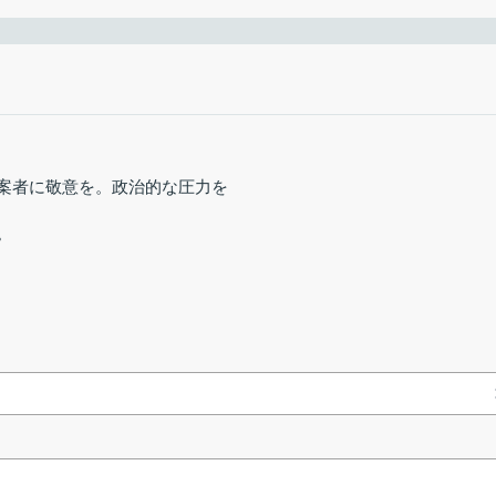
用する言語の選択画面になります。言語を確認して［
OK
］をクリッ
3週間前 (2026/07/
38
.exe
windows 32-bit
108.75 MB
38641 ダウンロ
トワークを使用して通信を匿名化する機能が組み込まれた Web ブラウ
知られることがなく、また、訪問したサイトを他人に知られることも
.exe
windows 64-bit
108.32 MB
9734 ダウンロー
案者に敬意を。政治的な圧力を
。
mac 64-bit
168.75 MB
8228 ダウンロー
スののブラウザですが、Firefox にはない次の機能を持っています。
linux 32-bit
133.01 MB
4441 ダウンロー
ではデスクトップにインストールされるので、変更する場合は［参
or を内蔵
ます。
する NoScript アドオン内蔵
ールが開始します。
linux 64-bit
131.50 MB
5338 ダウンロー
る HTTPS-Everywhere アドオン内蔵
 や特定のフォント、Web 動画や音声などをブロックするオプション
の他の言語（other languages）