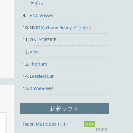
ァイル
art
VNC Viewer
NVIDIA Game Ready ドライバ
ONLYOFFICE
Vibe
Thorium
LosslessCut
歴
XnView MP
新着ソフト
オン
保
Tauon Music Box 11.1.1
New
ラ
08/08