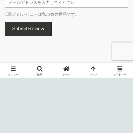
4kvideodownloaderplus_26.2.1_arm64.dmg
mac (apple sil
・MP4 または MKV ビデオ形式でダウンロー
ダウンロードを種類、名前、日付で並べ替えてフィルターし
ド
ます。すべてのファイルを単一の JSON ファイルとしてイン
このレビューは私自身の意見です。
・M4A、MP3、OGG オーディオ形式でダウ
4kvideodownloaderplus_26.2.1-
linux (ubuntu)
ポートおよびエクスポートします。個々のダウンロードとダ
ダウンロードページ
ンロード
1_amd64.deb
ウンロード ファイルのグループ全体の両方の進行状況を簡単
Submit Review
に追跡および制御します。
YouTube、TikTok、ニコニコ動画などから動画やオーデ
4kvideodownloaderplus_26.2.1_amd64.tar.bz2
linux (ubun
ィオをダウンロードできます
無料版で制限されている機能
：
ダウンロードは一日 30 回まで
リンクエラーを報告する
プレイリスト全体のダウンロード
メニュー
検索
ホーム
トップ
サイドバー
チャンネル全体のダウンロード
インストール先を確認して［
Next
］をクリックします。
4K Video Downloader+ は、YouTube、Vimeo、TikTok、
SoundCloud、Facebook、Twitch、ニコニコ動画、Bilibili などの