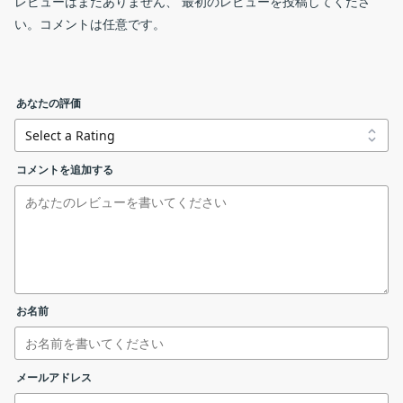
レビューはまだありません、 最初のレビューを投稿してくださ
4K Video Downloader+ の概要
い。コメントは任意です。
お気に入りの YouTube プレイリストやクリエイターのダウ
4K Video Downloader+ は、ポピュラーなオンラインサイトから
内蔵ブラウザからのダウンロード
ンロードを購読してください。チャンネル全体とプレイリス
ビデオまたはオーディオをダウンロードすることができる便利な
トを一度に保存します。新しい動画は YouTube にアップロ
アプリケーションです。
ードされるとすぐに自動的にダウンロードされます。
あなたの評価
4kvideodownloaderplus_26.2.1_x64.msi
windows 64-bit (in
4K Video Downloader+ の機能
3D ビデオのダウンロード：
4K Video Downloader+ で利用できる主な機能の一覧です。
コメントを追加する
4kvideodownloaderplus_26.2.1_x64.zip
windows 64-bit (po
コンピュータまたはテレビで立体 3D ビデオを視聴して、ユ
ニークな体験をしましょう。3D Youtube ビデオをMP4、
機能
概要
MKV、FLV、3GP およびその他の形式でダウンロード
4kvideodownloaderplus_25.3.4.msi
windows 32-bit (install
メイン機能
オンラインビデオダウンローダー
360° ビデオのダウンロード：
「リンクを貼り付け」からのダウンロード
・YouTube、Vimeo、TikTok、
4kvideodownloaderplus_25.3.4.zip
windows 32-bit (portab
仮想現実ビデオであなたの周りのアクションを感じてくださ
SoundCloud、Bilibili、ニコニコ、Flickr、
お名前
使用許諾契約書が表示されます。「
I accept the terms in
い。360° ビデオをダウンロードして、何度でも衝撃的な VR
Facebook、DailyMotion、Naver TV、
the License Agreement
」を選択して［
Next
］をクリック
体験を追体験しましょう。
Likee、Tumblr、Twitch、YouTube Gaming
4kvideodownloaderplus_26.2.1_x64.dmg
mac (intel)
します。
からビデオまたはオーディオをダウンロード
機能詳細
メールアドレス
簡単なダウンロード管理：
する