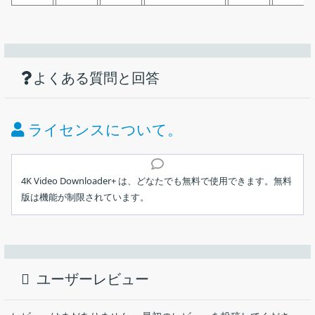
機能
ダウンロード
仕様
画像
YouTube、TikTok、ニコニコ動画などから
動画やオーディオをダウンロードできるオン
使い方
無制限のアクセスのためのプロキシ接続：
ラインビデオダウンローダー
よくある質問と回答
価格：
無料
インターネット サービス プロバイダーによって設定された
ライセンス：
フリーミアム
制限をバイパスし、学校や職場のファイアウォールを回避し
ライセンスについて。
ます。アプリ内プロキシ経由で接続し、YouTube やその他の
動作環境：
Windows 10｜11・Mac・Linux
サイトにアクセスしてダウンロードします。
インストール
メーカー：
Open Media
4K Video Downloader+ は、どなたでも無料で使用できます。無料
すべての人気サイトのサポート：
版は機能が制限されています。
ユーザーインターフェース
使用言語：
日本語ほかマルチ言語
YouTube、Vimeo、TikTok、SoundCloud、Bilibili、ニコニ
1.インストール方法
コ、Flickr、Facebook、DailyMotion、Naver TV、Likee、
YouTube、Vimeo、TikTok、SoundCloud、Facebook、Twitch、
最終更新日：
3週間前 (2026/07/18)
セットアップウィザードが開始したら［
Next
］をクリックし
Tumblr からビデオとオーディオを保存します。Twitch や
ニコニコ動画、Bilibili などのサイトから動画やオーディオをダウ
ます。
YouTube Gaming から録画したストリームをダウンロードし
ンロードすることができる、クロスプラットフォームのオンライ
ダウンロード数：
63394
ユーザーレビュー
ます。
ンビデオダウンローダー。
新しい YouTube ビデオの自動ダウンロード：