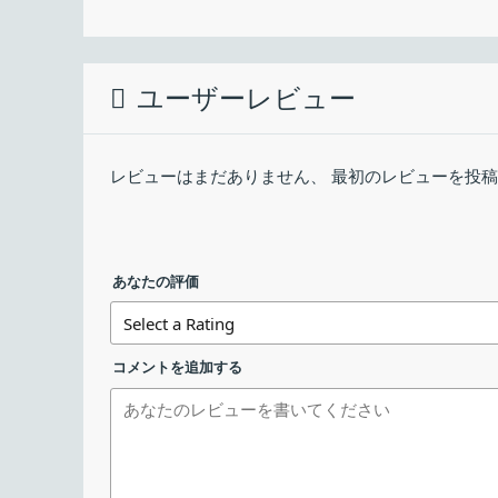
インストーラを実行したら、インストールす
えるように設定することもできます。
最終更新日：
SoundSwitch の概要
ダウンロード数：
ユーザーレビュー
SoundSwitch_v7.1.0.0_Release_Installer.e
SoundSwitch は、ホットキーを使用して再
数のメニューや画面を移動する必要なく、SoundS
レビューはまだありません、 最初のレビューを投
SoundSwitch-v7.1.0.zip
えることができます。
録音デバイス画面
SoundSwitch の機能
SoundSwitch_v7.2.0.0_Beta_Installer.exe
あなたの評価
SoundSwitch の主な機能です。
インストール時に使用する言語を選択して［
機能
コメントを追加する
メイン機能
壊れている PDF ファ
・再生デバイスをショー
機能詳細
・録音デバイスをショー