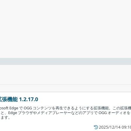
ようにすることも
ーからヘッドフォ
ィー
で、好みの再生デバイス（またはサウンド カード）にすばやく変更して
複数のオーディオ出力オプションを使用しているユーザーにおすす
クします。
機能 1.2.17.0
icrosoft Edge で OGG コンテンツを再生できるようにする拡張機能。この拡張
と、Edge ブラウザやメディアプレーヤーなどのアプリで OGG オーディオを
ります。
2025/12/14 09:1