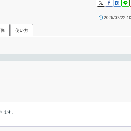
2026/07/22 10
画像
使い方
または録音デバイスをすばやく切り替え
える
える
フリーウ
録音デバイスを切り替える
Windows 7｜8｜8.1｜10｜
できます。
Jeroen Pelgrims & Antoine Afl
スピーカーやヘッドフォンなど）と録音デバイスを切り替えること
再生デバイス画面
リケーションを使用するときに、自動で再生または録音デバイスを切り