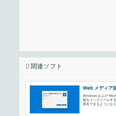
時に自動的に再生または録音デバイスを切り替える
できます（プレーヤーやブラウザ使用時はスピーカ
ンに切り替えるするといったように）。
再生／録音デバイス切り替えユーティリテ
SoundSwitch は、ホットキーを使用するだけ
替えることができる便利なアプリケーションです。
インストール先を指定して［
Next
］をクリッ
できます。
関連ソフト
Web メディア拡張
Windows および M
能をインストールする
再生できるようにな