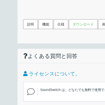
説明
機能
仕様
ダウンロード
機能
ダウンロード
使い方
仕様
画像
ホットキーで、再生デバイス
よくある質問と回答
再生デバイスをショートカットキーで切り替
価格：
録音デバイスをショートカットキーで切り替
ライセンス：
特定のアプリケーション使用時に再生または
ライセンスについて。
インストール
Windows 起動時に起動
動作環境：
通知の設定（バナー通知や音声通知）
SoundSwitch は、どなたでも無料で使用
メーカー：
キーボードのショートカットキーで再生デバイス（
1.インストール方法
トレイアイコン
使用言語：
できる Windows ユーティリティ。特定のアプ