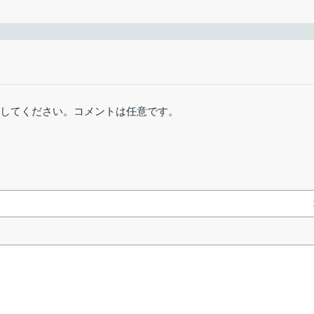
るユーザーを選択してクリックします。
2週間前 (2026/07/
2
xe
stable (installer)
2500 ダウンロー
生デバイスと録音デバイスを切り替えることができるユーティリティです
witch を一度設定するだけで、これまでにない速さでデバイスを切
稿してください。コメントは任意です。
stable (portable)
16 ダウンロー
プロファイル画面
beta
672 ダウンロー
OK
］をクリックします。
リンクエラーを報告
概要
イルを修復
トカットキーで切り替える
トカットキーで切り替える