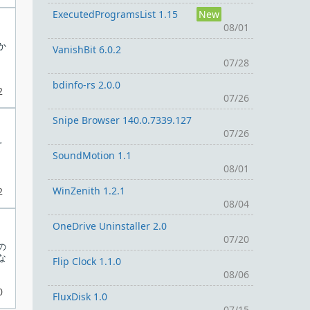
ExecutedProgramsList 1.15
New
08/01
か
VanishBit 6.0.2
07/28
bdinfo-rs 2.0.0
2
07/26
Snipe Browser 140.0.7339.127
07/26
プ
SoundMotion 1.1
08/01
WinZenith 1.2.1
2
08/04
OneDrive Uninstaller 2.0
07/20
の
な
Flip Clock 1.1.0
08/06
0
FluxDisk 1.0
07/15