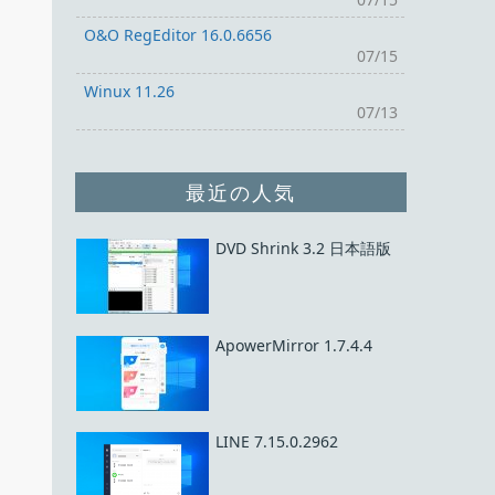
O&O RegEditor 16.0.6656
07/15
Winux 11.26
07/13
最近の人気
DVD Shrink 3.2 日本語版
ApowerMirror 1.7.4.4
LINE 7.15.0.2962