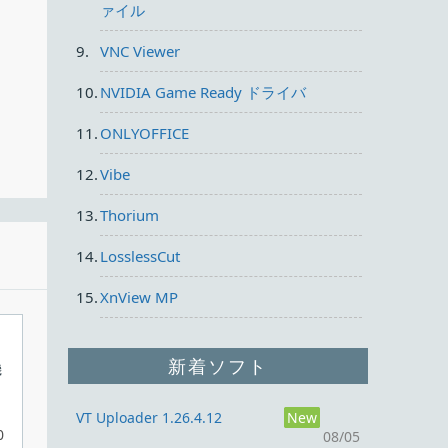
ァイル
VNC Viewer
NVIDIA Game Ready ドライバ
ONLYOFFICE
切り
Vibe
め
Thorium
LosslessCut
XnView MP
新着ソフト
機
VT Uploader 1.26.4.12
New
0
08/05