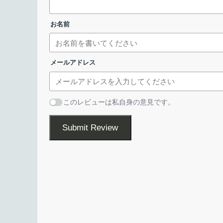
・特定のアプリケーショ
設定画面
お名前
ショートカットキーで再生／録音デバイス
SoundSwitch を使用すると、ホットキーを使用して
メールアドレス
されているさまざまな再生デバイスまたは録音デバ
ライセンスが表示されます。「
I accept the
切り替えることができます。
インストールされているオーディオデバイス、デジ
このレビューは私自身の意見です。
ヘッドフォン、マイク、内部再生デバイスの切り替
Submit Review
て、切り替えるデバイスはリストから選択できます
アプリケーション使用時に自動的に切り替
SoundSwitch では、再生／録音デバイスの切り
キーを、好みのキーの組み合わせに変更できます。
また、プロファイルを作成することで、特定のアプ