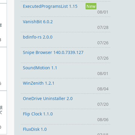
ExecutedProgramsList 1.15
New
08/01
VanishBit 6.0.2
ま
07/28
bdinfo-rs 2.0.0
3
07/26
Snipe Browser 140.0.7339.127
07/26
SoundMotion 1.1
08/01
WinZenith 1.2.1
6
08/04
OneDrive Uninstaller 2.0
07/20
規
て
Flip Clock 1.1.0
08/06
0
FluxDisk 1.0
07/15