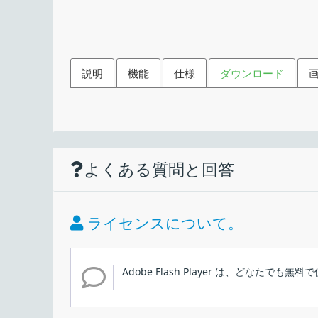
説明
機能
仕様
ダウンロード
機能
ダウンロード
使い方
仕様
画像
Adobe Flash Player のア
よくある質問と回答
Flash コンテンツの再生
価格：
ブラウザプラグイン
ライセンス：
スタンドアロンプレーヤー（SWF の再生）
ライセンスについて。
インストール
動作環境：
Adobe Flash Player は、どなたでも
メーカー：
Windows、Mac、Linux で利用可能な、ブラ
1.インストール方法
ファイル内容
使用言語：
トウェア。オーディオ、ビデオ、ゲームなどを再生したい