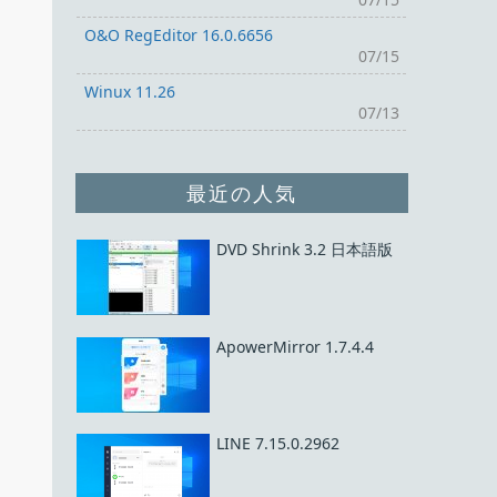
O&O RegEditor 16.0.6656
07/15
Winux 11.26
07/13
最近の人気
DVD Shrink 3.2 日本語版
ApowerMirror 1.7.4.4
LINE 7.15.0.2962