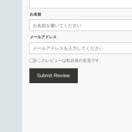
ターネットアプリケーションランタイムです。
お名前
2020年12月31日で Flash Player のサポート
常はこのソフトウェアは不要ですが、インストールする
XP ～ Windows 7 マシンで、古い Flash ゲー
メールアドレス
ファイルの種類（Windows の場合）：
ができます。
・
win.exe/msi
： Firefox ベースのブラウザ用 (NP
・
sa.exe
：プロジェクター
Adobe Flash Player のアーカイブ
このレビューは私自身の意見です。
・
winax.exe/msi
：Internet Explorer および古い 
・
winpep.exe/msi
：Chrome, Opera ベースのブ
ダウンロード可能な Adobe Flash Player の
Submit Review
タンドアロンのオフラインプレーヤー）、デバッグ