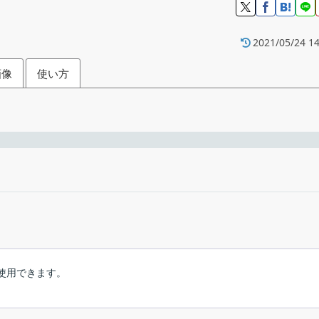
2021/05/24 14
画像
使い方
ーカイブ（Windows・Mac・Linux 用）
フリーウ
Windows XP｜Vista｜7｜8｜8.1｜10・Mac・Lin
無料で使用できます。
Ad
ウザでのマルチメディア（Flash コンテンツ）再生のサポートを提供する
インストール
日本語
場合に、Flash Player が必要になる可能性があります。