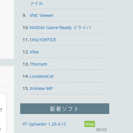
ァイル
VNC Viewer
NVIDIA Game Ready ドライバ
ONLYOFFICE
Vibe
Thorium
LosslessCut
XnView MP
新着ソフト
て
VT Uploader 1.26.4.12
New
1
08/05