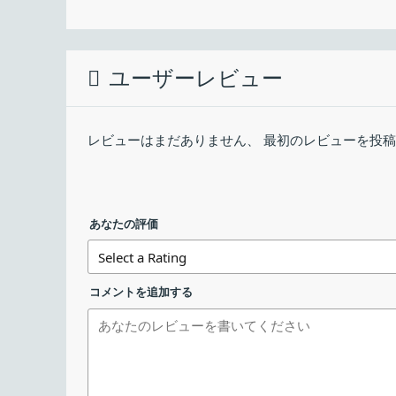
アーカイブには、Linux、Windows、Mac 用
最終更新日：
のをインストールしてください。
Adobe Flash Player の概要
ダウンロード数：
ユーザーレビュー
Adobe Flash Player は、オーディオ／ビ
fp_32.0.0.371_archive.zip
Adobe Flash Player の機能
レビューはまだありません、 最初のレビューを投
Adobe Flash Player の主な機能です。
インストール
機能
あなたの評価
メイン機能
Adobe Flash Player
機能詳細
・Adobe Flash コン
コメントを追加する
Flash ゲームなどをプレイできます
Adobe Flash Player は、優れたオーディオ／
ゲームプレイを提供する軽量なブラウザプラグイン