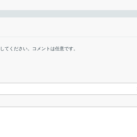
の Adobe Flash Player インストーラが含まれています。使用した
5年前 (2021/05/
4
デオの再生やゲームプレイなど提供するブラウザプラグインです。
387.65 MB
4715 ダウンロー
稿してください。コメントは任意です。
リンクエラーを報告
インストール（NPAPI）
概要
テンツの再生
ビデオ再生機能と高度な
および豊富なイン