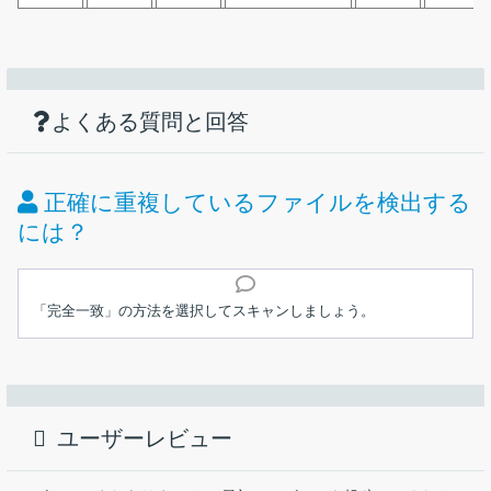
機能
ダウンロード
仕様
画像
PC 内の一致するファイルを検索する重複フ
ァイル検索ツール
使い方
ドライブやフォルダ内の重複ファイルを検索・削除
よくある質問と回答
価格：
無料
3 種類のスキャンモード
フィルタ機能
ライセンス：
フリーミアム
正確に重複しているファイルを検出する
ファイルサイズの範囲を指定してスキャン
動作環境：
Windows XP｜Vista｜7｜8｜8.1｜10｜11
には？
0 バイトのファイルを検索
インストール
自動バックアップ＆復元
メーカー：
Lespeed Technology Ltd.
ファイルのリストを CSV ファイルにエクスポート
「完全一致」の方法を選択してスキャンしましょう。
スキャンモードの選択
使用言語：
日本語ほかマルチ言語
インストーラを実行すると使用許諾契約書が表示されます。
ドライブやフォルダ内の重複ファイルを見つける重複ファイル検
無料版で制限されている機能
「
同意する
」を選択して［
次へ
］をクリックして進みます。
索ツール。PC 内の不要な重複している同じファイルを削除して、
最終更新日：
9か月前 (2025/11/21)
重複ファイルを「1つのみ残す」選択機能
ハードディスクの空き容量を増やしてファイルの整理を行うこと
ができます。
ダウンロード数：
788
ユーザーレビュー
Wise Duplicate Finder の概要