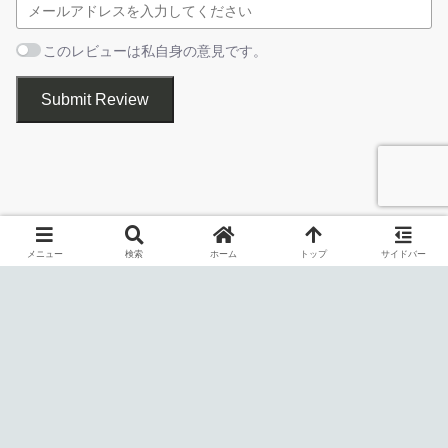
「高度な設定」機能を使うと、指定した拡張子やキーワードに一
このレビューは私自身の意見です。
致するファイルのみをスキャンしたり、指定した条件のファイル
バックアップ＆復元
やフォルダをスキャンしないように除外することができます。こ
Submit Review
の機能は、文書やメディアファイルなどの特定の種類のファイル
だけを検索したり、探す必要のないファイルやフォルダ/サブフォ
ルダを指定してスキャンと削除を効率よく行いたい場合に便利で
す。
バックアップと復元機能
メニュー
検索
ホーム
トップ
サイドバー
削除した重複ファイルは通常はごみ箱に移動しますが、「自動バ
ックアップ」設定を有効にすると削除したファイルをほかの場所
インストールの準備ができました。［
インストール
］をクリ
に自動でバックアップして、復元の機能を使っていつでも復元す
ックするとインストールが始まります。
ることができます。なので多数の重複ファイルの処理時などにフ
ァイルを誤ってを削除してしまっても安心です。
簡単な操作で重複ファイルを探し出して削除