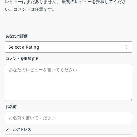
レビューはまだありません、 最初のレビューを投稿してくださ
Wise Duplicate Finder は、ダウンロードしたファイルやコレク
い。コメントは任意です。
ションしているファイル、作成やバックアップしたファイルの中
高度なスキャン設定
から重複ファイルを探し出して必要のないファイルを削除するた
めのツールです。文書・画像・動画・画像・アーカイブ・プログ
あなたの評価
ラムなどのあらゆるファイルの重複を検索できます。
WDFSetup_2.1.9.71.exe
4 つのスキャン方法
コメントを追加する
Wise Duplicate Finder PRO へアップグレード
Wise Duplicate Finder は、ファイル名とファイルサイズ、また
はファイル内容を比較して重複ファイルを検索します。スキャン
方法は「ファイル名とファイルサイズ」「部分一致」「完全一
リンクエラーを報告する
致」「0 バイトサイズ」の 4 パターンがあり、部分一致と完全一
スキャン結果画面
インストール先の設定画面になります。確認または変更して
致はファイル内容を比較するのでファイル名が異なる重複ファイ
［
次へ
］をクリック。
ルを検出できます。精度の高いスキャンを行いたい場合は「完全
お名前
一致」がおすすめですが、スキャン時間はほかの 2 つと比べて長
いです。
メールアドレス
ファイル名とサイズで絞り込み検索