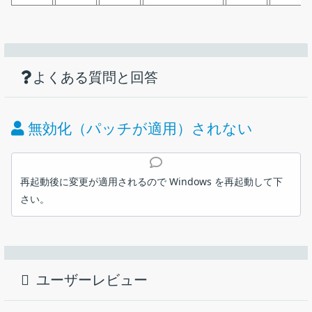
機能
ダウンロード
仕様
画像
Windows のプライバシーの設定をワンクリ
ックで簡単に無効化
使い方
Windows のデータ収集などのプライバシーに関する設定を
よくある質問と回答
価格：
無料
無効・有効化
システム復元ポイントの作成
ライセンス：
フリーウェア
無効化（パッチが適用）されない
動作環境：
Windows Vista｜7｜8｜8.1｜10｜11
実行と設定の確認
メーカー：
Phrozen
再起動後に変更が適用されるので Windows を再起動して下
さい。
使用言語：
英語
ダウンロードした ZIP ファイルを展開します。
Windows のテレメトリなどの個人データ収集の設定を簡単に無効
にできるユーティリティ。Windows に標準で含まれている各機能
最終更新日：
8年前 (2019/01/17)
は、使いやすさやユーザーエクスペリエンス向上のためにユーザ
ーのデータを Microsoft に送信するようになっています。このユ
ダウンロード数：
707
ユーザーレビュー
ーティリティはそのようなプライバシーの設定を安全に無効にで
きます。