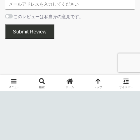
Microsoft にどのような情報を送信しているのか
このレビューは私自身の意見です。
ショッピングサイトの Amazon に行くと “おすすめ商品” が表示さ
起動するとこの画面になります。
Submit Review
れますが、その広告はユーザーが過去に購入したり閲覧した商品
のデータが Amazon に保存されていてそのデータを元に表示され
ています。Windows OS や Mirosoft の製品・アプリ、Mirosoft
の Web サイトもそれと同じような目的でユーザーの使用状況など
のデータを収集しています。
例えば、アシスタントとして動作する Cortana（コルタナ）は、
ユーザーにおすすめの情報を表示するためにユーザーが関心があ
メニュー
検索
ホーム
トップ
サイドバー
る情報を収集します、その情報はほかの Microsoft 製品にも利用
されます。Windows Defender の SmartScreen は、危険な
Web サイトや悪意のあるソフトウェアから保護するために、Web
サイトとダウンロードしたファイルに関する情報を Microsoft に
送信します。
使わない・必要のない機能は無効にしてシステムを最適に