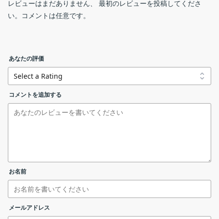
レビューはまだありません、 最初のレビューを投稿してくださ
手動では難しい設定変更をワンクリックで実行
い。コメントは任意です。
Windows は安全で優れた OS ですが、個人情報が追跡されて送
信・収集されるのは人によっては嫌だったり煩わしく思うでしょ
うし、場合によってはデータ収集のプログラムが CPU やメモリに
あなたの評価
windows-privacy-tweaker-v3-0-2.zip
負担をかけるので止めたいという人もいるかもしれません。です
が、ほとんどのデータ収集のプライバシーの設定は設定画面では
32 bit と 64 bit 版の2種類があります。OS に合ったほうを
コメントを追加する
変更できず、無効にするにはレジストリの作成や変更などの専門
リンクエラーを報告する
使いましょう。
的な作業が必要になるので普通の人には不可能です。また、デー
タの収集は Windows の中の複数のプログラムで行われているの
で全てを無効にするのは簡単ではありません。
Windows Privacy Tweaker は、それらのレジストリやタスクスケ
ジューラ、サービスに含まれているデータ収集などのプライバシ
お名前
ーに関する設定や不必要だと思われる機能をワンクリックで一括
して無効にすることができます。またワンクリックで簡単に元に
戻すこともでき、設定実行前にシステム復元ポイントを作成でき
メールアドレス
るので安心して使えます。