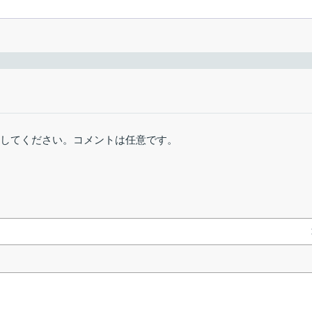
ることができる、Windows 向けフリーソフト。キャッシュフォル
プロファイル名の選択
ラウザをより高速に実行できます。
9か月前 (2025/11/
概要
 は、Web ブラウザのキャッシュフォルダのパスを変更できる Windows アプリ
01.exe
2.46 MB
448 ダウンロー
稿してください。コメントは任意です。
機能
リンクエラーを報告
です。
変更の完了
概要
ッシュフォルダの場所を変更する
ャッシュフォルダの場所を変更します。
OK
］をクリックします。