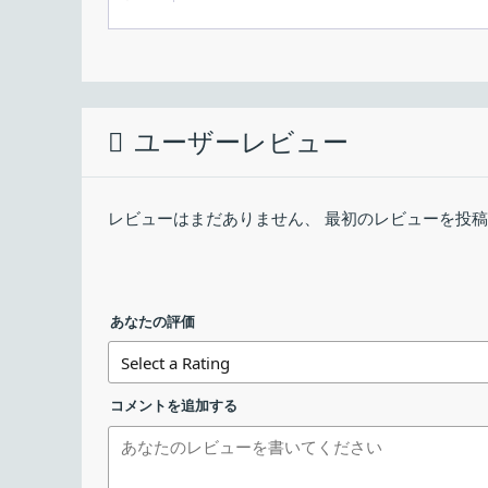
Web ブラウザのキャッシュフォルダの場所を変更す
1.インストール
ユーザーインターフェース
使用言語：
を RAM ドライブ上に移動することで、Web ブ
インストールするユーザーを選択します。
最終更新日：
Web Browser Cache Folder Manager の
ダウンロード数：
ユーザーレビュー
Web Browser Cache Folder Manager
setup_browser_cache_f…ager_20251109.0
ションです。
レビューはまだありません、 最初のレビューを投
Web Browser Cache Folder Manager の
Web Browser Cache Folder Changer の主な機能
RAM ドライブの選択
あなたの評価
機能
メイン機能
Web ブラウザのキャ
コメントを追加する
機能詳細
・Web ブラウザのキ
インストール中に使用する言語を選択して［
キャッシュフォルダの場所を変更できます