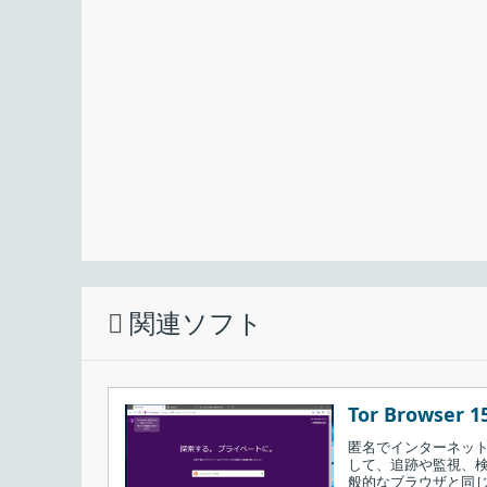
を使用している場合は、SSD の寿命が延びる可能
ブラウザの動作を高速化するために役に立
Web Browser Cache Folder Manag
きる便利なアプリケーションです。数回の手順でか
合はかんたんに元に戻すことができます。
関連ソフト
Tor Browser 15
インストール先を確認して［
Next
］をクリッ
匿名でインターネット
して、追跡や監視、
般的なブラウザと同