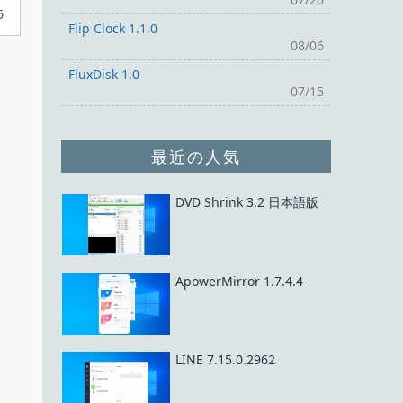
6
Flip Clock 1.1.0
08/06
FluxDisk 1.0
07/15
最近の人気
DVD Shrink 3.2 日本語版
ApowerMirror 1.7.4.4
LINE 7.15.0.2962