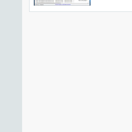
追加のタスクを設定して［
Next
］をクリック