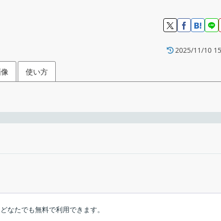
2025/11/10 15
画像
使い方
フォルダの場所を変更するツール
変更
します。
、Naver Whale、Opera、Vivaldi ブラウザに対応。
フリーウ
Windows 10
ager は、どなたでも無料で利用できます。
kmsc