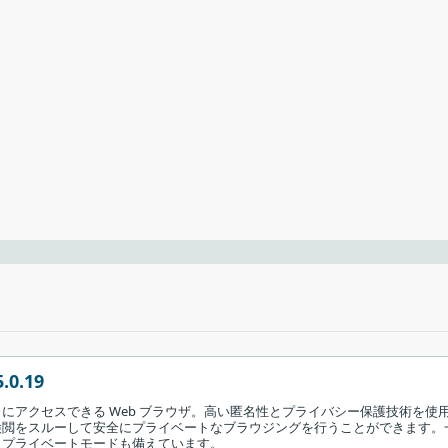
性があります。
つツール
er は、ブラウザのキャッシュフォルダを新しいフォルダにリダイレクトすること
んたんにキャッシュフォルダの場所を移動でき、必要がなくなった
.0.19
クします。
にアクセスできる Web ブラウザ。高い匿名性とプライバシー保護技術を使
検閲をスルーして安全にプライベートなブラウジングを行うことができます。
じプライベートモードも備えています。