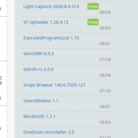
Light Capture 2026.8.4.513
New
8
08/08
VT Uploader 1.26.4.12
New
08/05
ExecutedProgramsList 1.15
08/01
VanishBit 6.0.2
07/28
bdinfo-rs 3.0.0
08/08
広
き
Snipe Browser 140.0.7339.127
07/26
3
SoundMotion 1.1
08/01
WinZenith 1.2.1
08/04
る
な
OneDrive Uninstaller 2.0
07/20