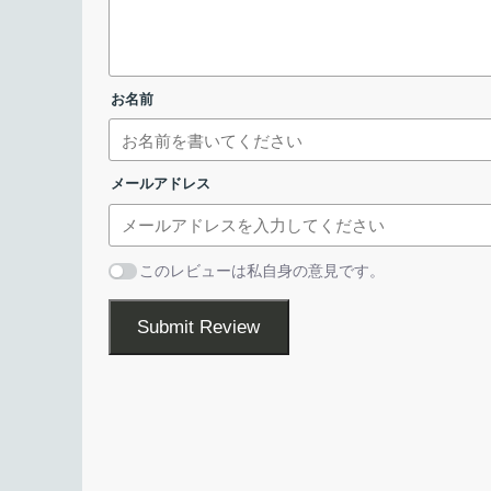
Web Browser Cache Folder Manager は、W
フォルダの場所を変更することができる、Window
お名前
です。
Web Browser Cache Folder Manager を使用する
Toolkit
」などのソフトで作成した RAM ドライブ上に
メールアドレス
のキャッシュフォルダをかんたんな操作で移動させ
す。
このレビューは私自身の意見です。
ライセンスが表示されます。「
I accept the
一般的な Web ブラウザに対応しています
Submit Review
Web Browser Cache Folder Manager は、Brave、
Microsoft Edge、Naver Whale、Opera、Viva
ウザに対応しています。
キャッシュフォルダを RAM ドライブ上に適切に
ウザをより高速に実行させ、ディスク上の I/O を削