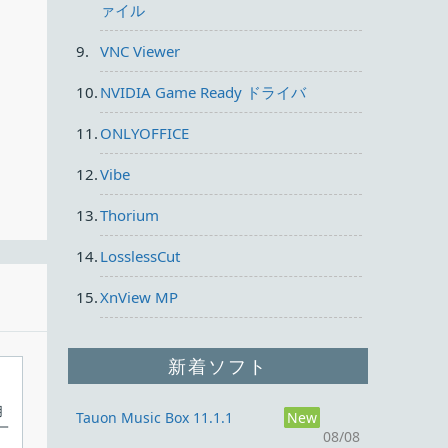
ァイル
VNC Viewer
NVIDIA Game Ready ドライバ
がで
ONLYOFFICE
場
Vibe
Thorium
LosslessCut
XnView MP
新着ソフト
用
Tauon Music Box 11.1.1
New
一
08/08