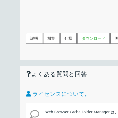
説明
機能
仕様
ダウンロード
機能
ダウンロード
使い方
仕様
画像
Web ブラウザのキャッシュ
よくある質問と回答
Web ブラウザのキャッシュフォルダの場所を
価格：
Brave、Google Chrome、Microsoft Edge
ライセンス：
ライセンスについて。
インストール
動作環境：
Web Browser Cache Folder Man
メーカー：