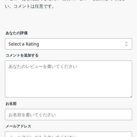
い。コメントは任意です。
Show Hidden Windows は、デスクトップ上の非表示のウィンド
ウを表示するためのシンプルなアプリです。
ユーザーインターフェース
Show Hidden Windows の機能
あなたの評価
ShowHiddenWindows.zip
Show Hidden Windows の主な機能です。
コメントを追加する
機能
概要
リンクエラーを報告する
メイン機
非表示のウィンドウを表示する
能
基本的な使い方
・非表示のウィンドウを表示します
ウィンドウの選択
機能詳細
・選択したウィンドウまたはすべてのウィンド
ウを表示したり非表示にできます
お名前
1. 基本的な使い方
非表示になっている隠れたウィンドウを表示します
Show Hidden Windows を実行すると、非表示になっているすべ
メールアドレス
てのウィンドウが表示されます。