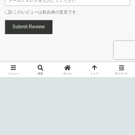
下部のボタンで、ウィンドウを表示したり非表示にすること
このレビューは私自身の意見です。
ができます。
Submit Review
Show Hidden Windows は、デスクトップ上の非表示になってい
るウィンドウの一覧を表示することができる、Windows アプリケ
メニュー
検索
ホーム
トップ
サイドバー
ーションです。非表示のウィンドウの内容を確認したり、バック
グラウンドで実行中のアプリを一覧表示したい場合に非常に便利
です。
このアプリを使用すると、悪意のあるソフトウェアや、ほかの方
法では見過ごされがちなハングの原因を特定できる場合がありま
す。
隠されたプロセスを見つけることができます