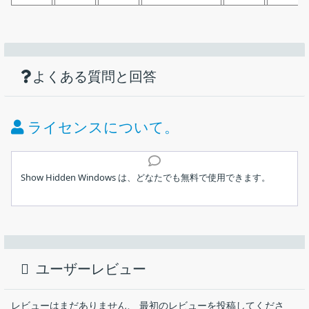
機能
ダウンロード
画像
通常非表示になっている非表示のウィンド
ウを表示するアプリ
使い方
仕様
非表示のウィンドウを表示します
よくある質問と回答
選択したウィンドウまたはすべてのウィンドウを表示したり
価格：
無料
非表示にできます
ライセンスについて。
ライセンス：
フリーウェア
インストール
動作環境：
Windows 7｜8｜8.1｜10｜11
Show Hidden Windows は、どなたでも無料で使用できます。
実行ファイル
メーカー：
YOYO Software
1.インストール方法
デスクトップ上の非表示のウィンドウを表示することができる、
使用言語：
英語
Windows アプリケーション。非表示のウィンドウの内容や、バッ
Show Hidden Windows は、インストール不要で使用できます。
クグラウンドで実行中のアプリを確認したい場合に非常に便利で
最終更新日：
3年前 (2023/04/30)
ユーザーレビュー
す。
「
ShowHiddenWindows.exe
」ファイルを実行するとアプ
リケーションを起動できます。
ダウンロード数：
434
Show Hidden Windows の概要
レビューはまだありません、 最初のレビューを投稿してくださ