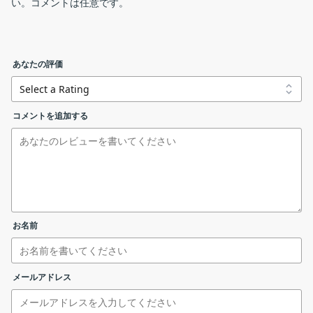
い。コメントは任意です。
らくタスクバーの下に隠れている）バグのあるウィンドウを適切
な表示位置に復元するための便利なプログラムです。
ユーザーインターフェース
RestoreBuggedWindow の機能
あなたの評価
RestoreBuggedWindow.V1.zip
RestoreBuggedWindow で利用できる主な機能の一覧です。
コメントを追加する
機能
概要
リンクエラーを報告する
メイン機能
ウィンドウを復元する
・開いているウィンドウの一覧を表示します
機能詳細
・バグのあるウィンドウを適切な表示位置に
ウィンドウの選択
復元します
お名前
基本的な使い方
バグのあるウィンドウを復元できます
メールアドレス