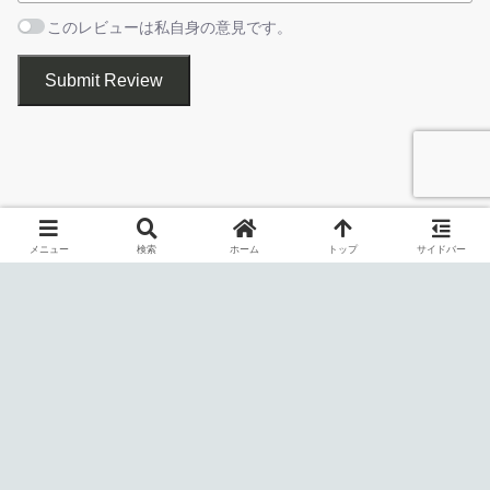
1. 基本的な使い方
このレビューは私自身の意見です。
RestoreBuggedWindow を実行すると、現在開いているウ
ィンドウの一覧が表示されます。
復元の完了
Submit Review
ウィンドウが応答しなくなると、解決策はウィンドウを強制的に
閉じるしか方法がありませんが、その場合、作業が失われるなど
の不都合が生じる可能性があります。
メニュー
検索
ホーム
トップ
サイドバー
RestoreBuggedWindow を使用すると、応答しないウィンドウ
や、画面に表示されないバグのあるウィンドウを適切な表示位置
に復元して正しく表示することができます。
使い方はかんたんです
復元したいウィンドウの番号を入力してエンターキーを押し
ます。