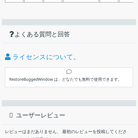
機能
ダウンロード
仕様
画像
正しく表示されなくなったウィンドウを復
元するツール
使い方
開いているウィンドウの一覧を表示します
よくある質問と回答
価格：
無料
バグのあるウィンドウを適切な表示位置に復元します
ライセンス：
フリーウェア
ライセンスについて。
動作環境：
Windows 7｜8｜8.1｜10｜11
インストール
メーカー：
Gabriele Bologna
RestoreBuggedWindow は、どなたでも無料で使用できます。
実行ファイル
使用言語：
英語
応答しないウィンドウや、画面に表示されないバグのあるウィン
1.インストール方法
ドウを適切な表示位置に復元して正しく表示することができる
最終更新日：
3年前 (2023/05/16)
RestoreBuggedWindow は、インストール不要で使用できます。
Windows 向けのアプリケーション。
ユーザーレビュー
ダウンロード数：
464
アプリを使用するには、「
RestoreBuggedWindow.exe
」
RestoreBuggedWindow の概要
を右クリックして、「
管理者として実行
」を選択して実行し
レビューはまだありません、 最初のレビューを投稿してくださ
てください。
RestoreBuggedWindow は、実際には画面に表示されない（おそ