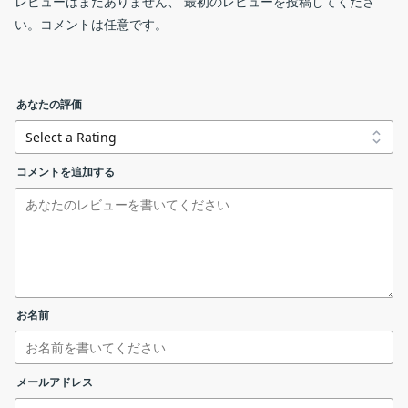
レビューはまだありません、 最初のレビューを投稿してくださ
RegistryChangesView は、Windows レジストリのスナップショ
い。コメントは任意です。
ットを取得し、別のスナップショットや現在のレジストリ、また
比較結果の画面
2.日本語言語ファイルをインストールする
は Windows によって作成されたシャドウコピーのレジストリフ
ァイルと比較することができるツールです。レジストリに行われ
「registrychangesview_japanese.zip」をダウンロードして
あなたの評価
た正確な変更を確認したり、レジストリの変更を RegEdit 標準の
registrychangesview.zip
32 bit
解凍し、日本語言語ファイルの
.reg ファイルにエクスポートできます。
「
RegistryChangesView_lng.ini
」ファイルを抽出します。
「RegistryChangesView_lng.ini」ファイルを
コメントを追加する
RegistryChangesView の機能
registrychangesview-x64.zip
64 bit
「RegistryChangesView.exe」と同じフォルダにコピーしま
RegistryChangesView の主な機能です。
す。
registrychangesview_japanese.zip
japanese language file
RegistryChangesView.exe を実行すると日本語で表示され
・スナップショット ↔ スナップショット
ます。
・スナップショット ↔ 現在のレジストリ
作者に寄付する
比較できる
・スナップショット ↔ シャドウコピーに保存
お名前
対象
されているレジストリ
・現在のレジストリ ↔ シャドウコピーに保存
リンクエラーを報告する
されているレジストリ
メールアドレス
.reg ファイルに保存／.reg ファイル形式でコ