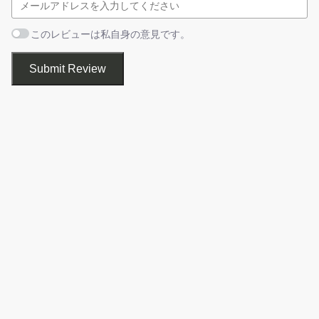
オプション
ピー
このレビューは私自身の意見です。
レジストリを比較する場合、どちらか好きな方を基準にして比較
できます。「シャドウコピーに保存されているレジストリ」と
Submit Review
は、Windows が作成した復元ポイントのレジストリのことです。
レジストリを比較する
変更されたレジストリの差分の詳細情報を表示
1.レジストリスナップショットを作成する
RegistryChangesView でレジストリの比較をするには、まずはじ
めに、レジストリのスナップショット（現時点のレジストリのデ
ータ）を作成する必要があります。
起動時に「比較用の選択」画面が開きます。［
レジストリス
ナップショットの作成
］ボタンを押すと、レジストリのスナ
レジストリを比較すると変更されたすべてのレジストリキーの一
ップショットを作成できます。
覧が表示され、そのレジストリがどんな変更をされたのか（修