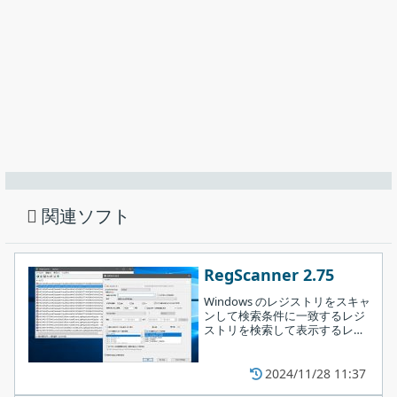
正・追加・除去）、どの値が何の値のデータに変更されたのか、
いつ変更されたのか、といった詳細情報を確認できます。
クイックフィルタや検索機能が利用できるので、多数の中から目
的のレジストリを探すことも簡単です。
レジストリのコピーと保存
RegistryChangesView に表示されている変更されたレジストリの
情報は、好みのファイル形式（テキスト・タブ区切りのテキス
関連ソフト
ト・表形式のテキスト・HTML・XML）に保存したりコピーする事
が可能で、レジストリを Reg ファイル形式に保存／コピーするこ
ともできます。
RegScanner 2.75
Windows のレジストリをスキャ
レジストリの変更を正確に検出するツール
ンして検索条件に一致するレジ
ストリを検索して表示するレジ
ストリ検索ユーティリティ。 検
RegistryChangesView は、システムやアプリによって行われたレ
索結果の保存や Regedit へジャ
ジストリの変更を調査したり、不具合をトラブルシューティング
ンプ、.reg ファイルへのエクス
2024/11/28 11:37
ポート、レジストリの削除など
する場合に役に立つツールです。