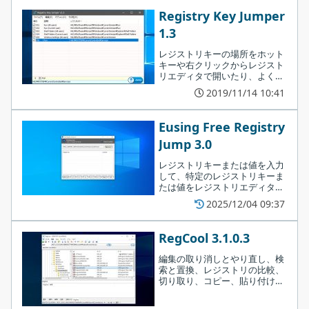
を行うことができます。
Registry Key Jumper
［レジストリスナップショットの作成］ボタンを押すと、スナッ
1.3
プショット作成の画面が表示されます。
レジストリキーの場所をホット
キーや右クリックからレジスト
上のボックスでスナップショットの保存場所、下の「スナッ
リエディタで開いたり、よく使
プショットに含めるハイブ」でスナップショットに含めるレ
用するレジストリキーのリスト
2019/11/14 10:41
を作成することができるレジス
ジストリの個所を選択できます。
トリナビゲーションツール。レ
［スナップショットの作成］ボタンを押すと、レジストリの
ジストリの編集などをよく行う
Eusing Free Registry
人に便利なツールです。
スナップショットが作成されます。
Jump 3.0
レジストリキーまたは値を入力
して、特定のレジストリキーま
たは値をレジストリエディタで
即座に開くことができるレジス
2025/12/04 09:37
トリ管理ツール。よく使用する
レジストリの場所をリストに追
加して、その場所をすばやく開
RegCool 3.1.0.3
くこともできます。
編集の取り消しとやり直し、検
索と置換、レジストリの比較、
切り取り、コピー、貼り付け、
ドラッグアンドドロップ、レジ
ストリのスナップショットの作