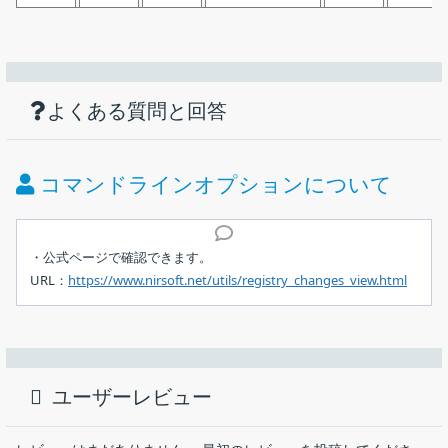
機能
ダウンロード
仕様
画像
以前の状態から変更されたレジストリの内
容を調べるためのツール
使い方
レジストリのスナップショットを作成してレジストリを比較
よくある質問と回答
価格：
無料
レジストリスナップショットと比較
現在のレジストリと比較
ライセンス：
フリーウェア
コマンドラインオプションについて
シャドウコピーに保存されたレジストリファイルと比較
動作環境：
Windows XP｜Vista｜7｜8｜8.1｜10｜11
レジストリのデータをファイルに保存（txt, csv, html,
インストール・日本語化
xml）
メーカー：
Nir Sofer
・公式ページで確認できます。
.reg ファイルにエクスポート
URL：
https://www.nirsoft.net/utils/registry_changes_view.html
比較するレジストリの設定画面
表示スタイルや列のカスタマイズ
使用言語：
日本語・英語ほか
Windows のレジストリのスナップショットを作成して、レジスト
1.インストール
リに行われた変更内容を調べることができるツール。現在または
最終更新日：
12か月前 (2025/08/22)
RegistryChangesView はインストール不要なスタンドアロ
異なる時点のレジストリを比較して、追加・修正・削除されたレ
ンアプリです。ダウンロードした Zip ファイルを解凍して
ジストリの内容を一覧表示します。
ダウンロード数：
8085
ユーザーレビュー
「
RegistryChangesView.exe
」ファイルを実行すると起動
できます。
RegistryChangesView の概要