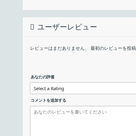
ダウンロードした EXE ファイルを実行する
最終更新日：
music-player の概要
ダウンロード数：
ユーザーレビュー
music-player は、YouTube Music の曲
music-player-Setup-2.12.5.exe
music-player の機能
レビューはまだありません、 最初のレビューを投
music-player-2.12.5.AppImage
music-player の主な機能です。
ダウンロード
機能
あなたの評価
メイン機能
YouTube Music の曲を
基本的な使い方
・YouTube Music
機能詳細
コメントを追加する
・1.5 倍速再生、ルー
YouTube Music の音楽を再生できます
1. 基本的な使い方
music-player は、YouTube Music の音楽を