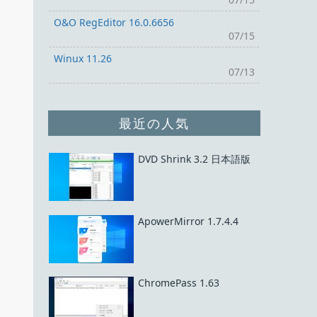
O&O RegEditor 16.0.6656
07/15
Winux 11.26
07/13
最近の人気
DVD Shrink 3.2 日本語版
ApowerMirror 1.7.4.4
ChromePass 1.63