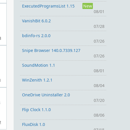
ExecutedProgramsList 1.15
New
08/01
VanishBit 6.0.2
07/28
bdinfo-rs 2.0.0
8
07/26
Snipe Browser 140.0.7339.127
07/26
SoundMotion 1.1
08/01
WinZenith 1.2.1
1
08/04
OneDrive Uninstaller 2.0
07/20
が
Flip Clock 1.1.0
08/06
2
FluxDisk 1.0
07/15