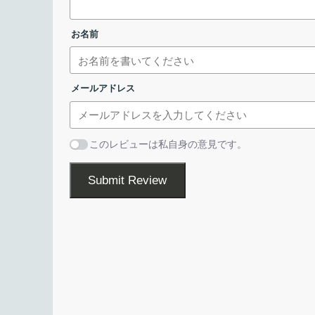
YouTube Music の URL を入力し
ます。
て再生することができる Windows および Linux
お名前
楽プレーヤーです。
YouTube Music のお気に入りの音楽をコンピュ
してオフラインで再生することができます。プレーヤ
メールアドレス
よびループ再生に対応しています。
使い方はかんたんです
このレビューは私自身の意見です。
music-player の使い方はかんたんで、YouTube Mus
Submit Review
けてダウンロードボタンをクリックするだけで、音
ンロードすることができます。
ダウンロードした音楽ファイル名をクリックすると
すばやく再生できます。音楽ファイルはローカルに
るので、ほかのプレーヤーで再生することもできま