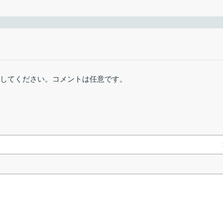
とインストールできます。
2年前 (2024/11/
をダウンロードして再生できるプレーヤーです。
windows
984 ダウンロー
稿してください。コメントは任意です。
linux
466 ダウンロー
再生
概要
リンクエラーを報告
再生
 の曲をダウンロードして再生できます
プ再生
ローカルにダウンロードし