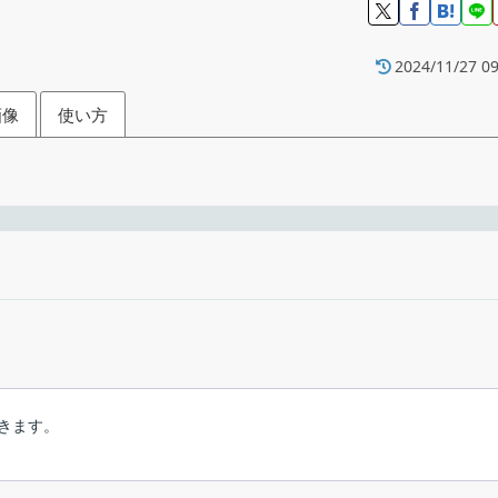
2024/11/27 09
画像
使い方
楽をダウンロードして再生できるプレーヤー
生できます
フリーウ
Windows 7｜8｜8.1｜10｜11・Lin
できます。
Lucas Hazard
して再生することができる Windows および Linux 向けのシンプル
URL の入力