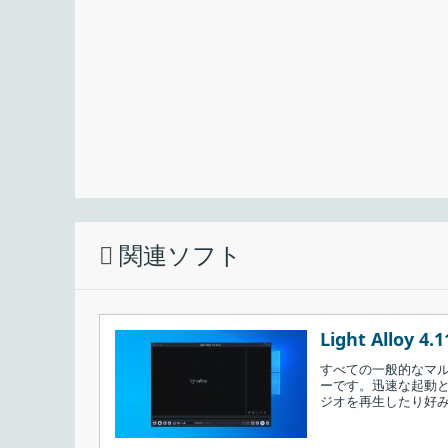
YouTube Music の曲をダウンロードし
music-player は、YouTube Music 
ーです。アプリケーションには「
yt-dlp
」が含まれて
曲をダウンロードすることができます。
関連ソフト
［
Download
］ボタンを押すと、曲をダウン
Light Alloy 4.1
すべての一般的なマ
ーです。迅速な起動
ジオを再生したり好