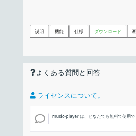
説明
機能
仕様
ダウンロード
機能
ダウンロード
使い方
仕様
画像
YouTube Music の音
よくある質問と回答
YouTube Music の曲をダウンロードして再
価格：
1.5 倍速再生、ループ再生
ライセンス：
ライセンスについて。
インストール
動作環境：
music-player は、どなたでも無料で使用
メーカー：
YouTube Music の音楽をローカルにダウンロード
1.インストール方法
ユーザーインターフェース
使用言語：
楽プレーヤー。