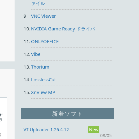
ァイル
ーヤ
VNC Viewer
 の
NVIDIA Game Ready ドライバ
ONLYOFFICE
Vibe
Thorium
LosslessCut
XnView MP
新着ソフト
ヤ
ラ
VT Uploader 1.26.4.12
New
9
08/05