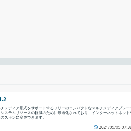
て再生できます
の音楽をダウンロードしたい方と、再生したい方の両方に適したミュージックプレ
いるので、追加のインストールや設定の必要なく YouTube Music
ロードできます。
1.2
ルチメディア形式をサポートするフリーのコンパクトなマルチメディアプレー
とシステムリソースの軽減のために最適化されており、インターネットネット
みのスキンに変更できます。
2021/05/05 07:3