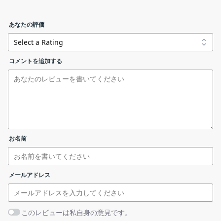
フォルダの追加
CloneScan の機能
あなたの評価
CloneScan の主な機能です。
clonescan.exe
windows
機能
概要
コメントを追加する
メイン機
リンクエラーを報告する
重複ファイル／フォルダの検索
能
・コンピューター上の重複ファイルや重複フォ
機能詳細
ルダを検出します。
スキャン結果
お名前
重複ファイル／フォルダを検出します
インストール先を確認して［
Next
］をクリックします。
メールアドレス
CloneScan
このレビューは私自身の意見です。