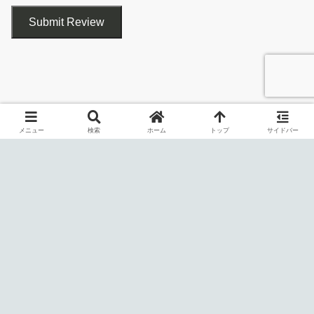
インストーラ
Submit Review
は、コンピューター上の重複ファイルや重複フォルダを検出する
ことができる、Windows 向けの無料の重複ファイル／フォルダ検
索ツールです。
CloneScan を使用すると、「ファイル名」や「サイズ」、「ファ
メニュー
検索
ホーム
トップ
サイドバー
イル名とサイズ」または「ハッシュ（SHA-1）」を照合して、重
複ファイル／フォルダを検出できます。
結果を CSV ファイルでエクスポートできます
追加のタスクを設定して［
Next
］をクリックします。