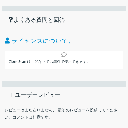
機能
ダウンロード
仕様
画像
コンピュータ上の重複ファイル／フォルダ
を検出するツール
使い方
Windows 用の無料の重複ファイル・フォルダ検索ツール。
よくある質問と回答
価格：
無料
さまざまな検索方法による重複ファイルの検出。
ファイルマスクフィルタリング。
ライセンス：
フリーウェア
ライセンスについて。
並列ハッシュによる高速コンテンツスキャン。
動作環境：
Windows 10｜11
グループ化された重複結果。
インストール
メーカー：
TkoSoft
CloneScan は、どなたでも無料で使用できます。
ユーザーインターフェース
使用言語：
英語
1.インストール方法
コンピューター上の重複ファイルや重複フォルダを検出すること
ができる、Windows 向けの無料の重複ファイル／フォルダ検索ツ
最終更新日：
1か月前 (2026/07/07)
ライセンスが表示されます。「
I accept the agreement
」
ール。重複ファイルを探し出し、安全に削除できます。
ユーザーレビュー
を選択して［
Next
］をクリックします。
ダウンロード数：
21
CloneScan の概要
レビューはまだありません、 最初のレビューを投稿してくださ
CloneScan は、Windows 用の無料の重複ファイル・フォルダ検
い。コメントは任意です。
索ツールです。