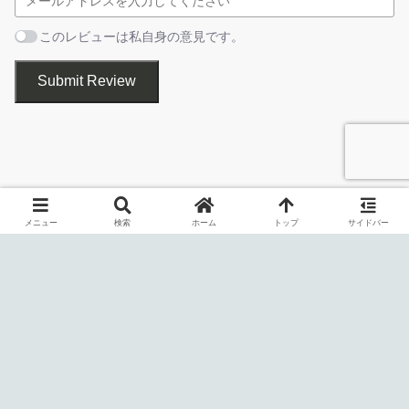
機能詳細
カメラを入力可能
このレビューは私自身の意見です。
・ビデオのカット／トリミング編集
・スクリーンショット撮影
設定画面
Submit Review
・動画のアップロード
出力フォ
・MP4 / AVI / FLV / MKV / MOV / TS / GIF
ーマット
・SD / HD / FHD / 4K / オリジナル
かんたんに利用できる PC 画面録画ソフト
メニュー
検索
ホーム
トップ
サイドバー
インストール先を指定し、［
次へ
］をクリックします。