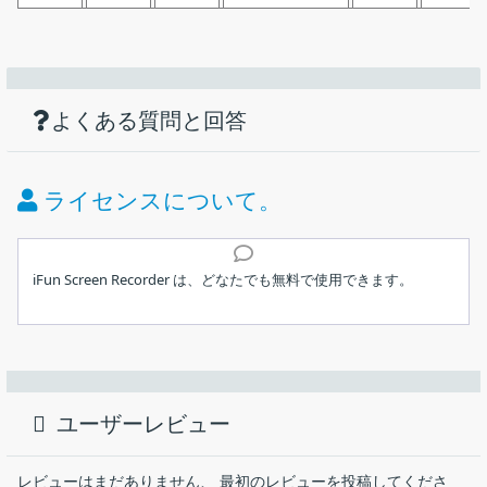
機能
ダウンロード
仕様
画像
無料で使用できる、高画質な録画が可能な
PC 画面録画ソフト
使い方
時間の制限なく録画が可能
よくある質問と回答
価格：
無料
ブラウザ、ゲーム、オンライン会議、ビデオ通話、プレゼン
テーションなど何でも録画できる
ライセンス：
フリーミアム
ライセンスについて。
柔軟な画面キャプチャー（画面全体、固定サイズ、ウィンド
動作環境：
Windows 7｜8｜8.1｜10｜11
ウ、またはアプリ）
インストール
マイク、スピーカーなどの音声も付きで録画できる
メーカー：
IObit
iFun Screen Recorder は、どなたでも無料で使用できます。
選択できるフォーマットで好きな動画を保存する
ユーザーインターフェース
録画中にスクリーンショットを撮る
使用言語：
日本語ほか
1.インストール方法
PC の画面を録画することができるフリーの画面録画ソフト。HD
ビデオをカット、トリミング
や フル HD、4K 品質でフルスクリーン画面やウィンドウ、選択し
最終更新日：
5年前 (2021/07/06)
動画のアップロード（Facebook、YouTube、Google
インストーラを実行するとセットアップウィザードが開始し
た領域を録画することができ、スピーカー音声やマイク音声を追
Drive、Vimeo、Instagram、Dropbox）
ます。［
次へ
］をクリックします。
ユーザーレビュー
加したり、マウスカーソルや Web カメラを含めた録画もできま
ダウンロード数：
913
す。
無料版で制限されている機能：
レビューはまだありません、 最初のレビューを投稿してくださ