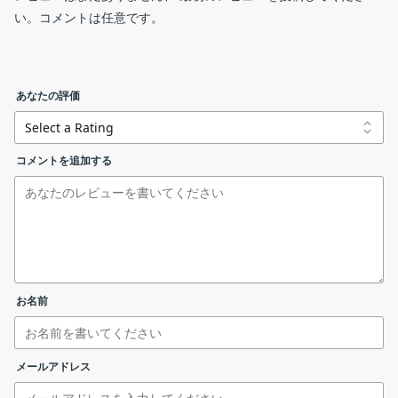
60 FPS のゲームを録画
iFun Screen Recorder の概要
い。コメントは任意です。
最大 8 ％の CPU 使用率でラグがない録画
iFun Screen Recorder（iTop Screen Recorder）は、完全無料な
収録設定
高度な画像コーディングアルゴリズムによるよる鮮明なビデ
パソコン画面録画ソフトです。パソコンの画面を自由に録画した
オ品質
り、Web カメラを録画したりできます。時間の制限なく録画化可
あなたの評価
個人のロゴまたはカスタマイズされた透かしを追加できる
能で、PC で高画質な HD・4K 動画を録画して、仕事や教育で使用
itop-screen-recorder-setup.exe
最新版への自動更新
するビデオを作成したり、ゲームを録画できます。
コメントを追加する
iFun Screen Recorder PRO を購入する
iFun Screen Recorder の機能
iFun Screen Recorder の主な機能です。
iFun Screen Recorder PRO 1年ライセンス を購入する
機能
概要
録画中画面
メイン機
リンクエラーを報告する
PC 画面の録画
お名前
ライセンスが表示されます。［
許可
］をクリックします。
能
・フルスクリーン／ウィンドウ／範囲／固定領
メールアドレス
域／最近使用した領域を録画可能
・スピーカー音声／マウス／マイク音声／Web