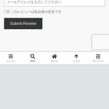
グレースケール
主な機能
ネガティブ（ネガポジ反転）
このレビューは私自身の意見です。
赤目除去
シャープにする
Submit Review
ソフトにする
Google マップで画像の場所を表示する
スライドショーを表示
アニメーション GIF を表示
画像をすばやく開いて編集することができます
メニュー
検索
ホーム
トップ
サイドバー
インストール先フォルダの設定です。［
Install
］をクリック
してインストールを開始します。