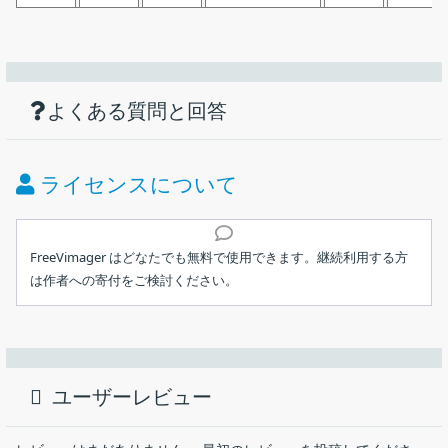
機能
ダウンロード
仕様
画像
シンプルな画像ビューア＋画像編集ソフト
使い方
タッチスクリーンジェスチャは、ズームイン/ズームアウトお
よくある質問と回答
価格：
無料
よび次/前の画像をサポートします
Google マップで画像の場所を表示する
ライセンス：
フリーウェア
ライセンスについて
画像ファイルの表示と編集：jpeg、bmp、gif（アニメーシ
動作環境：
Windows 7｜8｜8.1｜10｜11
ョン）、tiff（複数ページ）、png（透明度）、pcx、emf
インストール
画像ファイルを表示する：heic、webp、avif、jxr
メーカー：
Contaware
FreeVimager はどなたでも無料で使用できます。継続利用する方
PDFとして保存
画像ファイルを簡単に表示および編集できる Windows 向けの画
は作者への寄付をご検討ください。
メイン画面
JPEG ロスレス回転とトリミング
使用言語：
英語ほか
像ビューアおよび画像編集ソフト。画像のトリミング、サイズ変
1.インストール方法
フルスクリーンマルチモニターのサポート：コンテキストメ
更または回転、ほかのフォーマットへの変換、明るさの調整、ス
最終更新日：
8か月前 (2025/12/12)
ニューまたはTabキーを使用して1つのモニターから別のモニ
セットアップファイルを実行するとライセンスが表示されま
キャナ画像の取り込みなどができます。
ターに切り替えます
す。［
I Agree
］をクリックします。
ダウンロード数：
8932
ユーザーレビュー
実行可能ファイルのみのバージョンは、設定を同じディレク
FreeVimager の概要
トリのINIファイルに保存します
FreeVimager は、Windows 用の高速画像ビューアおよびエディ