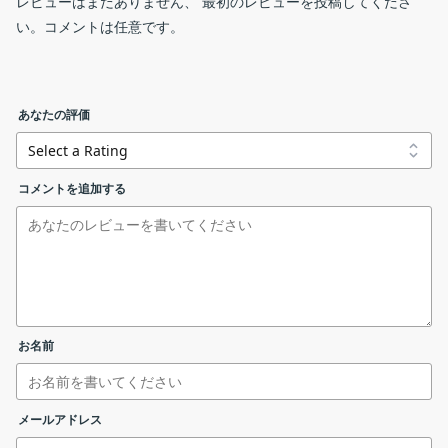
Unicodeサポート：ロシア語、インド語、中国語、日本語で
レビューはまだありません、 最初のレビューを投稿してくださ
タです。
名前が付けられたファイルを開く、編集、バッチ処理、また
い。コメントは任意です。
はバッチ名前変更…
リサイズ画面
FreeVimager の機能
画像を編集および保存するときに、すべてのメタデータ
（EXIF、IPTC、XMP、ICCなど）が保持されます
FreeVimager の主な機能です
あなたの評価
FreeVimager-9.9.27-Setup.exe
installer
バッチモードでの EXIF 日付/時刻調整（ロスレス調整です）
機能
概要
jpeg および tiff ファイルのIPTCおよびXMP単一ファイル/バ
ッチ編集のサポート（ロスレス編集です）
コメントを追加する
対応画像形
bmp / gif / png / jpg / jpeg / tif / tiff / pcx /
FreeVimager-9.9.27-Portable.exe
portable
バッチ処理
式
emf / jxr / webp / heic / avif
ドラッグによる画像の配置による印刷プレビュー
保存可能な
bmp / gif / png / jpg / tif / pcx / emf
FreeVimager-9.9.27beta2-Setup.exe
beta
サイズが最適化された画像の電子メール送信
形式
pdf
編集機能：回転、切り抜き、サイズ変更、シャープ…
サイズ変更
フルサイズのプレビューによる明るさ、コントラスト、彩
作者に寄付する
明るさの調整
度、色相の調整
お名前
インストールするコンポーネントの選択画面です。［
Next
］
矩形選択（トリミング）
ライブ設定可能な赤目除去ツール
をクリックします。
ページ／フレームを分割して抽出
リンクエラーを報告する
Twain 複数のページをスキャンして tiff と pdf を作成します
ファイル名またはフォーマットを一括変換
メールアドレス
回転／反転