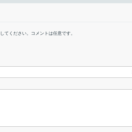
F ドキュメント に透かしを入れることができるソフトウェアです。
1.91 MB
508 ダウンロー
稿してください。コメントは任意です。
主な機能の一覧です。
概要
リンクエラーを報告
ーマーク（透かし）を追加
ーターマークを追加
ーマークを追加
、フォント色のカスタマイズ
定
入できます