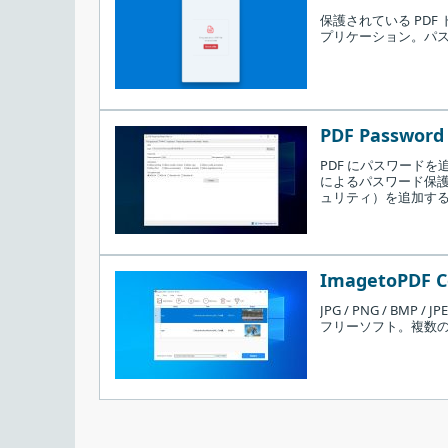
保護されている PDF
プリケーション。パ
追加のタスクを設定して［
Next
］をクリック
PDF Password 
PDF にパスワード
によるパスワード保護
ュリティ）を追加す
ImagetoPDF Co
JPG / PNG / BM
フリーソフト。複数の画