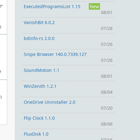
ア
ExecutedProgramsList 1.15
New
08/01
VanishBit 6.0.2
6
07/28
bdinfo-rs 2.0.0
07/26
Snipe Browser 140.0.7339.127
07/26
SoundMotion 1.1
7
08/01
WinZenith 1.2.1
08/04
の
。
OneDrive Uninstaller 2.0
07/20
Flip Clock 1.1.0
08/06
FluxDisk 1.0
07/15