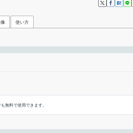
画像
使い方
透かし）を追加するアプリケーション
フリーウ
Windows 7｜8｜8.1｜10｜
ート
、どなたでも無料で使用できます。
4dots Softw
ができる Windows 向けのフリーソフト。テキストまたは画像のウ
日本語
F を一括処理することができます。
ップウィザードが開始します。［
Next
］をクリックします。
6年前 (2021/01/