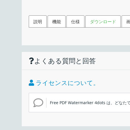
説明
機能
仕様
ダウンロード
機能
ダウンロード
使い方
仕様
画像
PDF にウォーターマーク（
よくある質問と回答
PDF ドキュメントに透かしを追加
価格：
コマンドラインの使用をサポート
ライセンス：
ドラッグアンドドロップをサポート
ライセンスについて。
インストール
フォルダ全体を追加します
動作環境：
PDFドキュメントのリストファイルをインポ
Free PDF Watermarker 4dots は
メーカー：
PDF にウォーターマーク（透かし）を追加すること
1.インストール方法
使用言語：
ーターマークを PDF に追加できます。複数の PD
セットアップファイルを実行するとセットア
最終更新日：