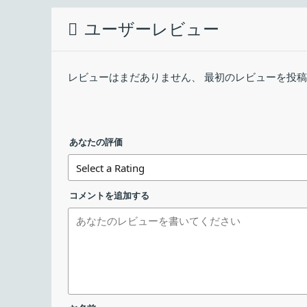
Free PDF Watermarker 4dots の概要
ユーザーレビュー
ダウンロード数：
Free PDF Watermarker 4dots は、PD
FreePDFWatermarkerSetup.exe
Free PDF Watermarker 4dots の機能
レビューはまだありません、 最初のレビューを投
作者に寄付する
Free PDF Watermarker 4dots で利用できる
機能
あなたの評価
メイン機能
PDF にウォータ
・テキストのウォ
コメントを追加する
・画像のウォータ
機能詳細
・フォントサイズ
・位置、角度の指
PDF にウォーターマーク（透かし）を挿