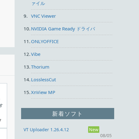
ァイル
VNC Viewer
NVIDIA Game Ready ドライバ
ONLYOFFICE
Vibe
Thorium
LosslessCut
XnView MP
て
す
新着ソフト
7
VT Uploader 1.26.4.12
New
08/05