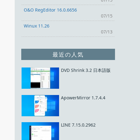
O&O RegEditor 16.0.6656
07/15
Winux 11.26
07/13
最近の人気
DVD Shrink 3.2 日本語版
ApowerMirror 1.7.4.4
LINE 7.15.0.2962