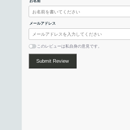
お名前
Free PDF Watermarker 4dots を使用すると
ライセンスが表示されます。［
I Agree
］をク
像のウォーターマークを PDF ファイルに追加でき
メールアドレス
透かしの位置やフォントサイズ、フォントの色、透
に変更可能で、フォルダ全体を追加したり、テキス
トをインポートして複数のファイルにウォーターマ
このレビューは私自身の意見です。
す。
Submit Review
シンプルで使いやすいツール
Free PDF Watermarker 4dots は、
ェアです。画像（またはテキスト）の透明度を変更
す。