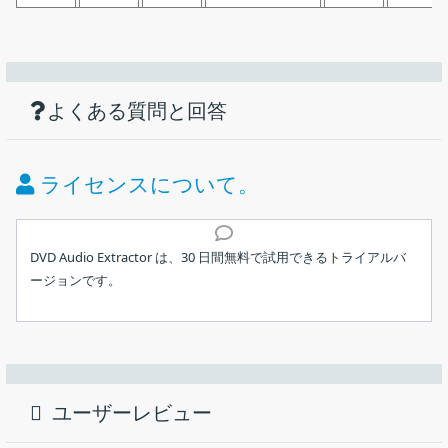
機能
ダウンロード
画像
DVD や Blu-ray ディスクのオーディオを抽
出するアプリ
使い方
仕様
DVD Audio Extractor は、使いやすい感覚で設計されていま
よくある質問と回答
す。このプログラムには、段階的なウィザードのようなイン
価格：
ターフェイスが付属しており、すべての機能はマウスをクリ
無料
ックするだけで使用できます。
ライセンスについて。
ライセンス：
トライアル
完全に最適化された処理エンジンにより、DVD Audio
インストール
Extractor は再生時間の 10% 以内で選択したオーディオ トラ
動作環境：
Windows 7｜8｜8.1｜10｜11・Mac・Linux
ックを変換できます。(注: 処理時間はオーディオ形式の設定
DVD Audio Extractor は、30 日間無料で試用できるトライアルバ
によって異なります)
ージョンです。
ソースの選択
メーカー：
Computer Application Studio
DVD オーディオ エクストラクタは、DVD ビデオで利用可能
1.インストール方法
DVD や Blu-ray ディスクのオーディオを抽出して PC に保存する
なすべてのオーディオ フォーマットをデコードできます: ド
使用言語：
英語
ことができる、Windows、Mac、Linux 向けのアプリケーショ
ライセンスが表示されます。「
I accept the agreement
」
ルビー デジタル (AC-3)、MPEG1/2、リニア PCM (任意の
ン。DVD や Blu-ray を、MP3、OGG、WAV、ALAC、FLAC などの
を選択して［
Next
］をクリックします。
最終更新日：
6か月前 (2026/01/26)
16、20 または 24 ビット、48000 または 96000 Hz のサンプ
オーディオ形式に変換できます。
ル レート、1 ～ 8 チャンネル) 、および DTS (デジタル シア
ユーザーレビュー
ダウンロード数：
2094
ター システム)。
DVD Audio Extractor の概要