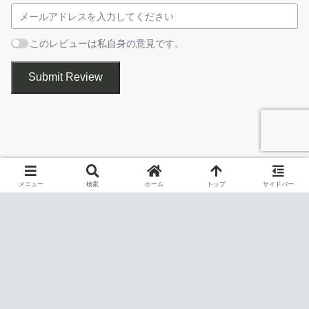
DVD Audio Extractor は、ネイティブで NT/2000/XP をサポ
ートします (ASPI マネージャーは不要です)。Win9x/Me シス
テムでは、ASPI マネージャ (wnaspi32.dll) が引き続き必要
このレビューは私自身の意見です。
エンコードの開始
です。
リッピングしたいすべてのトラックを選択すると、DVD
Submit Review
Audio Extractor が自動的にそれらを 1 つずつリッピングし
てエンコードします。
DVD Audio Extractor は、DVD や Blu-ray ディスクのオーディオ
を抽出して PC に保存することができる、Windows、Mac、Linux
メニュー
検索
ホーム
トップ
サイドバー
向けのアプリケーションです。
かんたんな操作で、DVD ビデオ や DVD オーディオ、Blu-ray ビ
スタートメニューに作成するショートカットの設定を確認し
デオを MP3、OGG、WAV、ALAC、FLAC、Direct Stream、CD イ
て［
Next
］をクリックします。
メージのオーディオ形式に変換できます。
Direct Stream や CD イメージに変換することもできます