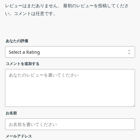
DVD Audio Extractor は、OGG (モノラル、ステレオまたは
レビューはまだありません、 最初のレビューを投稿してくださ
DVD Audio Extractor は、強力なソフトウェア DVD オーディオ抽
5.1 サラウンド)、MP3 (モノラル、ステレオまたはジョイン
い。コメントは任意です。
出／リッピング ツールです。
出力フォーマットの設定
ト ステレオ)、非圧縮 PCM Wave (無制限のチャンネル、8 ビ
ット、16 ビットまたは 24 ビット、オプションあり) の複数
DVD Audio Extractor の機能
のフォーマットにエンコードできます。各チャンネルを別々
dvdaudioextractor.exe
windows
あなたの評価
のファイルに保存します)。
DVD Audio Extractor の主な機能です。
新しく追加された CD イメージ作成機能により、DVD をオー
機能
概要
ディオ CD にワンステップで変換できます。
dvdae-macosx-8.6.0.dmg
mac
コメントを追加する
新しく追加されたオーディオ再生/プレビュー機能により、選
メイン機
DVD のオーディオを抽出する
択したチャプターを聞くことができるため、それらのチャプ
能
dvdae_8.6.0_amd64.deb
linux (deb)
ターが本当に抽出したかったものであることを確認できま
・DVD や Blu-ray ディスクからオーディオを抽
す。DVD Audio Extractor を DVD-Video ディスク用のスタ
保存先の設定
出できます。
ンドアロン オーディオ プレーヤーとして使用することもで
dvdae-8.6.0-0.x86_64.rpm
linux (rpm)
機能詳細
・MP3、OGG、WAV、ALAC、FLAC、Direct
きます。
インストール先を確認して［
Next
］をクリックします。
お名前
Stream、CD イメージに保存できます。
DVD Audio Extractor のリサンプル ライブラリを使用する
リンクエラーを報告する
と、オーディオを任意のサンプル レートで高品質に保存でき
DVD や Blu-ray ディスクのオーディオを抽出できます
ます。
メールアドレス