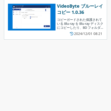
どの指定したサイズに圧縮する
3.変換
VideoByte ブルーレイ
ことができます。
コピー 1.0.36
「
変換
」では、動画ファイルをほかの形式に変換できます。
コピーガードされた保護されて
いる Blu-ray を Blu-ray ディスク
にコピーしたり、BD フォルダ
や ISO イメージファイルにコピ
2024/12/01 08:21
ー／バックアップすることがで
きる、Windows 向けの Blu-ray
コピーソフト。
4.作成