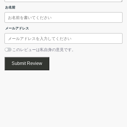
お名前
DVD / Blu-ray を MKV または MP4 動画フ
リッピング
ァイルに変換
動画ファイルをMKV または MP4 動画ファ
メールアドレス
変換
イルに変換
保護されている DVD / Blu-ray を別のディスクにコピーで
このレビューは私自身の意見です。
きます
Submit Review
基本的な使い方
DVDFab HD Decrypter は、DVD / Blu-ray を別のディスクにコピ