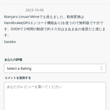
DVDFab HD Decrypter は、「DVDFab」のフリー版であり、DVD
2023-10-06
コピー、DVDリッピング、Blu-ray コピー、Blu-ray リッピングと
DVD Shrink
Manjaro LinuxのWineでも使えました。動画変換は
動画変換の一部の機能を含めています。最強の無料 DVD Ｄ
Handbrake(GPUエンコード機能あり)を使うので無料版で十分で
ecrypter と Blu-ray Decrypter として、1 年以上前に発売された
す。DVD9で２時間の動画で約３０分はまあまあの速度だと感じま
DVD（アダルトDVDとvts保護されたDVDを除く）、Blu-ray、テ
dvdfab13_x64_13065.exe
windows (64 bit)
す。
レビ番組を録画した Blu-ray（BDAV）などをコピーしたり、MKV
Sasebo
やMP4 動画にリッピングしたりすることができます。また動画変
dvdfab12_12115.exe
windows (32 bit)
換のフリーソフトとしては、H.265/4K ビデオ以外のあらゆる動画
を無劣化のMKV動画、MP4動画に変換できます。
あなたの評価
dvdfab13_13063.dmg
mac (x64)
DVDFab HD Decrypter の機能
DVDFab HD Decrypter で利用できる主な機能です。
コメントを追加する
dvdfab13_for_m1_13063.dmg
mac (arm64)
機能
概要
インストールが完了しました。「
今すぐ起動
」をクリックす
るとアプリケーションが起動します。
・DVD / Blu-ray をディスクにコピー（フ
リンクエラーを報告する
コピー
ルディスクまたはメインムービー）
・DVD / ブルーレイ変換