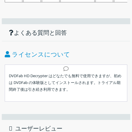
機能
ダウンロード
仕様
画像
フリーの DVD / Blu-ray コピー、リッピン
グソフト
使い方
DVD / Blu-ray をディスクにコピー
よくある質問と回答
価格：
無料
DVD / Blu-ray をハードドライブにコピー
DVD を Blu-ray に変換
ライセンス：
フリーウェア
ライセンスについて
Blu-ray を DVD に変換
動作環境：
Windows 7｜8｜8.1｜10・Mac
DVD / Blu-ray を MP4 / MKV ビデオに変換
インストール方法
動画ファイルを MP4 / MKV ビデオに変換
メーカー：
DVDFab Software
DVDFab HD Decrypter はどなたでも無料で使用できますが、初め
は DVDFab の体験版としてインストールされます。トライアル期
DVD Decrypter
使用言語：
日本語
フリーの DVD / Blu-ray コピー／リッピングソフト。保護されて
間終了後は引き続き利用できます。
1.インストール
いる DVD / Blu-ray をコピーして別のディスクにコピーしたり、
最終更新日：
6日前 (2026/07/31)
ダウンロードしたインストーラを実行すると、インストール画面
DVD / Blu-ray を高品質の MP4 または MKV 動画に変換すること
が開きます。
ができます。
ダウンロード数：
12126
放置してしばらく待つか、「クイックインストール」をクリ
DVDFab HD Decrypter の概要
ユーザーレビュー
ックするとインストールが開始します。