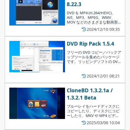
8.22.3
2.リッピング
DVD を MP4 (H.264/HEVC)、
AVI、MP3、MPEG、WMV、
「
リッピング
」では、DVD / Blu-ray をビデオファイルに変
MOV などのさまざまな動画形
DVDFab HD Decrypter では、DVD / Blu-ray を別のディスクにコ
換できます。
式に変換できる、Windows およ
2024/12/10 09:35
ピーするだけでなく、DVD / Blu-ray を PC や携帯機器で再生でき
び macOS 向けの DVD リッピン
グソフト。
る MKV / MP4 ビデオファイルに変換することもできます。
DVD Rip Pack 1.5.4
また、一般的なビデオファイルを MKV / MP4 ビデオファイルに変
フリーの DVD コピー／バックア
ップツールを集めたパッケージ
換する動画変換の機能も備えています（一部の動画変換機能は体
です。リッピングソフトの DVD
験版終了後に利用できなくなります）。
Decrypter や DVD Shrink、ISO
作成ツールの ImgTool Classic、
VOB ファイル編集ツール などが
2024/12/01 08:21
無料で使える DVD コピー／リッピングソフト
含まれています。
CloneBD 1.3.2.1a /
DVDFab HD Decrypter は、保護されている DVD / Blu-ray に対応
1.3.2.1 Beta
しているコピー／リッピングソフトです。初めは DVDFab の体験
版としてインストールされます。トライアル期間終了後は引き続
ブルーレイをハードディスクに
コピーしたり、ディスクにコピ
き無料で利用できます。
ーしたり、MKV や MP4 ビデオ
に変換することができるブルー
2025/03/06 10:04
レイコピー／変換ソフト。1：1
のコピーだけでなく、BD-25 な