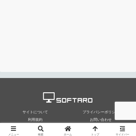
「
作成
」では、動画ファイルから DVD を作成できます。
サイトについて
プライバシーポリシー
・DVD 作成の機能は体験版または有償版で利用できる機能で
利用規約
お問い合わせ
す。
© 2018-2026 ダウンロードと使い方 | ソフタロウ.
メニュー
検索
ホーム
トップ
サイドバー