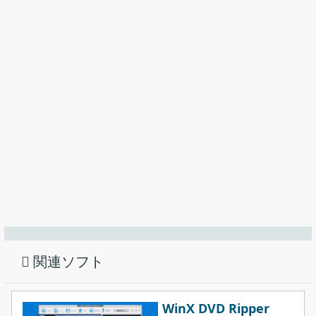
ーしたり、動画ファイルに変換したい場合に役に立つ DVD コピー
1.コピー
／リッピングソフトです。
「
コピー
」では、DVD / Blu-ray のコピー／バックアップが
DVD保護（CSS、RC、RCE、APS、UOP、Sony ARccOS）と Blu-
できます。
ray 保護の一部を削除することができるので、暗号化されている
DVD / Blu-ray をコピーすることができます。
DVD / Blu-ray をコピーする際は、ディスク全体、本編のみ、或い
は複数のタイトル、複数のチャプターを抽出してコピーすること
ができます。
DVD / Blu-ray を MKV / MP4 ビデオにリッピング
関連ソフト
WinX DVD Ripper