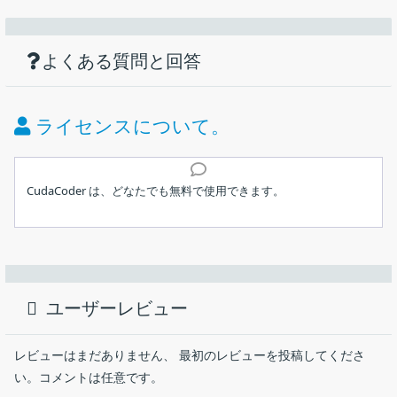
機能
ダウンロード
仕様
画像
NVIDIA ハードウェアエンコーダー NVEnC
の GUI
使い方
NVEncの GUI として機能します
よくある質問と回答
価格：
無料
ライセンス：
フリーウェア
ライセンスについて。
動作環境：
Windows 7｜8｜8.1｜10｜11
インストール
メーカー：
CudaCoder
CudaCoder は、どなたでも無料で使用できます。
ユーザーインターフェース
使用言語：
英語
1.インストール方法
NVIDIA の ハードウェアエンコーダー (NVENC) を使用してメディ
アファイルをエンコードするために使用されるコマンド ラインツ
最終更新日：
3年前 (2023/02/19)
CudaCoder はインストール不要で使用できます。
ールである NVEncC の Windows GUI アプリケーション。
ユーザーレビュー
ダウンロード数：
1171
ダウンロードした ZIP ファイルを解凍し、
CudaCoder の概要
「
CudaCoder.exe
」ファイルを実行するとアプリケーション
を起動できます。
レビューはまだありません、 最初のレビューを投稿してくださ
CudaCoder は、NVIDIA の ハードウェアエンコーダー (NVENC)
い。コメントは任意です。
の GUI です。