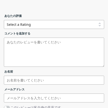
ファイルの追加
CudaCoder の機能
あなたの評価
CudaCoder の主な機能です。
CudaCoder_1.26_Win32.zip
32 bit
機能
概要
コメントを追加する
CudaCoder_1.26_x64.zip
64 bit
メイン機
NVEnC の GUI
能
・NVIDIA の ハードウェアエンコーダー
リンクエラーを報告する
機能詳細
(NVENC) の GUI
ビデオエンコードの設定
基本的な使い方
お名前
NVIDIA HW エンコーダー NVEnC の GUI です
1. 基本的な使い方
メールアドレス
「
FIile
」＞「
Add file
」または「
Add folder
」からエンコー
ドするビデオファイルを追加します。
このレビューは私自身の意見です。