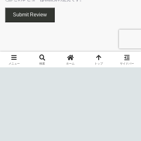
オーディオエンコーダーの設定
Submit Review
CudaCoder は、NVIDIA の ハードウェアエンコーダー (NVENC)
を使用してメディアファイルをエンコードするために使用される
コマンド ラインツールである NVEncC の Windows GUI アプリケ
ーションです。
メニュー
検索
ホーム
トップ
サイドバー
CudaCoder を使用すると、驚異的な速度でビデオを処理できるよ
うになり、従来の方法と比較してエンコード時間を最大 10 倍短縮
できます。
H.264 または HEVC ビデオに対応しています