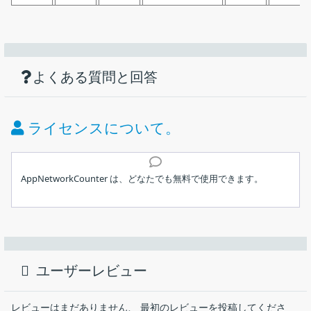
機能
ダウンロード
仕様
画像
すべてのアプリのネットワークトラフィッ
クを監視するツール
使い方
アプリケーションごとの送受信バイト数／パケット数を表示
よくある質問と回答
価格：
無料
検索
クイックフィルタ
ライセンス：
フリーウェア
ライセンスについて。
HTML レポートの表示
動作環境：
Windows XP｜Vista｜7｜8｜8.1｜10｜11
表示されている内容をテキストファイル（TXT、JSON、
インストール
CSV、HTML、XML）に保存
メーカー：
Nir Sofer
AppNetworkCounter は、どなたでも無料で使用できます。
表示されている内容をクリップボードにコピー
メイン画面
使用言語：
英語
1.インストール方法
すべてのアプリケーションの TCP / UDP 送受信バイト数／パケッ
ト数を表示する Windows 向けのネットワークツール。それぞれ
最終更新日：
2か月前 (2026/06/03)
AppNetworkCounter は、インストール不要で使用できます。
のアプリのネットワークトラフィックを監視して詳細情報を表示
ユーザーレビュー
し、データをテキストファイルに保存することができます。
ダウンロード数：
1903
ダウンロードした ZIP ファイルを解凍し、
「
AppNetworkCounter.exe
」ファイルを実行するとアプリ
AppNetworkCounter の概要
ケーションを使用できます。
レビューはまだありません、 最初のレビューを投稿してくださ