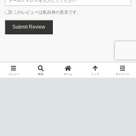
されます。
数、最大受信速度、最大送信速度、活動開始日
このレビューは私自身の意見です。
時、活動終了日時、製品名、製品バージョン、
会社名、サービス名 を表示
「File」メニュー
Submit Review
オプショ
情報をコピー／テキストファイルに保存
ン機能
アプリケーションのネットワーク送受信量を監視します
メニュー
検索
ホーム
トップ
サイドバー
「View」メニュー
・
Application Name
：アプリケーション名
・
Application Path
：パプリケーションの場所（パス）
・
Received Bytes
：受信バイト数
・
Sent Bytes
：送信バイト数
AppNetworkCounter は、すべてのアプリケーションのネットワ
・
Receive Speed
：受信速度