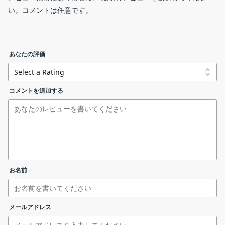
い。コメントは任意です。
AppNetworkCounter は、システム上のすべてのアプリケーショ
ンによって送受信された TCP/UDP バイトとパケットの数をカウン
メイン画面（スクロール）
トして表示する Windows 用のシンプルなツールです。
あなたの評価
AppNetworkCounter の機能
appnetworkcounter.zip
32 bit
AppNetworkCounter の主な機能です。
コメントを追加する
appnetworkcounter-x64.zip
64 bit
基本的な使い方
機能
概要
メイン機
アプリケーションごとの送受信バイト数／パケ
リンクエラーを報告する
能
ット数を表示
右クリックメニュー
1.送受信されたバイト数やパケット数をカウントする
アプリケーション名、パプリケーションの場所
（パス）、受信バイト数、送信バイト数、受信
お名前
AppNetworkCounter を起動すると、アプリケーションごとの、
速度、送信速度、受信パケット数、送信パケッ
送受信された TCP/UDP バイトとパケットの数などがカウントされ
ト数、IPv4 の受信バイト数、IPv4 の送信バイト
ます。
メールアドレス
機能詳細
数、IPv6 の受信バイト数、IPv6 の送信バイト
列にはそれぞれのアプリケーションに関する詳細情報が表示
数、受信＋送信バイト数、受信＋送信パケット