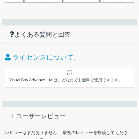
機能
ダウンロード
仕様
画像
シンプルで使いやすいゲームボーイ系エミ
ュレータ
使い方
ゲームボーイ、ゲームボーイカラー、ゲームボーイアドバン
よくある質問と回答
価格：
無料
スのエミュレータ
ライセンス：
フリーウェア
ライセンスについて。
動作環境：
Windows 7｜8｜8.1｜10｜11・Mac・Linux
インストール
メーカー：
VisualBoyAdvance – M
Visual Boy Advance – M は、どなたでも無料で使用できます。
ユーザーインターフェース
使用言語：
英語ほかマルチ言語
Windows および macOS、Linux で使用できる、ゲームボーイ、
1.インストール方法（Windows）
ゲームボーイカラー、ゲームボーイアドバンスのゲームエミュレ
最終更新日：
9か月前 (2025/10/26)
Visual Boy Advance – M は、インストール不要で使用できるポー
ータ。優秀な再現度と軽快な動作でゲームボーイのゲームを楽し
ユーザーレビュー
タブルアプリケーションです。
むことができます。
ダウンロード数：
7472
ダウンロードした Zip ファイルを解凍し、
Visual Boy Advance – M の概要
レビューはまだありません、 最初のレビューを投稿してくださ
「visualboyadvance-m.exe」ファイルを実行します。