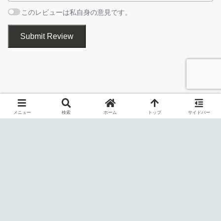
このレビューは私自身の意見です。
translations.zip
translations
ゲーム画面
Submit Review
Snap Store からダウンロード
Visual Boy Advance – M は、Windows および macOS、Linux で
使用できる、クロスプラットフォームのゲームボーイ、ゲームボ
リンクエラーを報告する
ーイカラー、ゲームボーイアドバンスのゲームエミュレータで
す。
メニュー
検索
ホーム
トップ
サイドバー
優秀な再現度と軽快な動作でゲームボーイのゲームを楽しむこと
基本的な使い方
ができます。ユーザーインターフェースは日本語化することがで
きますが、現在翻訳は十分ではありません。
1. 基本的な使い方
基本的な機能が搭載されています
「
File
」メニューから、ROM を開くことができます。