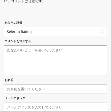
い。コメントは任意です。
Visual Boy Advance – M は、ゲームボーイ、ゲームボーイカラ
ー、ゲームボーイアドバンスのエミュレータです。
「File」メニュー
Visual Boy Advance – M の機能
あなたの評価
言語を変更する
visualboyadvance-m-Win-x86_32.zip
windows (32-bit)
Visual Boy Advance – M で利用できる主な機能の一覧です。
コメントを追加する
機能
概要
visualboyadvance-m-Win-x86_64.zip
windows (64-bit)
1. 言語を変更する
メイン機能
ゲームエミュレータ
「translations.zip」ファイルをダウンロードして解凍しま
・ゲームボーイ、ゲームボーイカラー、ゲー
visualboyadvance-m-Win-
windows (arm64)
す。
機能詳細
ムボーイアドバンスのエミュレータ
ARM64.zip
対応する言語ファイル（日本語の場合は「ja_JP」フォルダ）
コントローラーの設定
を「visualboyadvance-m.exe」ファイルと同じ場所に配置
お名前
ゲームボーイのゲームエミュレータ
します。
visualboyadvance-m-Mac-x86_64.zip
mac (x64)
Visual Boy Advance – M を起動すると、対応する言語で表
示されます。
メールアドレス
visualboyadvance-m-Mac-ARM64.zip
mac (amd64)