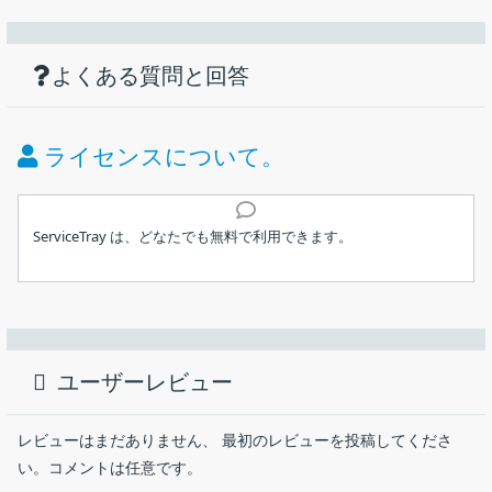
機能
ダウンロード
仕様
画像
トレイアイコンからサービスを監視し、開
始・停止・再起動を実行
使い方
Windowsタスクバー（システムトレイ）から Windows サー
よくある質問と回答
価格：
無料
ビスを簡単に開始／停止／再起動します
トレイアイコンで、サービスが実行されているかどうかを知
ライセンス：
フリーウェア
ライセンスについて。
ることができます
動作環境：
Windows 8｜8.1｜10・Server 2012｜2016｜2019
サービスが予期せず停止または開始したときに警告／通知を
インストール
発します
メーカー：
Core Technologies Consulting
ServiceTray は、どなたでも無料で利用できます。
セッション 0 に切り替えて、インタラクティブサービスから
GUI を表示します
使用言語：
英語
トレイアイコンから Windows サービスを監視し、ワンクリック
1.インストール方法
でサービスを開始／停止／再起動することができる Windows 向
最終更新日：
12か月前 (2025/08/22)
インストーラーを実行するとセットアップウィザードが開始
けのフリーソフト。特定のサービスの開始や停止をよく行う場合
します。［
Next
］をクリックします。
に役に立ちます。
ユーザーレビュー
ダウンロード数：
556
ServiceTray の概要
レビューはまだありません、 最初のレビューを投稿してくださ
い。コメントは任意です。
ServiceTray は、トレイアイコンから Windows サービスをかんた