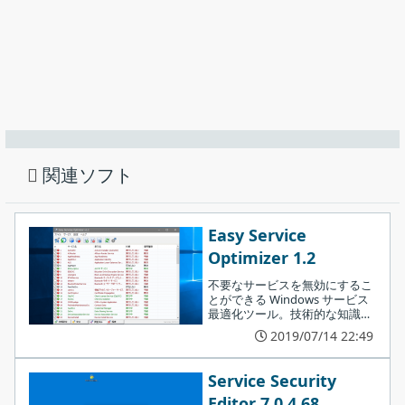
ServiceTray は、特定のサービスを監視して操作する必要がある場
合に役に立つアプリケーションです。
関連ソフト
Easy Service
Optimizer 1.2
不要なサービスを無効にするこ
インストールの準備ができました。［
Install
］をクリックし
とができる Windows サービス
てインストールを開始します。
最適化ツール。技術的な知識は
不要で簡単にサービスの設定を
2019/07/14 22:49
最適化し、PC のパフォーマンス
を向上させることができます、
特にシステムリソースが少ない
Service Security
PC で効果があります。
Editor 7.0.4.68