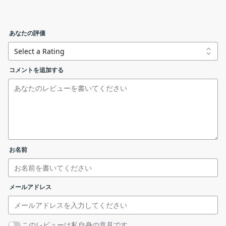
んに監視および制御できるツールです。数回クリックするだけ
で、Windows サービスをかんたんに開始、停止、または再起動で
きます。
あなたの評価
ServiceTray_Installer.exe
ServiceTray の機能
コメントを追加する
ServiceTray の主な機能です。
リンクエラーを報告する
機能
概要
メイン機
Windows サービスを監視／制御
能
・サービスの開始／停止／再起動
お名前
インストール先を指定します。変更しない場合はこのまま
・セッション 0 に切り替え
機能詳細
［
Next
］をクリックします。
・デスクトップまたはスタートアップにショー
トカットアイコンを作成
メールアドレス
トレイアイコンからサービスを監視または制御できます
このレビューは私自身の意見です。