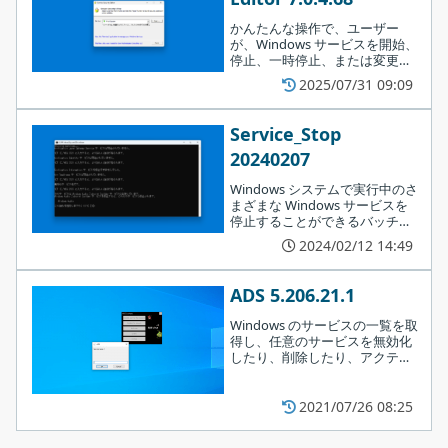
かんたんな操作で、ユーザー
が、Windows サービスを開始、
停止、一時停止、または変更す
る権限を許可（または拒否）で
2025/07/31 09:09
きるアプリケーション。
Service_Stop
20240207
Windows システムで実行中のさ
まざまな Windows サービスを
停止することができるバッチス
クリプトファイル。不要なサー
2024/02/12 14:49
ビスを停止させることで、シス
テムをリソースを解放し、シス
テムのパフォーマンスを向上さ
ADS 5.206.21.1
せます。
Windows のサービスの一覧を取
インストールが完了しました。［
Finish
］をクリックしてセ
得し、任意のサービスを無効化
ットアップウィザードを閉じます。
したり、削除したり、アクティ
ブ化することができるシンプル
なツール。マルウェアや問題の
あるサービス、不要なサービス
2021/07/26 08:25
を無効にしたい場合に役に立ち
ます。