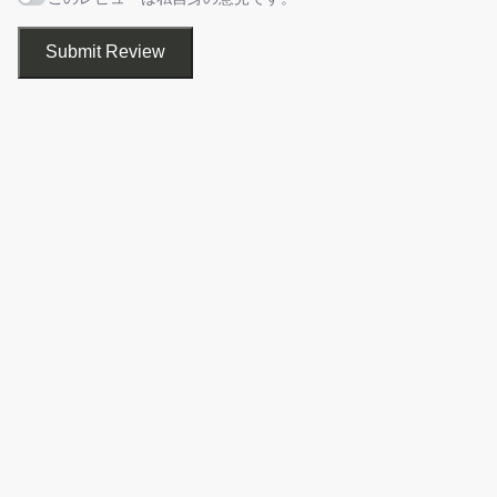
Submit Review
ServiceTray は、特定のサービスが開始されているかを監視した
り、サービスを頻繁に開始または停止するような場合に役に立つ
アプリケーションです。
Windows のトレイアイコンからサービスを開始、停止、再起動で
スタートメニューに作成するショートカットの指定です。変
きるので、サービスの管理画面（services.msc）を開くことな
更しない場合はこのまま［
Next
］をクリックします。
く、サービスを制御することができます。
サービス監視／制御ツール