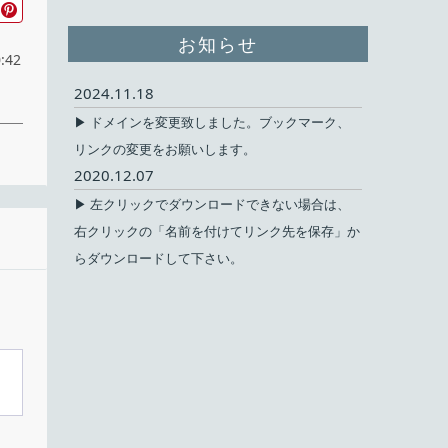
お知らせ
:42
2024.11.18
▶ ドメインを変更致しました。ブックマーク、
リンクの変更をお願いします。
ト
2020.12.07
▶ 左クリックでダウンロードできない場合は、
右クリックの「名前を付けてリンク先を保存」か
無料
らダウンロードして下さい。
で
ェア
目
ux
ine
がイ
英語