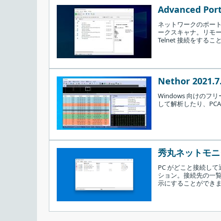
Advanced Port
ネットワークのポート
ークスキャナ。リモート
Telnet 接続をする
Nethor 2021.7
Windows 向け
インストールが完了しました。［
Finish
］を
して解析したり、PCA
秀丸ネットモニタ
PC がどこと接続して
ション。接続先の一
示にすることができ