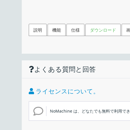
説明
機能
仕様
ダウンロード
機能
ダウンロード
使い方
仕様
画像
ほかの PC にリモート接続
よくある質問と回答
任意のデスクトップに移動します：
価格：
デスクトップから NoMachine 対応のコン
ライセンス：
最速のリモートデスクトップです。数回クリ
ライセンスについて。
インストール
の前にあるかのように作業を開始できます。
動作環境：
任意のコンテンツを操作します：
NoMachine は、どなたでも無料で利用で
メーカー：
Windows と Linux、Mac で使用できるフリー
NoMachine を使用するにはローカル側とリモ
制限を感じず、リモート PC からライブオ
使用言語：
ンストールされているコンピュータにログインし、