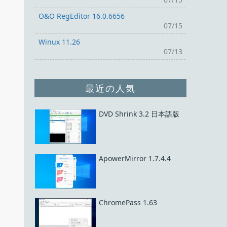
O&O RegEditor 16.0.6656
07/15
Winux 11.26
07/13
最近の人気
DVD Shrink 3.2 日本語版
ApowerMirror 1.7.4.4
ChromePass 1.63