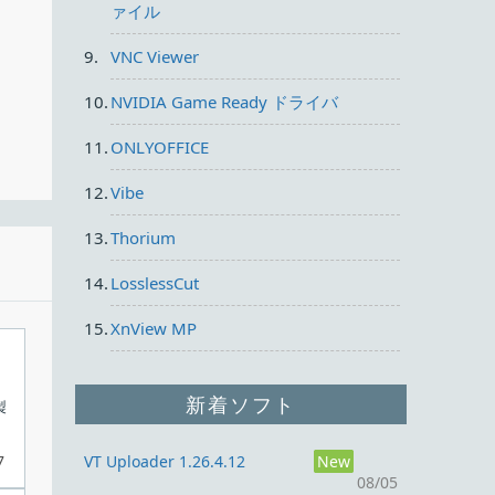
ァイル
VNC Viewer
NVIDIA Game Ready ドライバ
ONLYOFFICE
Vibe
Thorium
LosslessCut
XnView MP
新着ソフト
製
7
VT Uploader 1.26.4.12
New
08/05