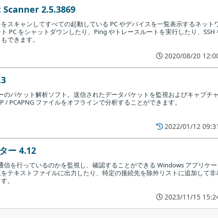
 Scanner 2.5.3869
をスキャンしてすべての起動している PC やデバイスを一覧表示するネット
 PC をシャットダウンしたり、Ping やトレースルートを実行したり、SSH 
こともできます。
2020/08/20 12:0
.3
のフリーのパケット解析ソフト。送信されたデータパケットを監視およびキャプチ
クリックしてセットアップウィザードを閉じます。
P / PCAPNG ファイルをオフラインで分析することができます。
2022/01/12 09:3
ー 4.12
通信を行っているのかを監視し、確認することができる Windows アプリケー
覧をテキストファイルに出力したり、特定の接続先を除外リストに追加して非
ます。
2023/11/15 15:2