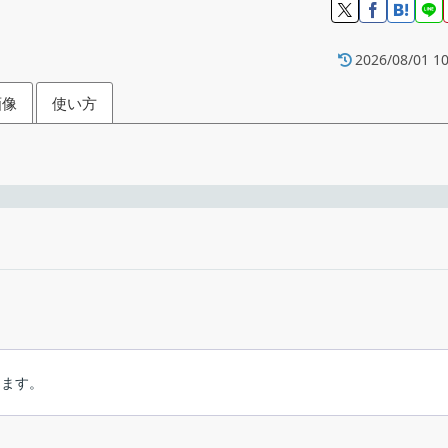
2026/08/01 10
画像
使い方
することができるリモートデスクトップソフ
ピューターに光速で移動します。NoMachine は、これまでに試した中
フリーウ
ックするだけで、世界中のどのコンピューターにもアクセスでき、
Windows Vista｜7｜8｜8.1｜10・Mac・Lin
きます。
NoMach
のリモートデスクトップソフト。数回クリックするだけで NoMachine 
ート側の両方にインストールが必要になります。
ーディオとビデオをお楽しみください。どこにいてもDVD、テレビ、
ファイルにアクセスすることができます。