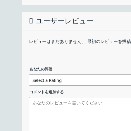
Hulu、YouTube のビデオを見ること
1.インストール方法
最終更新日：
ストであろうとエンジニアであろうと、お気
NoMachine の概要
インストーラを実行するとセットアップウィ
ユーザーレビュー
ダウンロード数：
働いている他の人と会う：
NoMachine は、高速で使いやすいリモートデ
nomachine-personal-ed…ion_10.0.57_2_x6
きます。
デスクトップはあなたが働く場所です。他の
レビューはまだありません、 最初のレビューを投
トで友達に共同作業をさせ、必要なファイル
NoMachine の機能
nomachine-personal-ed…ion_10.0.57_2_x8
す。すべて安全に、あなたの管理下にありま
NoMachine の主な機能と概要です。
任意のデバイスを使用します：
nomachine-personal-edition_10.0.57_2.d
あなたの評価
機能
フォルダ、ドライブ、デバイスは、マシン間
ーカルプリンターに印刷します。またはその
メイン機能
リモートデスクトップ接
公式サイト からダウンロード
コメントを追加する
ンドライブ、スキャナー、およびすべてのデ
リモートデスクトップの
す。
オプション機能
音声のオン／オフ
マイクのオン／オフ
あなたがしたことを記録します：
オンザフライで行うことのビデオを作成しま
数秒でリモートコンピュータにアクセスで