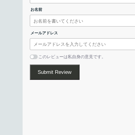
して後で再生します。そこにたどり着く方法
お名前
NoMachine は、コンピュータにリモート接続し
ョンを行います。または、クリックするだけ
クセスする必要がある場合に役に立つ、信頼性が高
ェアす。
ライセンスが表示されます。「
I accept the
メールアドレス
リモート PC が目の前にあるかのようにデスクト
して、お気に入りのオーディオや動画ファイルを楽し
このレビューは私自身の意見です。
視聴したりすることができます。
Submit Review
使いやすい リモートデスクトップソフト
NoMachine は、安全な環境を使用してファイ
中のドキュメントで共同作業したりする場合に役に