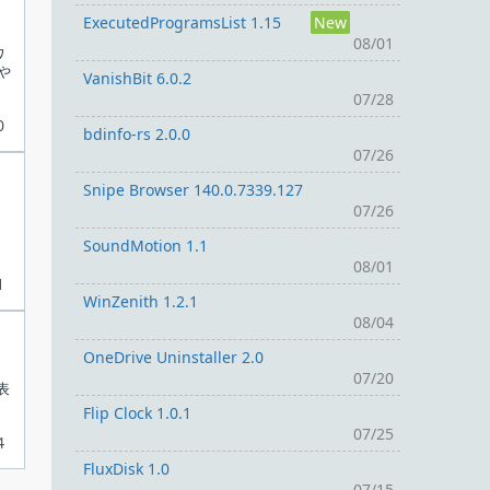
ExecutedProgramsList 1.15
New
08/01
ワ
や
VanishBit 6.0.2
07/28
0
bdinfo-rs 2.0.0
07/26
Snipe Browser 140.0.7339.127
07/26
ャ
SoundMotion 1.1
08/01
1
WinZenith 1.2.1
08/04
OneDrive Uninstaller 2.0
07/20
表
Flip Clock 1.0.1
07/25
4
FluxDisk 1.0
07/15