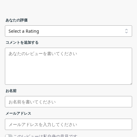
カラムの選択
LANIPScanner は、現在ネットワークに接続されているすべての
コンピューターとデバイスのリストを表示する Windows ツール
あなたの評価
です。
lanipscanner.zip
LANIPScanner の機能
コメントを追加する
リンクエラーを報告する
LANIPScanner の主な機能です。
基本的な使い方
機能
概要
右クリックメニュー
メイン機
ネットワークスキャナ
1. 基本的な使い方
能
お名前
ツールバーの「▶」ボタンをクリックすると、スキャンが開
・現在ネットワークに接続されているすべての
コンピューターとデバイスのリストを表示する
始します。
メールアドレス
・HTML レポートの表示
スキャンが完了すると、現在ネットワークに接続されている
機能詳細
・表示されている内容をテキストファイル
すべてのコンピューターとデバイスのリストが表示されま
（TXT、JSON、HTML、XML、CSV）に保存
す。
このレビューは私自身の意見です。
・表示されている内容をクリップボードにコピ