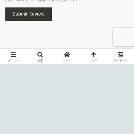
ー
「View」メニュー
Submit Review
ネットワークをスキャンし、デバイスのリストを表示しま
す
メニュー
検索
ホーム
トップ
サイドバー
・
IP Address
：デバイスの IP アドレス。
・
MAC Address
：デバイスの MAC アドレス。
LANIPScanner は、現在ネットワークに接続されているすべての
・
MAC Address Company
：MAC アドレスに基づいて、デ
コンピューターとデバイスのリストを表示する Windows 用のシ
バイスまたはデバイスのネットワーク アダプタを製造した会
ンプルなツールです。
社。
・
Name
：デバイスの名前。
LANIPScanner を使用すると、コンピューターまたはデバイスに