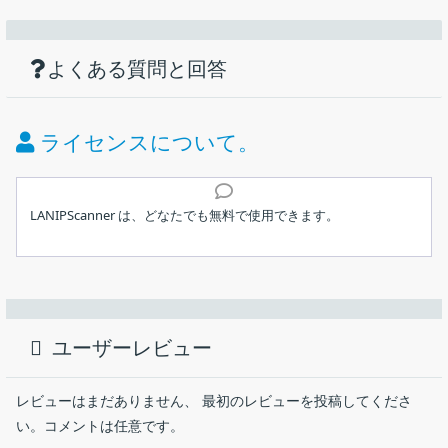
機能
ダウンロード
仕様
画像
ネットワークに接続されているすべてのコ
ンピューターとデバイスのリストを表示する
使い方
現在ネットワークに接続されているすべてのコンピューター
ツール
よくある質問と回答
価格：
無料
とデバイスのリストを表示する
HTML レポートの表示
ライセンス：
フリーウェア
ライセンスについて。
表示されている内容をテキストファイル（TXT、JSON、
動作環境：
Windows XP｜Vista｜7｜8｜8.1｜10｜11
HTML、XML、CSV）に保存
インストール
表示されている内容をクリップボードにコピー
メーカー：
Nir Sofer
LANIPScanner は、どなたでも無料で使用できます。
ユーザーインターフェース
使用言語：
英語
1.インストール方法
現在ネットワークに接続されているすべてのコンピューターとデ
最終更新日：
2か月前 (2026/05/28)
LANIPScanner は、インストール不要で使用できます。
バイスのリストを表示する Windows 用のシンプルなツール。IP
ユーザーレビュー
アドレス、MACアドレス、デバイス名、ワークグループ、デバイ
ダウンロード数：
408
ダウンロードした ZIP ファイルを解凍し、
ス文字列、プロトコルリスト、ping 時間などの詳細情報を確認で
「
LANIPScanner.exe
」ファイルを実行するとアプリケーシ
きます。
ョンを使用できます。
レビューはまだありません、 最初のレビューを投稿してくださ
い。コメントは任意です。
LANIPScanner の概要