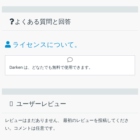
機能
ダウンロード
仕様
画像
PC の画面をかんたんに暗くすることができ
る便利なアプリ
使い方
画面を暗くします。
よくある質問と回答
価格：
無料
画面の不透明度を調整することができます。
ライセンス：
フリーウェア
ライセンスについて。
動作環境：
Windows 10｜11
インストール
メーカー：
Quill
Darken は、どなたでも無料で使用できます。
実行ファイル
使用言語：
英語
画面全体を暗くし、暗さ（不透明度）を調整することができるシ
1.インストール方法
ンプルな Windows アプリケーション。画面の明るさを下げるこ
最終更新日：
2年前 (2024/07/12)
Darken は、インストール不要で使用できます。
とで、目の疲れやその他の不快感を軽減し、より快適な心地よい
ユーザーレビュー
環境を作り出します。
ダウンロード数：
500
ダウンロードした Zip ファイルを解凍し、「
Darken.exe
」
ファイルを実行します。
Darken の概要
レビューはまだありません、 最初のレビューを投稿してくださ
い。コメントは任意です。
Darken は、画面を暗くするシンプルな Windows C# アプリケー