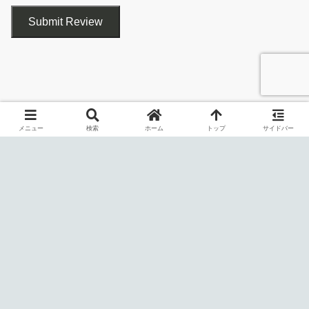
Submit Review
Darken は、画面全体を暗くし、また、画面の暗さ（不透明度）を
調整することができるシンプルな Windows アプリケーションで
す。
メニュー
検索
ホーム
トップ
サイドバー
右クリックメニューから、暗さを調整することができます
Darken は、特に夜間などの周囲が暗い環境で PC にて作業する人
（「Raise Opacity」を選択すると、不透明度が高く／画面
に役に立ちます。画面全体のの明るさを下げて暗くすることで、
が暗くなります）。
目の疲れやその他の不快感を軽減し、より快適な心地よい環境を
作り出します。
使い方はかんたんです