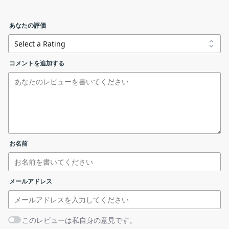
トレイアイコン
ションです。
Darken の機能
あなたの評価
Darken.v1.2.Release.zip
Darken で利用できる主な機能の一覧です。
コメントを追加する
機能
概要
リンクエラーを報告する
基本的な使い方
メイン機能
画面を暗くする
・画面を暗くします。
機能詳細
・画面の不透明度を調整することができま
右クリックメニュー
1. 基本的な使い方
す。
お名前
Darken を実行すると、システムトレイにアイコンが表示さ
画面を暗くすることができます
れます。
メールアドレス
このレビューは私自身の意見です。