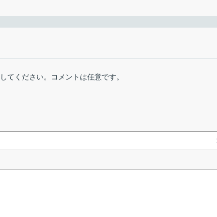
OK
］をクリックします。
1年前 (2025/07/
ログ時計です。
windows (32-bit)
19.93 MB
973 ダウンロー
稿してください。コメントは任意です。
windows (64-bit)
20.06 MB
521 ダウンロー
設定（外観）
概要
リンクエラーを報告
［
次へ
］をクリックします。
変更できます。
できます。