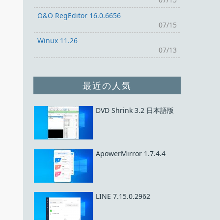
O&O RegEditor 16.0.6656
07/15
Winux 11.26
07/13
最近の人気
DVD Shrink 3.2 日本語版
ApowerMirror 1.7.4.4
LINE 7.15.0.2962