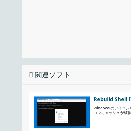
表示したり、任意のアプリケーションを実行するこ
シンプルで見やすいデスクトップアナログ
ClocX は、軽量できれいなデスクトップアナログ
ルを時計のスキンとして使用することもできます。
関連ソフト
［
完了
］をクリックしてセットアップウィザ
Rebuild Shell 
Windows のア
コンキャッシュが破