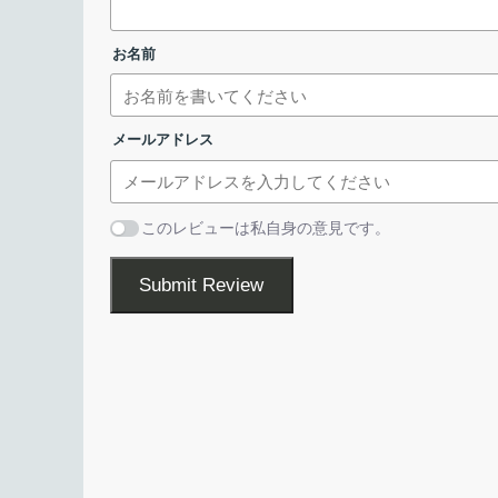
アナログ時計をデスクトップに表示します
お名前
ClocX は、デスクトップに見やすいアナログ時計
Windows 向けのフリーのアナログ時計アプリです
ClocX を使用すると、デスクトップの好きな場所
メールアドレス
時計でかんたんに時間を把握することができます。時
種類のスキンから選択することができるので、好み
スクトップに配置できます。
このレビューは私自身の意見です。
複数のアラームを設定できます
Submit Review
インストール先を確認して［
インストール
］
ClocX では、時計またはマウスオーバー時の透明
で、アプリを Windows の起動時に起動したり、
示することもできます。
ClocX のアラーム機能では、複数のアラームを設
アラームの時間にサウンドを鳴らしたり、ポップア