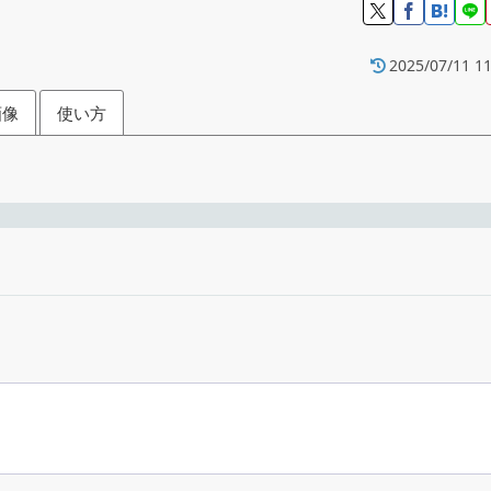
2025/07/11 11
画像
使い方
 のデスクトップに表示するアプリ
フリーウ
Windows 7｜8｜8.1｜10｜
。
Bohdan Ry
indows 向けのフリーのアナログ時計アプリ。かんたんに時間を
右クリックメニュー
日本語ほかマルチ
す。