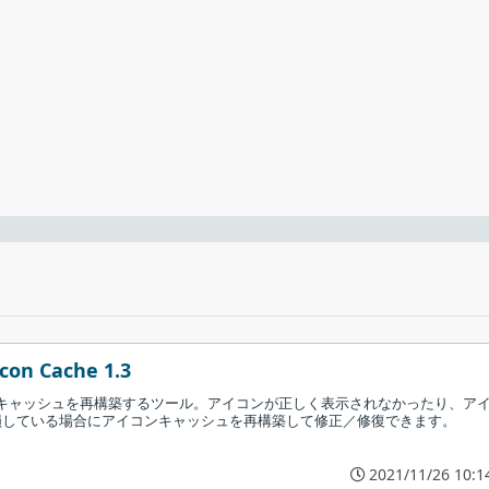
とができます。
時計
時計アプリケーションです。任意のビットマップまたは PNG 画像フ
ードを閉じます。
Icon Cache 1.3
イコンキャッシュを再構築するツール。アイコンが正しく表示されなかったり、ア
損している場合にアイコンキャッシュを再構築して修正／修復できます。
2021/11/26 10:1