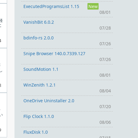
ExecutedProgramsList 1.15
New
08/01
軽
VanishBit 6.0.2
に
07/28
bdinfo-rs 2.0.0
4
07/26
Snipe Browser 140.0.7339.127
07/26
存
SoundMotion 1.1
し
08/01
WinZenith 1.2.1
8
08/04
OneDrive Uninstaller 2.0
07/20
シ
い
Flip Clock 1.1.0
08/06
9
FluxDisk 1.0
07/15