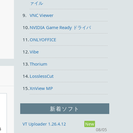
ァイル
VNC Viewer
NVIDIA Game Ready ドライバ
ァイ
ONLYOFFICE
Vibe
Thorium
LosslessCut
XnView MP
新着ソフト
イ
VT Uploader 1.26.4.12
New
4
08/05