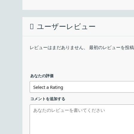
インストール時に使用する言語を選択して［
最終更新日：
ClocX の概要
ダウンロード数：
ユーザーレビュー
ClocX は、Windows デスクトップ用の無料アナ
ClocX160.exe
ClocX の機能
レビューはまだありません、 最初のレビューを投
ClocX160_x64.exe
ClocX の主な機能です。
設定（一般）
機能
あなたの評価
インストールするコンポーネントを選択して
メイン機能
デスクトップ時計アプリ
・豊富なスキンで外観を
コメントを追加する
・複数のアラームを設定
機能詳細
・外観の設定。
・タイムゾーンの設定。