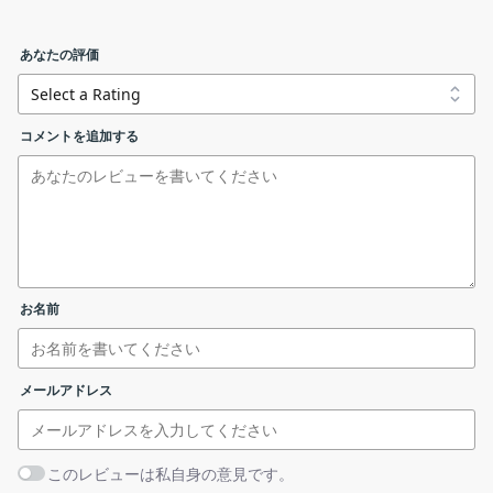
プログラムです。広告のほかに、ユーザーのアクティビティを追
オプション画面
跡するトラッカーやマルウェアもブロックし、セキュリティーと
あなたの評価
パフォーマンスを向上させます。
chrome ウェブストア からインストール
Adblock Plus の機能
コメントを追加する
「Adblock Plus」を追加しますか？と尋ねられるので［
拡張
Adblock Plus の主な機能です。
Firefox Add-Ons からインストール
機能を追加
］ボタンをクリックします。
機能
概要
Edge アドオン からインストール
対応ブラウ
Chrome、Firefox、Opera、Edge、Safari
ザ
Opera Addons からインストール
お名前
広告、トラッカー、マルウェアサイトへの接
動作
続をブロック
Mac App Store からインストール
・サイトごとにブロックの有効／無効が可能
メールアドレス
そのほかの
・ページごとにブロックの有効／無効が可能
機能
・オプションでブロックの詳細設定が可能
App Store からダウンロード
以上でインストールは完了です。
このレビューは私自身の意見です。