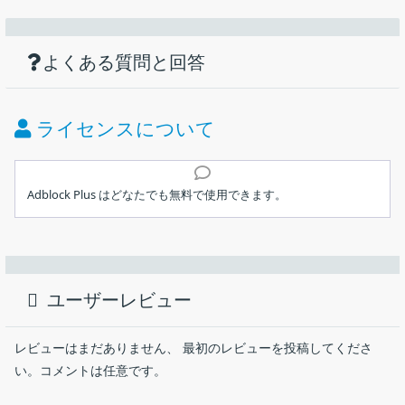
機能
ダウンロード
仕様
画像
広告、トラッカー、およびマルウェアサイ
トをブロックするブラウザアドオン
使い方
迷惑な広告をブロックし、よりクリーンで高速な Web を体
よくある質問と回答
価格：
無料
験できます
無料でオープンソースです
ライセンス：
フリーウェア
ライセンスについて
動作環境：
Windows 7｜8｜8.1｜10・Android・iOS
インストール
メーカー：
Eyeo GmbH
Adblock Plus はどなたでも無料で使用できます。
メイン画面
使用言語：
日本語ほかマルチ言語
広告やユーザーを追跡するトラッカー、マルウェアが潜んでいる
1.インストール方法（Chrome）
サイトをブロックすることができるブラウザの拡張機能（アドオ
最終更新日：
1週間前 (2026/07/30)
chrome のページを開いたら［
Chrome に追加
］ボタンをク
ン）。Chrome、Firefox、Opera、Edge、Safari ブラウザで利用
ユーザーレビュー
リックします。
できます。
ダウンロード数：
Adblock Plus の概要
レビューはまだありません、 最初のレビューを投稿してくださ
い。コメントは任意です。
Adblock Plus は、ブラウジング体験を妨げる広告をブロックする