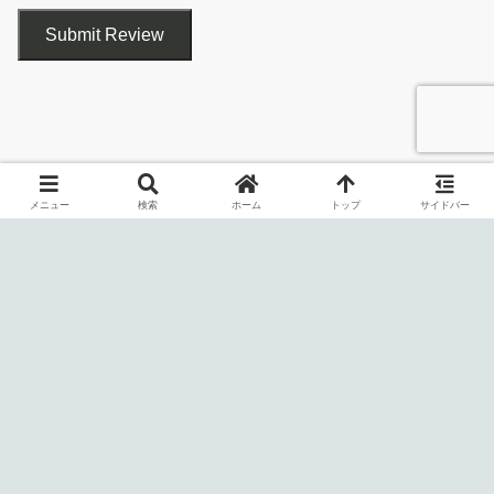
迷惑な広告／トラッカーを一括ブロック
Google Play からダウンロード
Submit Review
リンクエラーを報告する
メニュー
検索
ホーム
トップ
サイドバー
Adblock Plus は、ブラウザの拡張機能（アドオン）としてインス
基本的な使い方
トールするだけで動作する広告／追跡／マルウェアブロッカーで
す。
1. ブロックされている内容を確認する
ブラウザ上の迷惑な広告を非表示にして、ユーザーを追跡するト
ラッキングサーバーへの接続をブロックし、マルウェアに感染す
Web ページを開くと、ブロックされている要素の数が AdBlock
る可能性がある悪質なウイルスサイトへの接続もブロックするこ
Plus のアイコンに表示されます。
とができます。