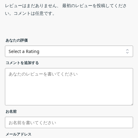
VideoSolo 動画 カット は、かんたんな操作でビデオ・オーディオ
レビューはまだありません、 最初のレビューを投稿してくださ
デモ版について：
ファイルをカットしたり、そのほかの編集を行うことができる動
い。コメントは任意です。
画編集ソフトです。
クロップ
5 分以上のファイルは 5 分まで変換、5 分以下のファイルは
半分まで変換
VideoSolo 動画 カット の機能
30 日間使用できます
video-cutter.exe
windows
あなたの評価
VideoSolo 動画 カット の主な機能です。
セットアップウィザードが開始します。［
次へ
］をクリック
機能
概要
video-cutter.dmg
mac
コメントを追加する
します。
メイン機
ビデオの編集
能
リンクエラーを報告する
・動画の回転、反転
効果
・クロップ（切り抜き）
・ビデオ＆オーディオ効果の調整（音量、輝
お名前
度、コントラスト、飽和度、色相）
機能詳細
・動画のカット（標準および高級クリップ）
・動画の強化（高解像度、輝度／コントラスト
メールアドレス
の改善、ノイズ除去、手ぶれ削減）