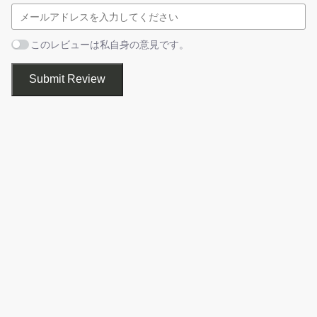
・ビデオ＆オーディオの結合
・ウォーターマークの追加
このレビューは私自身の意見です。
カット
動画のカットなどを行うことができます
Submit Review
使用許諾契約書が表示されます。「
同意する
」を選択して
［
次へ
］をクリックします。
VideoSolo 動画 カット は、動画から欲しい部分だけを切り取った
り、いらないシーンを切り捨てることができる、Windows および
Mac 向けの動画カットソフトです。
動画のカットのほかに、複数の動画をひとつに結合したり、動画