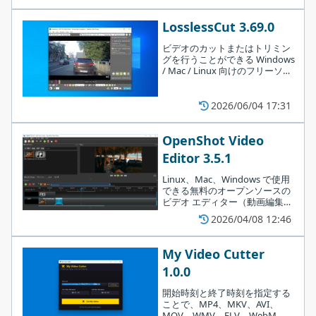
ラウンドオーディオの追加、タ
イトルの追加、視覚効果の適用
いずれの機能も使い方はかんたんで、初心者でも問題なく使用す
LosslessCut 3.69.0
などを行うことができます。
ることができます。
ビデオのカットまたはトリミン
グを行うことができる Windows
/ Mac / Linux 向けのフリーソフ
シンプルで使いやすい動画カット＆編集ソフト
ト。動画ファイルを無劣化でカ
ットして、特定の部分をすばや
VideoSolo 動画 カット は、動画のカットなどの複数の機能を備え
く切り出すことができます。
2026/06/04 17:31
追加のタスクを設定して［
次へ
］をクリックします。
たアプリケーションです。編集後の動画はMP4、AVI、MKV、
OpenShot Video
MOV などの 150 種類以上の形式に出力することが可能です。
Editor 3.5.1
Linux、Mac、Windows で使用
できる無料のオープンソースの
ビデオ エディター（動画編集ソ
フト）。使いやすいインターフ
2026/04/08 12:46
ェイスと豊富な機能を備えてお
り、素晴らしいビデオ、映画、
アニメーションを作成できま
My Video Cutter
す。
1.0.0
開始時刻と終了時刻を指定する
ことで、MP4、MKV、AVI、
MOV、WMV、FLV、WebM、