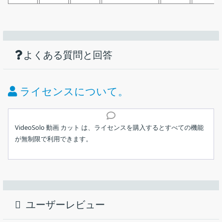
機能
ダウンロード
仕様
画像
動画のカットやクロップ、効果の調整など
を行うことができる動画カット＆編集ソフト
使い方
動画から不要な部分をカットして削除
よくある質問と回答
価格：
無料（デモ版の使用）
複数の動画を一つのビデオファイルに結合
動画画面を好きな角度で回転、反転可能
ライセンス：
デモ
ライセンスについて。
文字やアイコンを透かしとして動画に追加
動作環境：
Windows 7｜8｜8.1｜10｜11・Mac
動画の回転、反転
インストール
クロップ（切り抜き）
メーカー：
VideoSolo
VideoSolo 動画 カット は、ライセンスを購入するとすべての機能
ビデオ＆オーディオ効果の調整（音量、輝度、コントラス
が無制限で利用できます。
ホーム画面
ト、飽和度、色相）
使用言語：
日本語ほかマルチ言語
1.インストール
ビデオ・オーディオファイルのカット、結合、回転／反転、効果
動画のカット（標準および高級クリップ）
の調整、動画の強化、ウォーターマークの追加などを行うことが
最終更新日：
4年前 (2022/03/17)
動画の強化（高解像度、輝度／コントラストの改善、ノイズ
インストーラを実行したら、言語を選択して［
OK
］をクリッ
できる、Windows および Mac 向けの動画カット＆編集ソフト。
除去、手ぶれ削減）
クします。
ダウンロード数：
1050
ビデオ＆オーディオの結合
ユーザーレビュー
VideoSolo 動画 カット の概要
ウォーターマークの追加