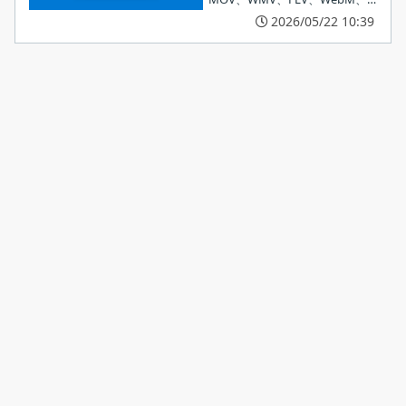
TS 形式のビデオファイルをカッ
2026/05/22 10:39
ト／トリミングできる、
Windows 向けのビデオカットツ
ール。
インストールの準備ができました。［
インストール
］をクリ
ックしてインストールを開始します。