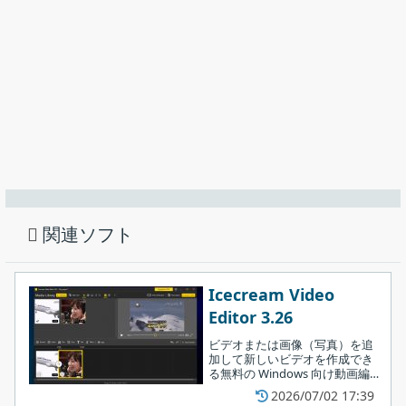
画面を回転／反転したり、動画の画面から必要な位置を切り出す
ことができるクロップ機能などを利用できます。
使い方はかんたんです
インストール先を確認して［
次へ
］をクリックします。
関連ソフト
Icecream Video
VideoSolo 動画 カット では、そのほかに、好きな文字やアイコン
Editor 3.26
を透かしとして動画の画面に追加したり、オーディオ音量、輝
ビデオまたは画像（写真）を追
度、コントラスト、飽和度、色相を自由に調整したり、解像度向
加して新しいビデオを作成でき
る無料の Windows 向け動画編
上や手ぶれ除去、ノイズ軽減などによって動画画質を増強するこ
集ソフト。ビデオのトリミン
2026/07/02 17:39
とができます。
グ、トランジションとバックグ