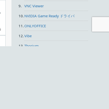
VNC Viewer
マ
NVIDIA Game Ready ドライバ
ONLYOFFICE
5
Vibe
Thorium
LosslessCut
5
XnView MP
最近の人気
の
DVD Shrink 3.2 日本語版
0