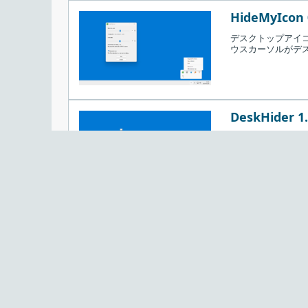
HideMyIcon 
デスクトップアイコ
ウスカーソルがデ
DeskHider 1.
デスクトップの任
ことができる便利
り替えることがで
Show Deskto
デスクトップの共通
フリーソフト。PC
を表示または非表