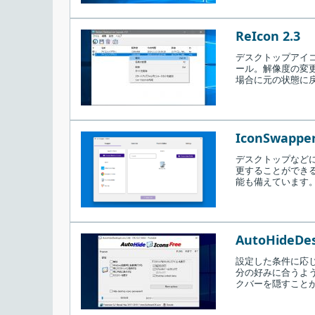
ReIcon 2.3
デスクトップアイ
ール。解像度の変
場合に元の状態に
IconSwapper
デスクトップなどに
更することができる、
能も備えています
AutoHideDes
設定した条件に応じ
分の好みに合うよ
クバーを隠すこと