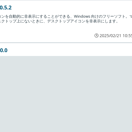
0.5.2
ンを自動的に非表示にすることができる、Windows 向けのフリーソフト。
スクトップ上にないときに、デスクトップアイコンを非表示にします。
2025/02/21 10:5
0.0
意の場所をダブルクリックするだけで、デスクトップアイコンを非表示にする
なアプリケーション。デスクトップアイコンの表示／非表示をシームレスに切
きます。
2023/11/19 11:0
p Icons 1.2
のアイコンを表示（追加）または非表示にすることができる Windows 向け
、ユーザー、ネットワーク、ごみ箱、コントロール パネル、Edge のアイコン
示にできます。
2023/03/10 11:2