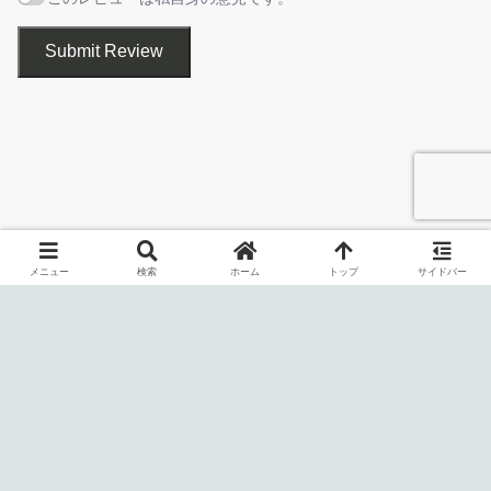
msvcp71.dll, msvcr70.dll, msvcr71.dll, msvcrt10.dll,
mswinsck.ocx, picclp32.ocx, richtx32.ocx, sysinfo.ocx,
Submit Review
1.アンインストール方法
tabctl32.ocx, Vb40032.dll, Vb40016.dll, vbrun100.dll,
vbrun200.dll,
インストールされた「Microsoft Visual C ++ 再配布可能パッ
Vbrun300.dll
ケージ」は、通常の方法でアンインストールできます。
インストールされた DLL や OCX ファイルをアンインストー
RuntimePack の機能
ルする場合は手動で削除する必要があります。
RuntimePack の主な機能です。
メニュー
検索
ホーム
トップ
サイドバー
機能
概要
メイン機
ランタイムの一括インストール
能
・Microsoft Visual C ++ 再配布可能パッケージ
機能詳細
のインストール
・DLL、OCX ファイルのインストール