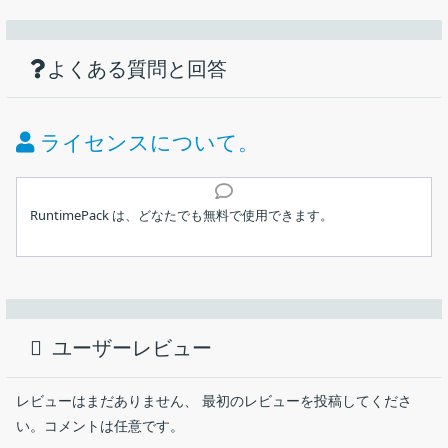
機能
ダウンロード
仕様
画像
アプリケーションを実行する為に必要なす
べてのランタイムを一括インストール
使い方
Microsoft Visual C ++ 再配布可能パッケージのインストール
よくある質問と回答
価格：
無料
DLL、OCX ファイルのインストール
ライセンス：
フリーウェア
ライセンスについて。
動作環境：
Windows Vista｜7｜8｜8.1｜10｜11
インストール
インストールの確認
メーカー：
Jameszero.net
RuntimePack は、どなたでも無料で使用できます。
使用言語：
英語
1.インストール方法
Windows にランタイムライブラリを一括インストールするパッケ
ージ。Microsoft Visual C ++ 再配布可能パッケージおよび、ほと
最終更新日：
5年前 (2021/08/28)
ダウンロードした EXE ファイルを実行すると、インストールの確
んどの DLL や DCX ファイルのランタイム／ライブラリをインス
認画面が表示されます。
ユーザーレビュー
トールします。
インストールの完了
ダウンロード数：
839
［
Yes
］をクリックすると、インストールが開始します。
RuntimePack の概要
レビューはまだありません、 最初のレビューを投稿してくださ
い。コメントは任意です。
RuntimePack は、Windows に追加のランタイムライブラリを一