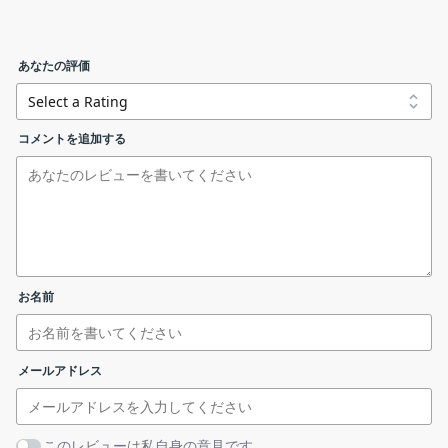
括インストールするパッケージです。以下のものがインストール
されます。
あなたの評価
RuntimePack_x86_x64-21.7.30.7z
・Microsoft Visual C ++ 再配布可能パッケージ x86 /
x64（2005 / 2008 / 2010 / 2012 / 2013 / 2015-2019）
インストールされる内容
コメントを追加する
・atl70.dll, atl71.dll, comct232.ocx, comct332.ocx,
インストールが完了しました。［
OK
］ボタンをクリックして
リンクエラーを報告する
comctl32.ocx, comdlg32.ocx, dblist32.ocx, mci32.ocx,
閉じます。
mfc70.dll, mfc70chs.dll, mfc70cht.dll, mfc70deu.dll,
mfc70enu.dll, mfc70esp.dll, mfc70fra.dll, mfc70ita.dll,
mfc70jpn.dll, mfc70kor.dll, mfc70u.dll, MFC71.dll,
MFC71CHS.DLL, MFC71CHT.DLL, MFC71DEU.DLL,
MFC71ENU.DLL, MFC71ESP.DLL,
お名前
MFC71FRA.DLL, MFC71ITA.DLL, MFC71JPN.DLL,
MFC71KOR.DLL, MFC71u.dll, mscomct2.ocx,
mscomctl.ocx, mscomm32.ocx, msdatgrd.ocx,
メールアドレス
msdatlst.ocx, mshflxgd.ocx, msflxgrd.ocx, msinet.ocx,
msmask32.ocx, msstdfmt.dll,
基本的な使い方
MSSTKPRP.DLL, msvbvm50.dll, msvci70.dll, MSVCP70.DLL,
このレビューは私自身の意見です。