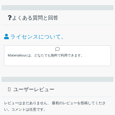
機能
ダウンロード
仕様
画像
広告や追跡なしで YouTube を楽しむことが
できるアプリ
使い方
Invidious API 拡張統合。
よくある質問と回答
価格：
無料
Invidious セッション間で視聴の進行状況を同期します。
同期パーティー。
ライセンス：
フリーウェア
ライセンスについて。
ミニプレーヤー。
動作環境：
Windows 10｜11・Mac・Linux・Android
マウスオーバーでビデオをプレビューします。
インストール
Sponsorblock が組み込まれています。
メーカー：
Materialious
Materialious は、どなたでも無料で利用できます。
Return YouTube dislike が組み込まれています。
ホーム
使用言語：
英語
DeArrow が組み込まれています (ローカル処理フォールバッ
1.インストール（Windows）
広告なし、追跡なしで YouTube の動画を楽しむことができる、プ
ク付き)。
ライバシーを尊重する YouTube のフロントエンド。Windows、
最終更新日：
13時間前 (2026/08/08)
ビデオの進行状況の追跡と再開。
インストールするユーザーを選択して［
次へ
］をクリックし
macOS、Linux および Android デバイスで無料で使用できます。
ます。
広告はありません。
ユーザーレビュー
ダウンロード数：
5013
追跡はありません。
Materialious の概要
ライト/ダークテーマ。
レビューはまだありません、 最初のレビューを投稿してくださ
Materialious は、YouTube のフロントエンドとして動作するデス
カスタムカラーテーマ。
い。コメントは任意です。
クトップアプリです。
Invidious サブスクリプション、視聴履歴などと統合しま