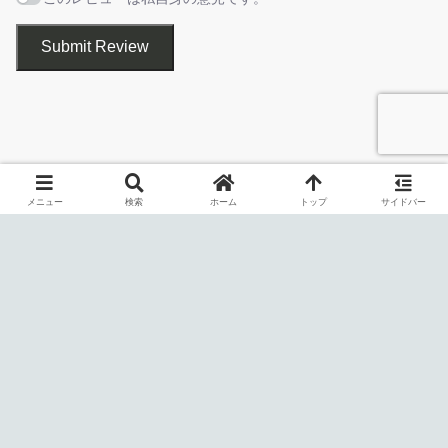
Materialious-linux-aarch64.rpm
linux arm64 (rpm)
設定
Submit Review
Materialious-linux-
linux x64 (appimage)
x86_64.AppImage
Materialious-linux-
linux arm64 (appimage)
［
完了
］をクリックしてセットアップウィザードを閉じま
arm64.AppImage
す。
メニュー
検索
ホーム
トップ
サイドバー
Materialious は、広告なし、追跡なしで YouTube の動画を楽し
むことができる、プライバシーを尊重する YouTube のフロントエ
app-universal-release-signed.apk
android
ンドです。
Materialious には、煩わしい広告をブロックする
リンクエラーを報告する
「
SponsorBlock
」、表示されなくなってしまった「低評価数」を
再び表示させることができる「Return YouTube Dislike
(RYD)」、YouTubeのタイトルやサムネイルを改善する
「DeArrow」アドオンが内蔵されています。