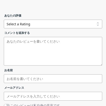
検索
す。
Materialious の機能
ライブストリームのサポート。
あなたの評価
Materialious の主な機能です。
ダッシュサポート。
Materialious-win32-x64.exe
windows (x64)
オーディオのみのモード。
機能
概要
プレイリスト。
コメントを追加する
Materialious-win32-arm64.exe
windows (arm64)
メイン機
PWA サポート。
YouTube のフロントエンド
能
YT パス リダイレクト。
Materialious-darwin-universal.dmg
mac (dmg)
・Sponsorblock が組み込まれています。
インストール先を確認して［
インストール
］をクリックしま
・Return YouTube dislike が組み込まれていま
再生画面
す。
す。
Materialious-linux-amd64.deb
linux x64 (deb)
機能詳細
・DeArrow が組み込まれています (ローカル処
お名前
理フォールバック付き)。
Materialious-linux-arm64.deb
linux arm64 (deb)
・広告はありません。
メールアドレス
・追跡はありません。
Materialious-linux-x86_64.rpm
linux x64 (rpm)
広告や追跡なしで YouTube を楽しむことができます
このレビューは私自身の意見です。