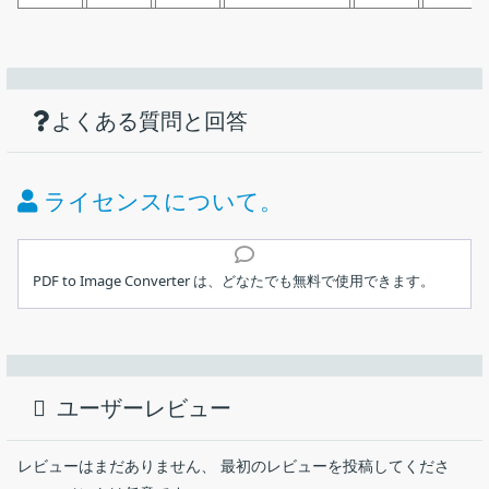
機能
ダウンロード
仕様
画像
PDF を画像ファイル（PNG）に変換するツ
ール
使い方
PDF ファイルを画像ファイル（PNG）に変換
よくある質問と回答
価格：
無料
PDF に含まれる画像の抽出
ライセンス：
フリーウェア
複数の PDF ファイルを一括変換できます
ライセンスについて。
動作環境：
Windows 7｜8｜8.1｜10｜11
インストール
メーカー：
VOVSOFT
PDF to Image Converter は、どなたでも無料で使用できます。
ユーザーインターフェース
使用言語：
英語
PDF ファイルを画像ファイル（PNG）に変換することができる、
1.インストール方法
Windows 向けのフリーの PDF to 画像変換ツール。PDF のすべて
最終更新日：
5か月前 (2026/03/06)
インストーラを実行するとセットアップウィザードが開始し
のページを画像ファイルに変換したり、PDF に含まれている画像
ユーザーレビュー
ます。［
Next
］をクリックします。
を抽出したりできます。
ダウンロード数：
1045
PDF to Image Converter の概要
レビューはまだありません、 最初のレビューを投稿してくださ