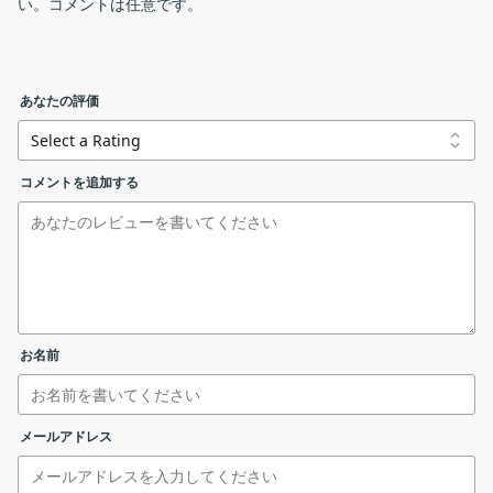
い。コメントは任意です。
PDF to Image Converter は、PDF ファイルを画像ファイルに変換
するためのシンプルなアプリケーションです。
ファイルの追加と変換
PDF to Image Converter の機能
あなたの評価
pdf-to-image-converter.exe
installer
PDF to Image Converter で利用できる主な機能の一覧です。
コメントを追加する
機能
概要
pdf-to-image-converter-portable.zip
portable
メイン機能
PDF ファイルを画像ファイルに変換
・PDF ファイルを画像ファイル（PNG）に変
リンクエラーを報告する
換
機能詳細
「File」メニュー
・複数の PDF ファイルを一括変換できます
お名前
・PDF に含まれる画像の抽出（PPM）
ライセンスが表示されます。「
I accept the agreement
」
を選択して［
Next
］をクリックします。
PDF を画像ファイルに変換できます
メールアドレス