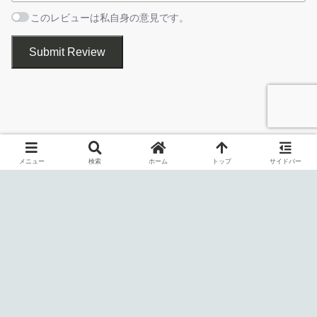
このレビューは私自身の意見です。
Submit Review
PDF to Image Converter は、PDF ドキュメントを画像ファイルに
変換することができる Windows 向けのフリーソフトです。
メニュー
検索
ホーム
トップ
サイドバー
シンプルなインターフェース上で、かんたんな操作で、PDF ドキ
ュメントのすべてのページを PNG 画像に変換したり、PDF に含ま
れている画像を抽出できます。複数の PDF ドキュメントを同時に
一括変換することもできます。
インストール先フォルダの設定です。変更しない場合はこの
使い方はかんたんです
まま［
Next
］をクリックします。