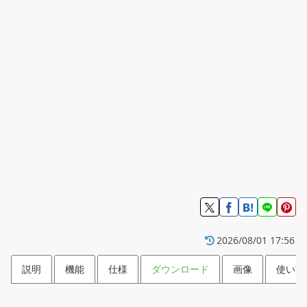
2026/08/01 17:56
説明
機能
仕様
ダウンロード
画像
使い方