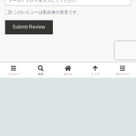
像ファイルはドラッグアンドドロップして追加することがで
きます。
このレビューは私自身の意見です。
保存
Submit Review
Image Resizer は、一度に多数の画像のサイズを変更することが
メニュー
検索
ホーム
トップ
サイドバー
できる、Windows 向けのフリーの画像リサイズツールです。もち
ろん単一の画像をリサイズすることもできます。
Image Resizer を使用すると、画像が大きすぎてメールで送信で
きない場合や、Web サイトにアップロードする場合、またはメデ
ィアに多くの画像を保存したい場合などに役に立ちます。
目的のサイズに画像を縮小または拡大できます