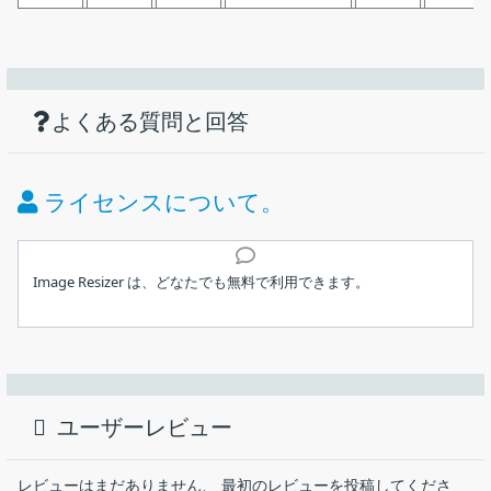
機能
ダウンロード
仕様
画像
目的のサイズに縮小または拡大することが
できる、Windows 向けの画像リサイズツール
使い方
画像のサイズを変更する。
よくある質問と回答
価格：
無料
一度に複数のファイルのサイズを変更できます。
ピクセルサイズ、パーセンテージ、またはファイルサイズに
ライセンス：
フリーウェア
ライセンスについて。
応じて画像をリサイズできます。
動作環境：
Windows 7｜8｜8.1｜10｜11
31 種類の画像フォーマットに対応。
インストール
メーカー：
Stefan Trost Media
Image Resizer は、どなたでも無料で利用できます。
ユーザーインターフェース
使用言語：
英語
一度に多数の画像のサイズを変更することができる、Windows 向
1.インストール方法
けのフリーの画像リサイズツール。大きいサイズの画像をピクセ
最終更新日：
2年前 (2024/08/17)
Image Resizer は、インストール不要で使用できるアプリケーシ
ルサイズまたはパーセンテージ、ファイルサイズに応じてリサイ
ョンです。
ズできます。
ユーザーレビュー
ダウンロード数：
331
ダウンロードした ZIP ファイルを解凍し、EXE ファイルを実
Image Resizer の概要
行します。
レビューはまだありません、 最初のレビューを投稿してくださ