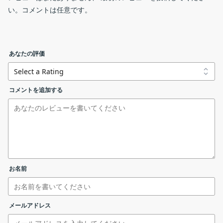
い。コメントは任意です。
Image Resizer を使用すると、一度に多数の画像のサイズを変更
できます。
ファイルの追加
Image Resizer の機能
あなたの評価
ImageResizerEn.zip
Image Resizer の主な機能です。
機能
概要
コメントを追加する
リンクエラーを報告する
メイン機
画像のリサイズ
能
・一度に複数のファイルのサイズを変更できま
サイズの設定
基本的な使い方
す。
機能詳細
・ピクセルサイズ、パーセンテージ、またはフ
お名前
ァイルサイズに応じて画像をリサイズ。
・31 種類の画像フォーマットに対応。
1.基本的な使い方
メールアドレス
画像のサイズを変更します
「
Select Images
」タブを開き、ファイルを追加します。画