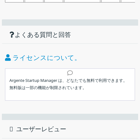
機能
ダウンロード
仕様
画像
Windows 向けのシンプルなスタートアップ
プログラム管理ツール
使い方
スタートアッププログラムを管理できます。
よくある質問と回答
価格：
無料
スタートアップエントリを有効／無効にしたり、削除するこ
とができます。
ライセンス：
フリーミアム
ライセンスについて。
検索および並び替え。
動作環境：
Windows 7｜8｜8.1｜10｜11
インストール
無料版で制限されている機能
：
メーカー：
Argente Software
Argente Startup Manager は、どなたでも無料で利用できます。
自動アップデート
無料版は一部の機能が制限されています。
ユーザーインターフェース
自動メンテナンス
使用言語：
日本語ほかマルチ言語
1.インストール
Windows の起動時に自動的に実行されるスタートアッププログラ
ムを管理（有効、無効、削除）することができるフリーソフト。
最終更新日：
2日前 (2026/08/05)
セットアップウィザードが開始したら［
インストール
］をク
Window で無料で使用できます。
リックします。
ダウンロード数：
337
ユーザーレビュー
Argente Startup Manager の概要