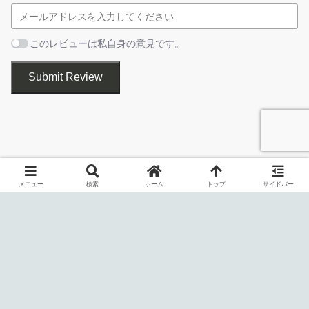
1. 基本的な使い方
このレビューは私自身の意見です。
インストーラ
Argente Startup Manager を起動すると、すべてのスター
トアップエントリが表示されます。
Submit Review
Argente Startup Manager は、Windows の起動時に自動的に実
行されるスタートアッププログラムを管理することができるフリ
ーソフトです。
メニュー
検索
ホーム
トップ
サイドバー
Argente Startup Manager を使用すると、すべてのスタートアッ
ププログラムのエントリを一覧表示し、かんたんに有効／無効を
切り替えたり、エントリそのものを削除することができます。
不要なエントリをオフにすることで起動時間を速くします