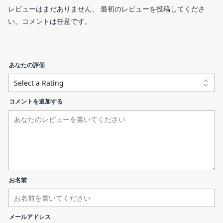
Argente Startup Manager は、Windows のスタートアッププロ
レビューはまだありません、 最初のレビューを投稿してくださ
グラムを管理することができるアプリケーションです。
い。コメントは任意です。
削除またはオンラインで検索
Argente Startup Manager の機能
Argente Startup Manager の主な機能です。
Argente.StartupManager.Online.exe
windows
あなたの評価
機能
概要
メイン機
リンクエラーを報告する
コメントを追加する
スタートアッププログラムの管理
能
・スタートアッププログラムを管理できます。
・スタートアップエントリを有効／無効にした
設定
機能詳細
り、削除することができます。
・検索および並び替え。
お名前
スタートアッププログラムを管理できます
基本的な使い方
メールアドレス