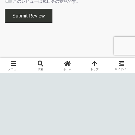
このレビューは私自身の意見です。
CD、DVD、BluRay のコピーを作成できます
コピー中
Submit Review
メニュー
検索
ホーム
トップ
サイドバー
CopyCD は、CD、DVD、BluRay のコピーを作成することができ
る Windows 向けのフリーソフトです。
インストールが完了しました。［
Close
］をクリックしてセ
CD、DVD、BluRay のコピーを ハードディスクに ISO ファイルで
ットアップウィザードを閉じます。
保存したり、ドライブのディスクを別のドライブのディスクに直
接コピーしたり、ISO ファイルまたはフォルダをディスクに書き
込むことができます。