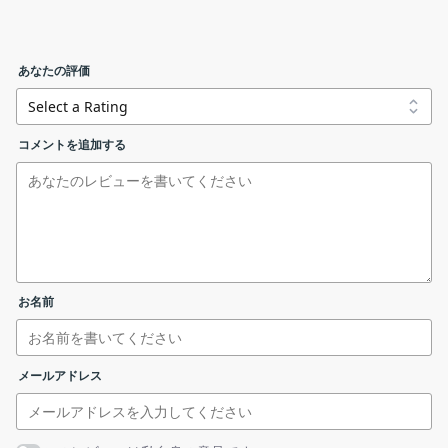
CopyCD は、CD、DVD、BluRay のコピーを作成するためのアプ
ISO ファイルに保存する
リケーションです。
あなたの評価
CopyCD の機能
CopyCd_1.7_english.exe
CopyCD で利用できる主な機能の一覧です。
コメントを追加する
リンクエラーを報告する
機能
概要
メイン機能
CD、DVD、BluRay のコピー
・CD、DVD、BluRay をコピーし、ハードデ
コピーの開始
ィスクに ISO ファイルで保存します。
お名前
・ドライブの CD、DVD、BluRay を別のドラ
ライセンスが表示されます。［
I Agree
］ボタンをクリック
機能詳細
イブに直接コピーできます。
します。
・ハードディスク上の ISO ファイルまたはフ
メールアドレス
ォルダを CD、DVD、BluRay ディスクに書き
込むことができます。