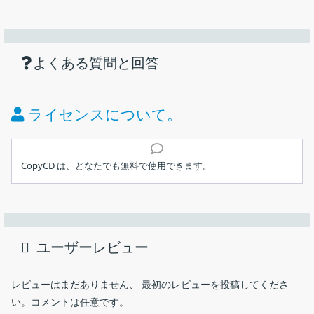
機能
ダウンロード
仕様
画像
CD、DVD、BluRay のコピーを作成するツ
ール
使い方
CD、DVD、BluRay をコピーし、ハードディスクに ISO ファ
よくある質問と回答
価格：
無料
イルで保存します。
ドライブの CD、DVD、BluRay を別のドライブに直接コピー
ライセンス：
フリーウェア
ライセンスについて。
できます。
動作環境：
Windows XP｜Vista｜7｜8｜8.1｜10｜11
ハードディスク上の ISO ファイルまたはフォルダを CD、
インストール
DVD、BluRay ディスクに書き込みます。
メーカー：
Arndt Reusch eK
CopyCD は、どなたでも無料で使用できます。
CopyCd は使いやすく、広告ウェアなしで無料です。
ユーザーインターフェース
CopyCD は、保護された映画 DVD をコピーしません。
使用言語：
英語
CD、DVD、BluRay のコピーを作成することができる Windows
1.インストール方法
向けのフリーソフト。CD、DVD、BluRay を ハードディスクに
最終更新日：
11か月前 (2025/09/04)
セットアップウィザードが開始したら［
Next
］をクリックし
ISO ファイルで保存したり、ドライブのディスクを別のディスク
ユーザーレビュー
ます。
にコピーしたり、ISO ファイルをディスクに書き込むことができ
ダウンロード数：
391
ます。
レビューはまだありません、 最初のレビューを投稿してくださ
CopyCD の概要
い。コメントは任意です。