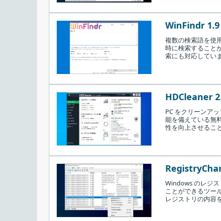
WinFindr 1.9
複数の検索語を使用
時に検索することが
索にも対応してい
HDCleaner 2
PC をクリーンア
能を備えている無料
性を向上させるこ
RegistryCha
Windows の
ことができるツー
レジストリの内容