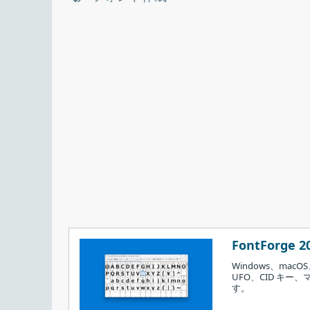
FontForge 2
Windows、mac
UFO、CID キ
す。