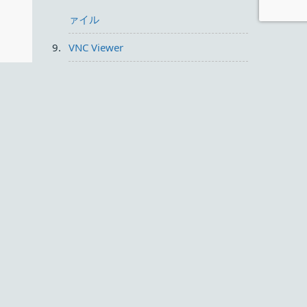
ァイル
VNC Viewer
NVIDIA Game Ready ドライバ
ONLYOFFICE
Vibe
Thorium
LosslessCut
XnView MP
最近の人気
DVD Shrink 3.2 日本語版