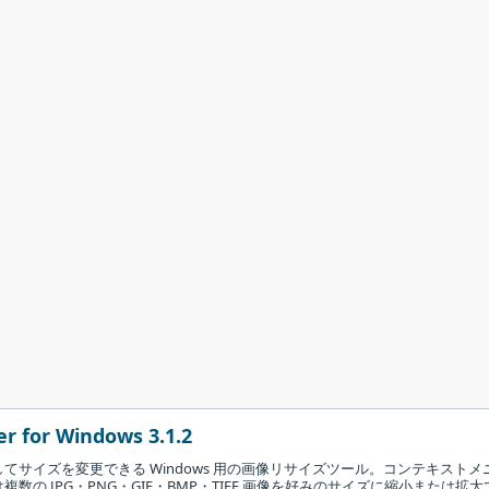
r for Windows 3.1.2
てサイズを変更できる Windows 用の画像リサイズツール。コンテキストメ
数の JPG・PNG・GIF・BMP・TIFF 画像を好みのサイズに縮小または拡大