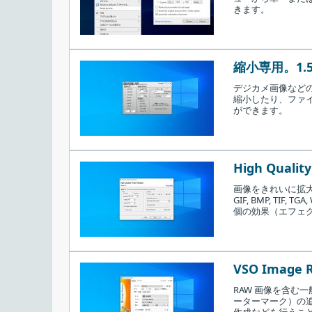
きます。
縮小専用。1.5 /
デジカメ画像など
縮小したり、ファイ
ができます。
High Quality
画像をきれいに拡大
GIF, BMP, TI
個の効果（エフェ
VSO Image Re
RAW 画像を含む
ーターマーク）の追
作成などを行うこ