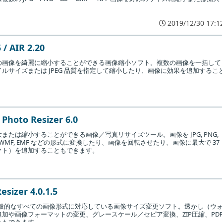
2019/12/30 17:1
 AIR 2.20
の画像を綺麗に縮小することができる画像縮小ソフト。複数の画像を一括して
ルサイズまたは JPEG 品質を指定して縮小したり、画像に効果を追加するこ
 Photo Resizer 6.0
または縮小することができる画像／写真リサイズツール。画像を JPG, PNG,
F, TGA, WMF, EMF などの形式に変換したり、画像を回転させたり、画像に最大で 37
クト）を追加することもできます。
sizer 4.0.1.5
一般的なすべての画像形式に対応している画像サイズ変更ソフト。透かし（ウ
加や画像フォーマットの変更、グレースケール／セピア変換、ZIP圧縮、PD
ともできます。