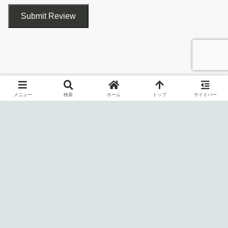
設定
Submit Review
Transmission は、macOS、Windows、Linux で利用可能な、高
速、簡単、無料の Bittorrent クライアントです。
メニュー
検索
ホーム
トップ
サイドバー
ほかの Bittorrent クライアントと同じように、トレントファイル
やマグネットリンクを使用して、ファイルのダウンロードを行う
ことができます。シンプルなインターフェイスと高度な機能を備
えているのが特徴です。
速度制限などのオプションを設定できます
インストールするコンポーネントを選択して［
Next
］をクリ
ックします。