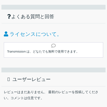
機能
ダウンロード
仕様
画像
シンプルで使いやすいクロスプラットフォ
ームの Bittorrent クライアント
使い方
どのトレントとそのトレント内のどのファイルを最初にダウ
よくある質問と回答
価格：
無料
ンロードするかを選択するための優先順位付け
マグネットリンクをサポート
ライセンス：
フリーウェア
ライセンスについて。
選択的ダウンロード
動作環境：
Windows 10｜11・Mac・Linux
必要に応じて、ダウンロードが完了したら torrent を別のフ
インストール
ォルダーに移動します
メーカー：
The Transmission Project
Transmission は、どなたでも無料で使用できます。
暗号化されたピア接続
ユーザーインターフェース
トレントファイルの作成
使用言語：
日本語ほかマルチ言語
macOS、Windows、Linux で利用可能な、高速、簡単、無料の
1.インストール方法（Windows）
ユーザーが Web 経由で (RPC または WebUI を使用して) 送
Bittorrent クライアント。トレントファイルやマグネットリンク
最終更新日：
1か月前 (2026/06/30)
信をリモートで制御できる内蔵 Web サーバー
セットアップウィザードが開始したら［
Next
］をクリックし
を使用して、ファイルのダウンロードを行うことができます。
ユーザーレビュー
自動ポートマッピング (UPnP/NAT-PMP を使用)
ます。
ダウンロード数：
2885
高速再開 – ピアキャッシュあり
Transmission の概要
レビューはまだありません、 最初のレビューを投稿してくださ
不良ピアのブロックリスト。PeerGuardian と PeerBlock で
Transmission は、高速、簡単、無料の BitTorrent クライアント
い。コメントは任意です。
使用されるのと同じ Bluetack ピア リストで定期的に更新さ
です。
れます。