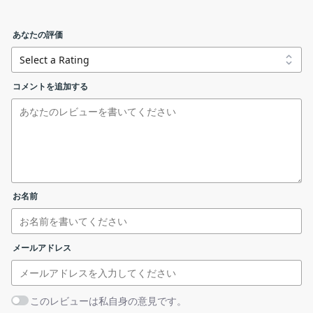
すべての torrent に対応する単一のリスニング ポート
ファイルの選択
Transmission の機能
スケジュールされた帯域幅制限
あなたの評価
Transmission で利用できる主な機能の一覧です。
グローバルおよびトレントごとの帯域幅の上限
transmission-4.1.3-x64.msi
windows (x64)
並べ替え/フィルタリングのオプション
機能
概要
コメントを追加する
HTTPS トラッカーのサポート
メイン機能
Bittorrent クライアント
transmission-4.1.3-x86.msi
windows (x86)
IPv6 のサポート
ローカルピアディスカバリーのサポート
・マグネットリンクをサポート
・暗号化されたピア接続
Transmission-4.1.3.dmg
mac
機能詳細
・トレントファイルの作成
ダウンロードの開始
・ユーザーが Web 経由で送信をリモートで
transmission-4.1.3.tar.xz
linux
お名前
制御できる内蔵 Web サーバー
ライセンスが表示されます。「
I accept the terms in the
License Agreement
」を選択して［
Next
］をクリックしま
クロスプラットフォームの Bittorrent クライアント
リンクエラーを報告する
メールアドレス
す。
このレビューは私自身の意見です。