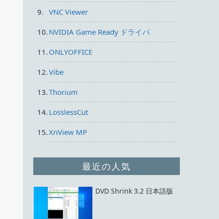
VNC Viewer
NVIDIA Game Ready ドライバ
ONLYOFFICE
Vibe
Thorium
LosslessCut
XnView MP
最近の人気
DVD Shrink 3.2 日本語版