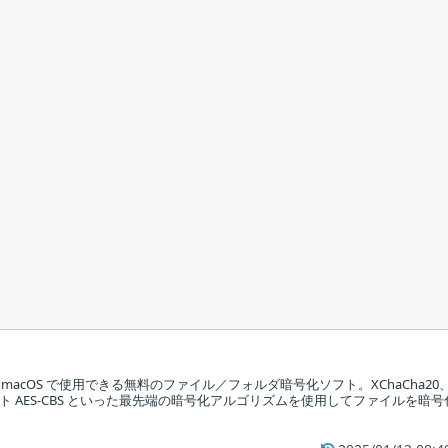
ux、macOS で使用できる無料のファイル／フォルダ暗号化ソフト。XChaCha20
56ビット AES-CBS といった最先端の暗号化アルゴリズムを使用してファイルを暗号