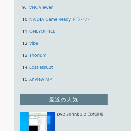
VNC Viewer
NVIDIA Game Ready ドライバ
ONLYOFFICE
Vibe
Thorium
LosslessCut
XnView MP
最近の人気
DVD Shrink 3.2 日本語版