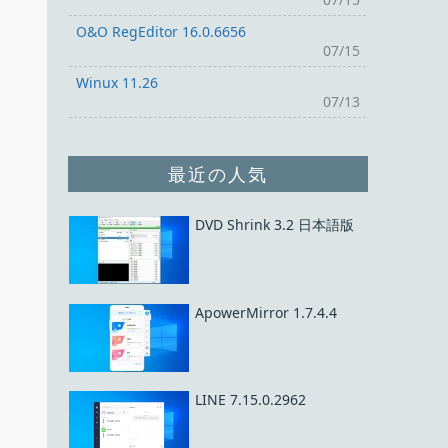
O&O RegEditor 16.0.6656
07/15
Winux 11.26
07/13
最近の人気
DVD Shrink 3.2 日本語版
ApowerMirror 1.7.4.4
LINE 7.15.0.2962