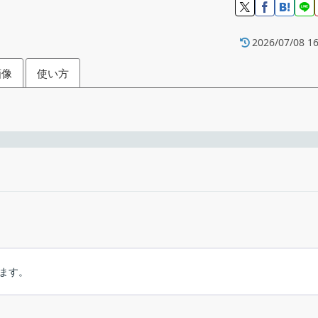
2026/07/08 16
画像
使い方
rent クライアント
ェース
フリーウ
Windows 7｜8｜8.1｜10｜11・Mac・Lin
ソフトウェアなど)
きます。
Christophe Du
フィードのサポート (正規表現を含む)
を行うことができる、Windows、Mac、Linux で利用できる
ています。
Torrent ファイルの追加
日本語ほかマルチ
ーインターフェースが特徴で、日本語を含む 70 以上の言語に対応してい