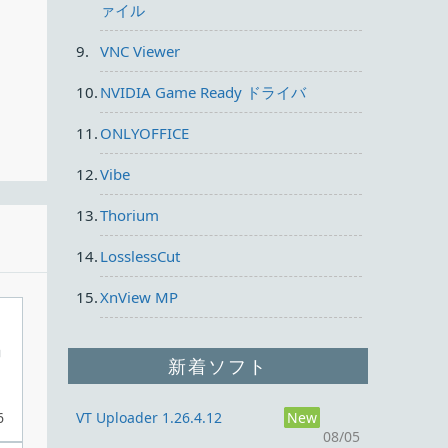
ァイル
VNC Viewer
NVIDIA Game Ready ドライバ
使い
ONLYOFFICE
索を
Vibe
Thorium
LosslessCut
XnView MP
動
新着ソフト
6
VT Uploader 1.26.4.12
New
08/05