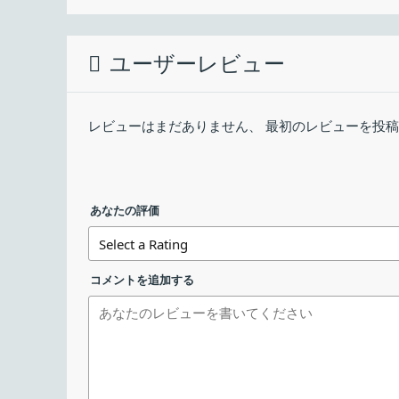
す。
インストール中に使用する言語を選択して［
最終更新日：
分散ハッシュ テーブル (DHT)、ピア交換プロトコ
プライベートトレント
qBittorrent の概要
ユーザーレビュー
ダウンロード数：
暗号化された接続
qbittorrent_5.2.3_x64_setup.exe
qBittorrent は、Qt ツールキットと Iibtorrent-
AJAX で記述された Web ユーザー インタ
す。
レビューはまだありません、 最初のレビューを投
通常の GUI とほぼ同じ
qbittorrent-5.2.3.dmg
シーケンシャルダウンロード（順番にダウン
qBittorrent Portable の機能
トレント、トラッカー、ピアに対する高度な
ダウンロード中
qBittorrent で利用できる主な機能の一覧です。
qbittorrent-5.2.3_x86_64.AppImage
あなたの評価
トレントのキューイングと優先順位付け
Torrent コンテンツの選択と優先順位付け
セットアップウィザードが開始したら［
次へ
機能
qbittorrent_5.2.0rc1_x64_setup.exe
帯域幅スケジューラ
コメントを追加する
メイン機能
BitTorrent クラ
トレント作成ツール
IP フィルタリング (eMule および PeerGuar
・Torrent フ
qbittorrent-5.1.0rc1.dmg
機能詳細
・接続制限、速度
IPv6準拠
・多くの Torren
UPnP / NAT-PMP ポート転送のサポート
qbittorrent-5.2.0beta1_x86_64.AppImage