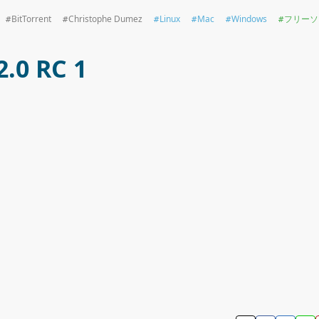
BitTorrent
Christophe Dumez
Linux
Mac
Windows
フリーソ
2.0 RC 1