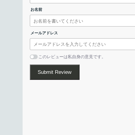
すべてのプラットフォームで利用可能: Windows、
Torrent ファイルやマグネットリンクの
約 70 の言語で利用可能
お名前
qBittorrent は、Torrent ファイルやマグネッ
を行うことができる、クロスプラットフォームで利
メールアドレス
BItTorrent クライアントです。
qBittorrent は、ボランティアにより開発が進められてい
このレビューは私自身の意見です。
クライアントで、シンプルなユーザーインターフェ
が特徴で、日本語を含む 70 以上の言語に対応して
Submit Review
Torrent 検索エンジンや RSS リーダーを
ライセンスが表示されます。「
この使用許諾
qBittorrent では、統合された検索エンジン、UPnP /
転送サポート、暗号化、PeX、トレント作成ツール
ウンロードフィルタなどの機能が利用できます。
Torrent ファイルを検索できる検索エンジンを利
ン
」を別途インストールする必要がありますが、イ