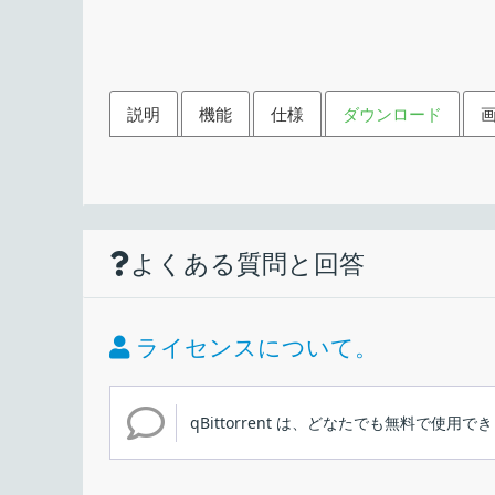
説明
機能
仕様
ダウンロード
機能
ダウンロード
使い方
仕様
画像
シンプルで使いやすい BitTor
よくある質問と回答
洗練されたμTorrent風のユーザーインターフ
価格：
広告なし
ライセンス：
よく統合され拡張可能な検索エンジン
ライセンスについて。
インストール
多くの Torrent 検索サイトでの同時検索
動作環境：
カテゴリ固有の検索リクエスト (書籍、音楽、
qBittorrent は、どなたでも無料で使用で
メーカー：
高度なダウンロード フィルターによる RSS 
Torrent ファイルやマグネットリンクのダウンロード
1.インストール方法
多くの Bittorrent 拡張機能がサポートされ
ユーザーインターフェース
使用言語：
BItTorrent クライアント。シンプルなユーザ
マグネットリンク