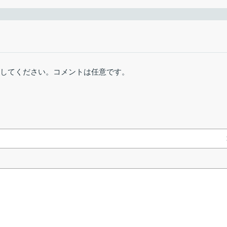
OK
］をクリックします。
1か月前 (2026/07/
ル (PEX)、ローカル ピア検出 (LSD)
6
windows (stable)
41.10 MB
6158 ダウンロー
rasterbar を便用して C++ で書かれた先進的な BitTorrent クライアント
ーフェイスを介したリモート コントロール
稿してください。コメントは任意です。
mac (stable)
46.08 MB
963 ダウンロー
ロード）
制御
オプション
linux (stable)
96.53 MB
811 ダウンロー
］をクリックします。
概要
windows (beta)
40.60 MB
991 ダウンロー
イアント
dian 形式と互換性あり)
ァイル、マグネットリンクのダウンロード
mac (beta)
42.76 MB
1104 ダウンロー
制限
t 検索サイトでの同時検索
linux (beta)
95.84 MB
840 ダウンロー