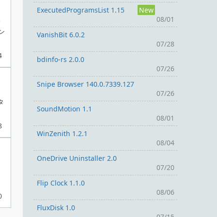
ExecutedProgramsList 1.15
New
08/01
高
ン
VanishBit 6.0.2
07/28
4
bdinfo-rs 2.0.0
07/26
Snipe Browser 140.0.7339.127
07/26
タ
SoundMotion 1.1
08/01
8
WinZenith 1.2.1
08/04
OneDrive Uninstaller 2.0
07/20
Flip Clock 1.1.0
08/06
0
FluxDisk 1.0
07/15