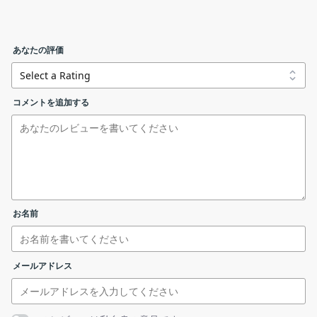
ポータブル
どをターゲットにしています。
2.ライセンス
無料版で制限されている機能：
NoBot の機能
あなたの評価
NoBot 起動時にライセンスが表示されます。［
I Agree
］を
クリックします。
スキャンオプション
NoBot.exe
NoBot の主な機能と概要です。
コメントを追加する
機能
概要
NoBot Premium を購入する
メイン機
スパイウェア／マルウェアの検出、駆除
能
リンクエラーを報告する
・メモリスキャン
・レジストリスキャン
お名前
スキャン
・非表示の起動アイテムのスキャン
する箇所
・ファイルのスキャン
・スケジュールされた起動タスクのスキャン
メールアドレス
・モジュールインジェクションスキャン
そのほか
・ファイルの検疫
の機能
・自動更新