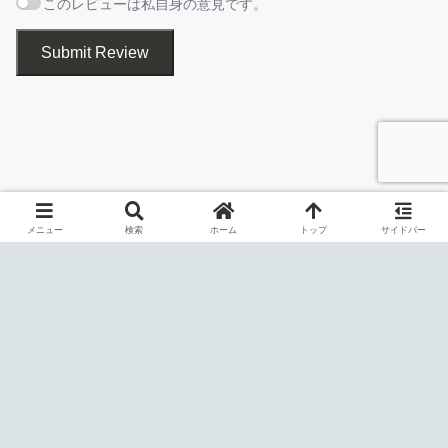
このレビューは私自身の意見です。
スパイウェアやマルウェアを検出して駆除できます
Submit Review
基本的な使い方
メニュー
検索
ホーム
トップ
サイドバー
1.システムをスキャンする
NoBot は、最新のスパイウェアとマルウェアの脅威を PC から取
NoBot を起動すると「
Home
」画面が表示されます。
り除くことができるシンプルなマルウェア／スパイウェア対策ア
プリケーションです。
「Up to date」の横にチェックマークが表示されていれば、
最新の状態に更新されているということです。
コンピュータを遠隔操作する「ボット」や「RAT」、仮想通貨の
マイニングに利用される「マイナー」、キーストロークを監視す
る「キーロガー」などをスキャンして除去することができます。