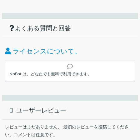
機能
ダウンロード
仕様
画像
シンプルで使いやすいスパイウェア／マル
ウェア駆除ツール
使い方
スパイウェア／マルウェアの検出と駆除
よくある質問と回答
価格：
無料
メモリスキャン
レジストリスキャン
ライセンス：
フリーミアム
ライセンスについて。
非表示の起動アイテムのスキャン
動作環境：
Windows 7｜8｜8.1｜10｜11
ファイルのスキャン
インストール
スケジュールされた起動タスクのスキャン
メーカー：
NoBot
NoBot は、どなたでも無料で利用できます。
モジュールインジェクションスキャン
使用言語：
英語
VirusTotal ファイル分析
ボット・RAT・マイナー・キーロガーなどのスパイウェアやその
1.インストール方法
VirusTotal ファイル送信
ほかのマルウェアを検出して駆除することができる、WIndows 向
最終更新日：
4年前 (2022/11/25)
NoBot はインストール不要で使用できます。
疑わしいファイルパスの検出
けのシンプルなスパイウェア／マルウェア駆除ツール。
ユーザーレビュー
検疫マネージャー
ダウンロード数：
552
ダウンロードしたファイルを実行するだけで、アプリケーシ
NoBot の概要
自動更新
ョンを起動できます。
レビューはまだありません、 最初のレビューを投稿してくださ
軽量
NoBot は、シンプルで軽量なスパイウェア対策／マルウェア対策
い。コメントは任意です。
高速スキャン
ツールです。NoBot は、ボット、RAT、マイナー、キーロガーな